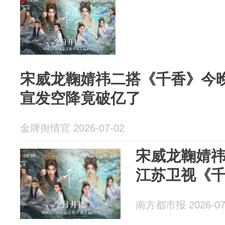
宋威龙鞠婧祎二搭《千香》今
宣发空降竟破亿了
金牌舆情官 2026-07-02
宋威龙鞠婧
江苏卫视《
南方都市报 2026-07