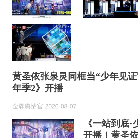
黄圣依张泉灵同框当“少年见证官
年季2》开播
金牌舆情官 2026-08-07
《一站到底·
开播！黄圣