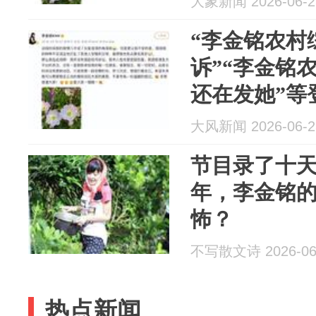
大象新闻 2026-06-2
“李金铭农村
诉”“李金铭
还在发她”等
应：我并没
大风新闻 2026-06-2
也未曾受到
节目录了十
年，李金铭的
怖？
不写散文诗 2026-06
热点新闻