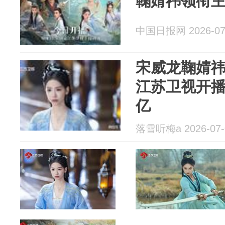
鞠婧祎领衔
中国日报网 2026-07
宋威龙鞠婧
江苏卫视开
亿
落雪听梅a 2026-07-