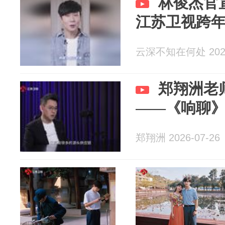
林俊杰官
江苏卫视跨
云深不知在何处 2026
郑翔洲老
——《响聊
郑翔洲 2026-07-26