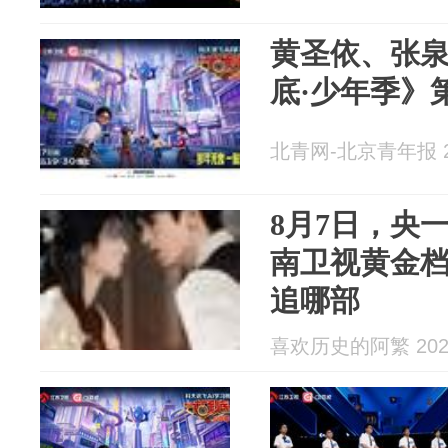
黄圣依、张
底·少年季》
北青网-北京青年报 20
8月7日，央一
南卫视黄金档
追哪部
喜欢历史的阿繁 2026