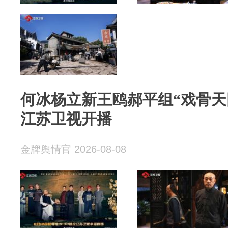
何冰杨立新王鸥郝平组“戏骨天
江苏卫视开播
金牌舆情官 2026-08-08