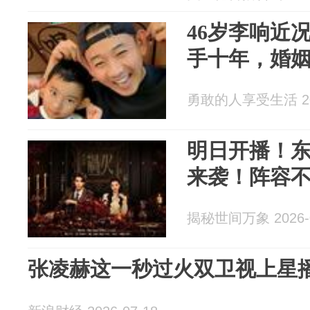
46岁李响近
手十年，婚
勇敢的人享受生活 202
明日开播！
来袭！阵容
揭秘世间万象 2026-0
张凌赫这一秒过火双卫视上星