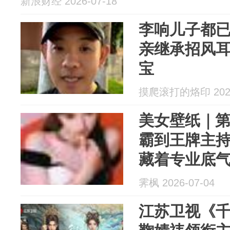
新浪财经 2026-07-18
李响儿子都已
亲继承招风
宝
摸爬滚打的烙印 2026
美女壁纸｜第3
霸到王牌主
藏着专业底
霁枫 2026-07-04
江苏卫视《千