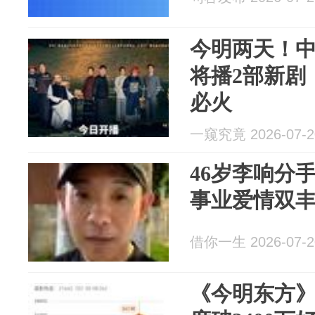
今明两天！
将播2部新剧
必火
一窥究竟 2026-07-2
46岁李响分
事业爱情双
借你一生 2026-07-2
《今明东方