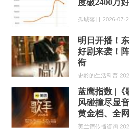
度破2400万
孤城落日 2026-07-2
明日开播！
好剧来袭！
衔
史鹷的生活科普 2026
蓝鹰指数 |《
风碰撞尽显
黄金档、全
美兰德传播咨询 2026