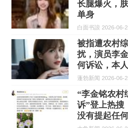
长腿爆火，肤
单身
白面书誏 2026-06-2
被指遭农村
扰，演员李
何诉讼，本
蓬勃新闻 2026-06-2
“李金铭农村
诉”登上热搜
没有提起任
到伤害