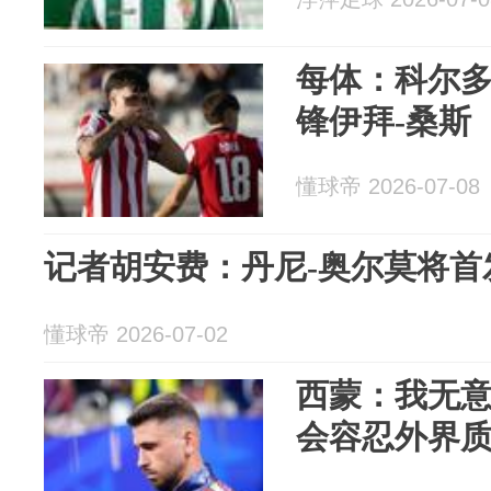
每体：科尔多
锋伊拜-桑斯
懂球帝 2026-07-08
记者胡安费：丹尼-奥尔莫将首
懂球帝 2026-07-02
西蒙：我无
会容忍外界