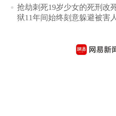
抢劫刺死19岁少女的死刑改
狱11年间始终刻意躲避被害