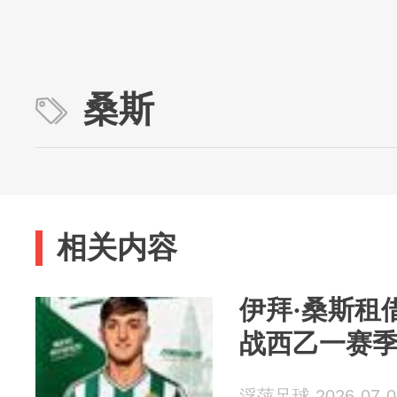
桑斯
相关内容
伊拜·桑斯租
战西乙一赛
浮萍足球 2026-07-0