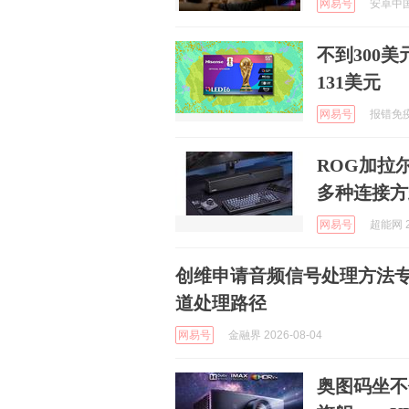
网易号
安卓中国 
不到300
131美元
网易号
报错免疫体
ROG加拉
多种连接方
网易号
超能网 2
创维申请音频信号处理方法
道处理路径
网易号
金融界 2026-08-04
奥图码坐不