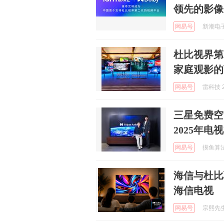
领先的影像
网易号
新潮电子杂
杜比视界第
家庭观影的
网易号
雷科技 2
三星免费空间
2025年
网易号
摸鱼算法 
海信与杜比
海信电视
网易号
宗熙先生 