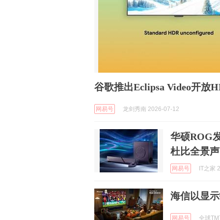
谷歌推出Eclipsa Video
网易号
龙剑秀南 2026-07-12
华硕ROG
杜比全景声
网易号
IT之家 2
海信以显示
网易号
全球TMT