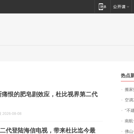
热点
搬家报
斯痛恨的肥皂剧效应，杜比视界第二代
空调
“不
2026-08-08
南航一航班疑向乘
二代登陆海信电视，带来杜比迄今最
佛山一中学