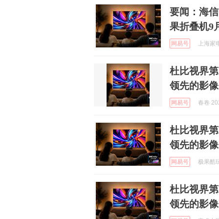
要闻：海信
果折叠机9
网易号
上海家电网
杜比视界第
领先的影像
网易号
春卷 202
杜比视界第
领先的影像
网易号
极果酷玩 
杜比视界第
领先的影像