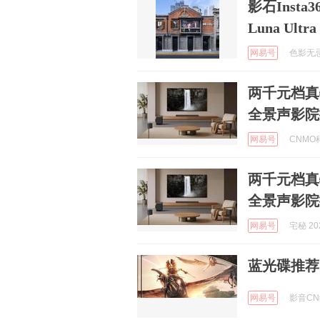
影石Inst
Luna Ul
网易号
色影无忌 
两千元档真物
全景声影院
网易号
CNMO科
两千元档真物
全景声影院
网易号
宅秘 202
蓝光碟推荐
网易号
影音CN编