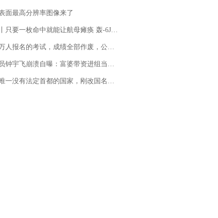
表面最高分辨率图像来了
只要一枚命中就能让航母瘫痪 轰-6J实力有多强？
万人报名的考试，成绩全部作废，公平么？
崩溃自曝：富婆带资进组当女主角，50多集短剧强加60余场吻戏......不敢得罪只能强忍
法定首都的国家，刚改国名，总统就邀请中国大使骑行绕了几乎整个国境线一圈，还曾两次到中国寻根