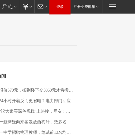
登录
注册免费邮箱
新闻
价570元，搬到楼下交5060元才肯搬上楼！女子傻眼了……
24小时开着反而更省电？电力部门回应
建议大家买深色蛋糕”上热搜，网友：天塌了！
客发放西梅汁，致多名乘客在飞行途中排队上厕所！乘客：机上100多人只有2个厕所；客服回应：并非每架飞机都会发放西梅汁
招聘物理教师，笔试前13名均遭淘汰？教育局：已叫停招聘，成立调查组全面核查