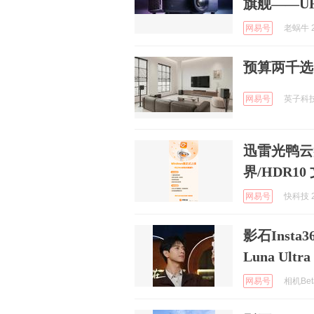
旗舰——UH
网易号
老蜗牛 2
预算两千选
网易号
英子科技生
迅雷光鸭云
界/HDR1
网易号
快科技 2
影石Inst
Luna Ul
网易号
相机Beta