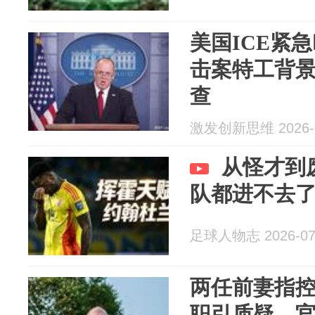
美国ICE紧
击案特工背
查
激发创新思维 2026-0
从怪才到
队都进不去
足球人物志 2026-07
两任前妻指控
职引质疑，