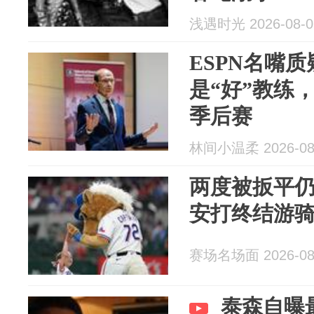
浅遇时光 2026-08-0
ESPN名嘴
是“好”教练，
季后赛
林间小温柔 2026-08
两度被扳平仍
安打终结游
赛场名场面 2026-08
泰森自曝