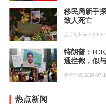
移民局新手探
致人死亡
无月可归辛 2026-07
特朗普：IC
通拦截，似
骚年先锋 2026-07-1
热点新闻