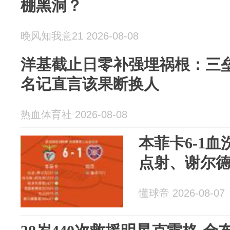
棚黑洞？
晚风知我意21 2026-08-08
洋基截止日零补强埋祸根：三垒组
名记直言该果断换人
热血体育社 2026-08-08
本菲卡6-1
点射、谢尔
懂球帝 2026-08-07