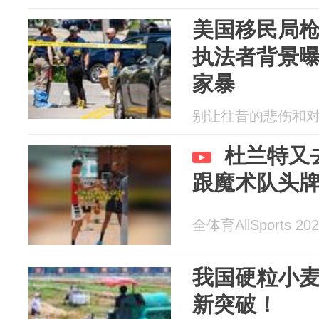
美国移民局
执法者背景
家暴
别让往昔的悲伤和对未来
杜兰特又
跟魔术队头
全体育AllSports 202
我国硬粒小
新突破！