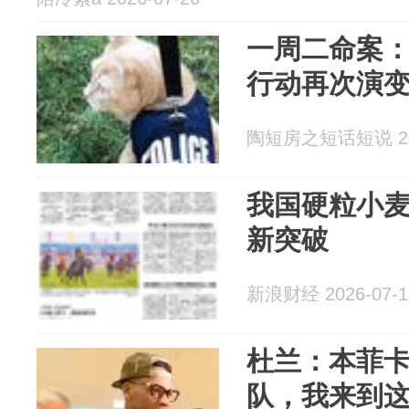
一周二命案
行动再次演
陶短房之短话短说 202
我国硬粒小
新突破
新浪财经 2026-07-1
杜兰：本菲
队，我来到