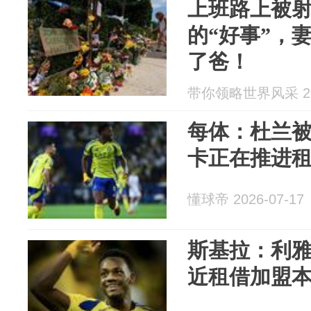
上班路上被
的“好事”，
了爸！
带你领略世界风采 202
每体：杜兰
卡正在推进
懂球帝 2026-07-17
斯基拉：利
近租借加盟