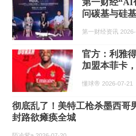
第一财经“A
问碳基与硅
第一财经资讯 2026-0
官方：利雅
加盟本菲卡
懂球帝 2026-07-21
彻底乱了！美特工枪杀墨西哥
封路欲瘫痪全城
陌冷紫a 2026-07-20