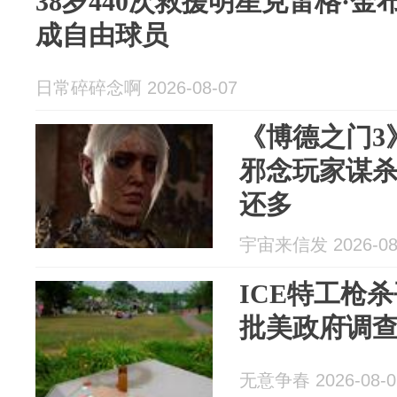
38岁440次救援明星克雷格·
成自由球员
日常碎碎念啊 2026-08-07
《博德之门3
邪念玩家谋
还多
宇宙来信发 2026-08
ICE特工枪
批美政府调
无意争春 2026-08-0