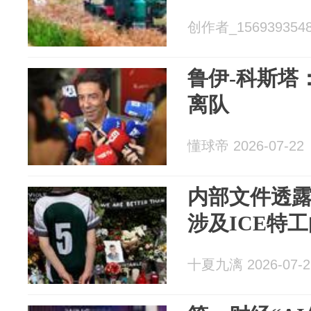
创作者_15693935487
鲁伊-科斯塔
离队
懂球帝 2026-07-22
内部文件透露
涉及ICE特
十夏九漓 2026-07-2