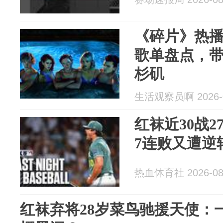
《碎片》热播
歌单盘点，带
杉矶
生活观察员啊 2026-0
红袜近30战
7连败又遭逆
热血体育社 2026-08
红袜弃将28岁菜鸟驰援天使：