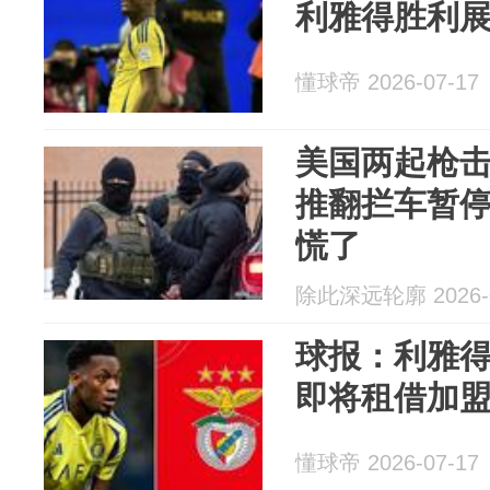
利雅得胜利
懂球帝 2026-07-17
美国两起枪
推翻拦车暂
慌了
除此深远轮廓 2026-0
球报：利雅得
即将租借加
懂球帝 2026-07-17