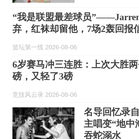
“我是联盟最差球员”——Jarren
弃，红袜却留他，7场2轰回报
篮坛第一线 2026-08-06
6岁赛马冲三连胜：上次大胜两
磅，又轻了3磅
竞技风云录 2026-08-06
名导回忆录
主唱变“地中
吞蛇溺水