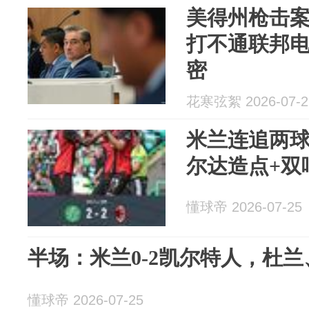
美得州枪击
打不通联邦
密
花寒弦絮 2026-07-2
米兰连追两球
尔达造点+双
懂球帝 2026-07-25
半场：米兰0-2凯尔特人，杜
懂球帝 2026-07-25