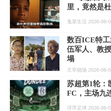
里，竟然是
鬼菜生活 2026-08-0
数百ICE特
伍军人、教
塌
主宰稳场 2026-08-0
苏超第1轮：
FC，主场九
浮萍足球 2026-08-0