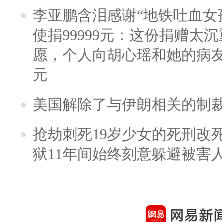
李亚鹏含泪感谢“地铁吐血女
使捐99999元：这份捐赠太
愿，个人向胡心瑶和她的病友之
元
美国解除了与伊朗相关的制
抢劫刺死19岁少女的死刑改
狱11年间始终刻意躲避被害