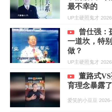
最不幸的
UP主硬照鬼才 2026-
曾仕强：
一道坎，特
做？
UP主硬照鬼才 2026-
董路式V
育理念暴露
爱笑的小豆豆 2026-0