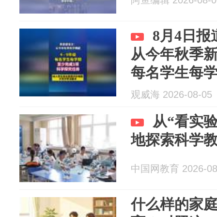
阿鱼编辑 2026-08-0
8月4日
从今年秋季新
每名学生每学
学探究任务
观威海 2026-08-05
天、新兴产
从“看实验
题。（中国
地探索科学
中国网教育 2026-08
什么样的家