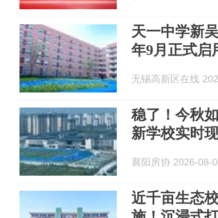
天一中学新
年9月正式启
无锡高新区在线 2026
稳了！今秋
新学校实时
襄阳房协 2026-08-0
近千亩生态校
施！沉浸式