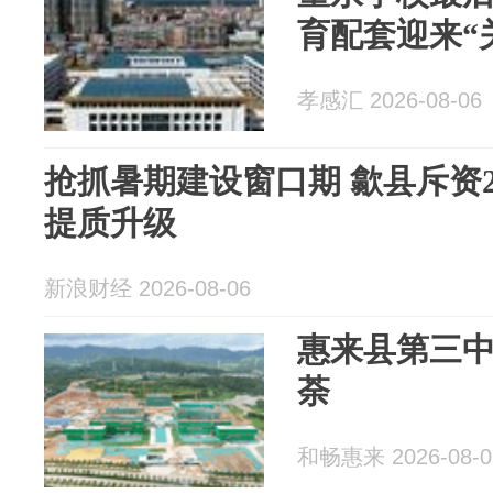
育配套迎来“
孝感汇 2026-08-06
抢抓暑期建设窗口期 歙县斥资2
提质升级
新浪财经 2026-08-06
惠来县第三
荼
和畅惠来 2026-08-0