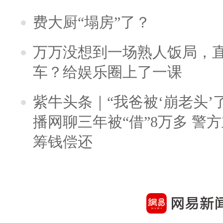
费大厨“塌房”了？
万万没想到一场熟人饭局，
车？给娱乐圈上了一课
紫牛头条｜“我爸被‘崩老头’
播网聊三年被“借”8万多 警
筹钱偿还