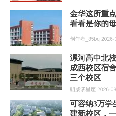
金华这所重
看看是你的
创作者_85bq 2026-0
漯河高中北
成西校区宿
三个校区
朗威谈星座 2026-08
可容纳3万学
建新校区，一