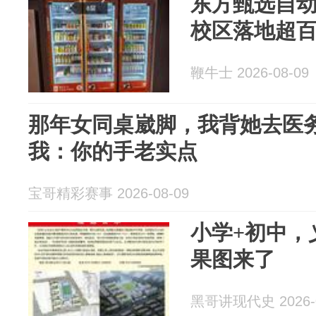
东方甄选自
校区落地超
鞭牛士 2026-08-09
那年女同桌崴脚，我背她去医
我：你的手老实点
宝哥精彩赛事 2026-08-09
小学+初中，
果图来了
黑哥讲现代史 2026-0