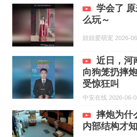
学会了 
么玩～
妞妞爱萌宠 2026-06
近日，河
向狗笼扔摔
受惊狂叫
中安在线 2026-06-0
摔炮为什
内部结构才知