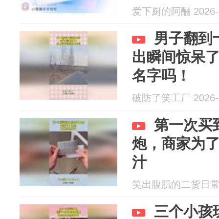
爱下厨的阿酾 2026-0
男子翻到
出瞬间惊呆
名字吗！
破防了笑工厂 2026-0
第一次买
炮，商家为
汁
笑出腹肌的二货日常 20
三个小孩