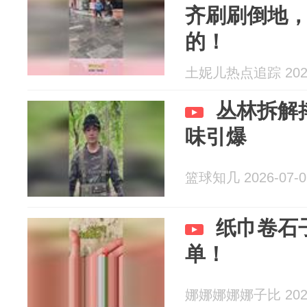
齐刷刷倒地
的！
土妮儿热点追踪 2026
丛林拆解
味引爆
篮球知几 2026-07-0
纸巾卷石
单！
娜娜娜娜娜子比 2026