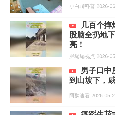
小白聊科普 2026-06
几百个摔
股脑全扔地
亮！
胖塌塌视点 2026-05
男子口中
到山坡下，
阿酞速看 2026-05-2
舞蹈生花