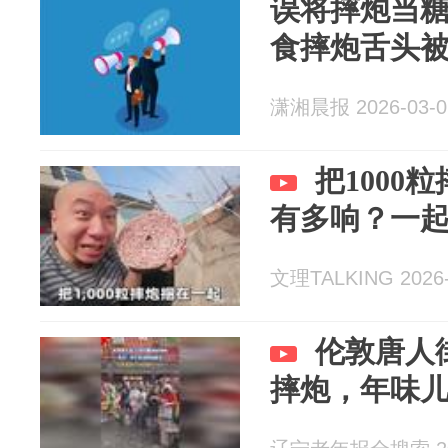
误将摔炮当
食摔炮舌头
潇湘晨报 2026-03-0
把1000
有多响？一
文理TALKING 2026-
伦敦唐人
摔炮，年味