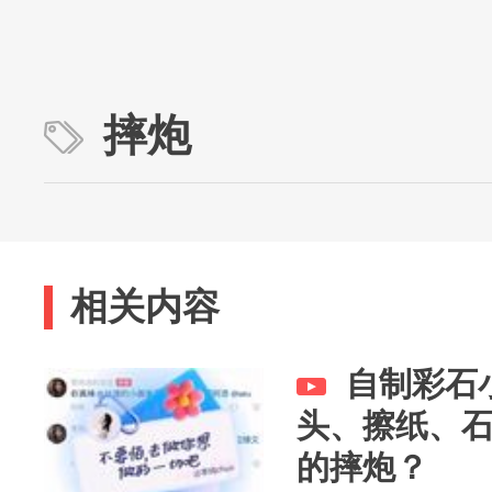
摔炮
相关内容
自制彩石
头、擦纸、
的摔炮？