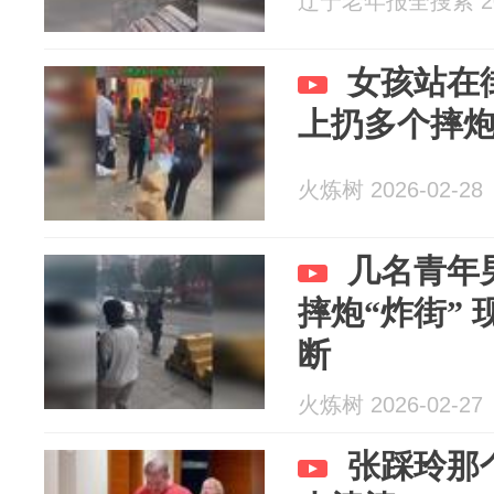
辽宁老年报全搜索 202
女孩站在
上扔多个摔炮
火炼树 2026-02-28
几名青年
摔炮“炸街”
断
火炼树 2026-02-27
张踩玲那