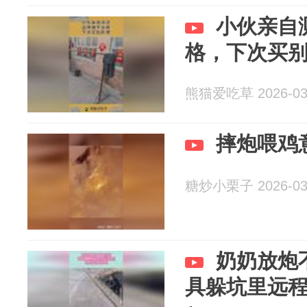
小伙亲自
格，下次买
熊猫爱吃草 2026-03
摔炮喂鸡
糖炒小栗子 2026-03
奶奶放炮
具躲坑里远