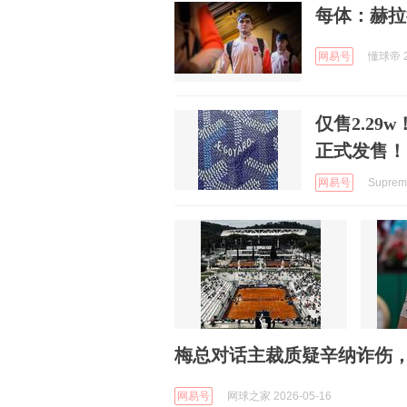
每体：赫拉
网易号
懂球帝 2
仅售2.29
正式发售！
网易号
Supre
梅总对话主裁质疑辛纳诈伤，
网易号
网球之家 2026-05-16