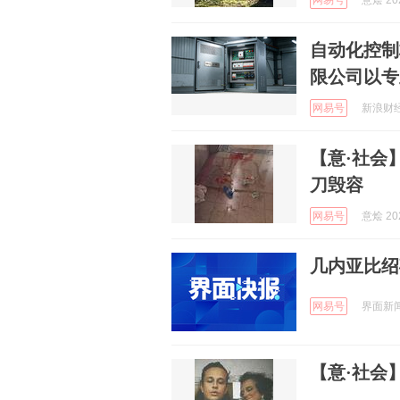
网易号
意烩 202
自动化控制
限公司以专
网易号
新浪财经 
【意·社会
刀毁容
网易号
意烩 202
几内亚比绍
网易号
界面新闻 
【意·社会