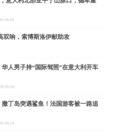
11月，意大利北部亚平宁山脉口，德军重
6-06-06
尔高双响，索博斯洛伊献助攻
】华人男子持“国际驾照”在意大利开车
6-06-06
】撒丁岛突遇鲨鱼！法国游客被一路追
6-06-04