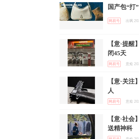
国产包“打
网易号
出飒 202
【意·提醒
闭45天
网易号
意烩 202
【意·关注
人
网易号
意烩 202
【意·社会
送精神科