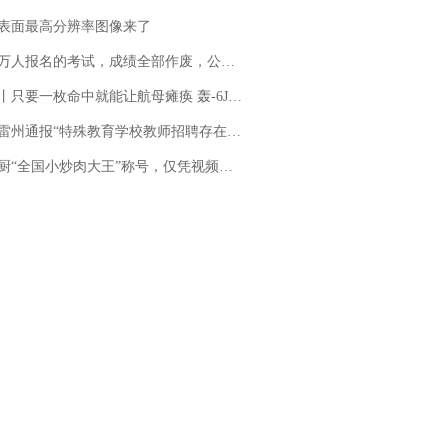
表面最高分辨率图像来了
万人报名的考试，成绩全部作废，公平么？
只要一枚命中就能让航母瘫痪 轰-6J实力有多强？
通报“特殊教育学校教师招聘存在违规行为”：已启动问责程序 副校长被停职
“全国小炒肉大王”称号，仅凭视频评出？中国烹饪协会回应