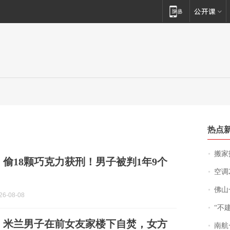
热点
搬家报
】偷18颗巧克力获刑！男子被判1年9个
空调
佛山一中学
6-08-08
“不
】米兰男子在前女友家楼下自焚，女方
南航一航班疑向乘