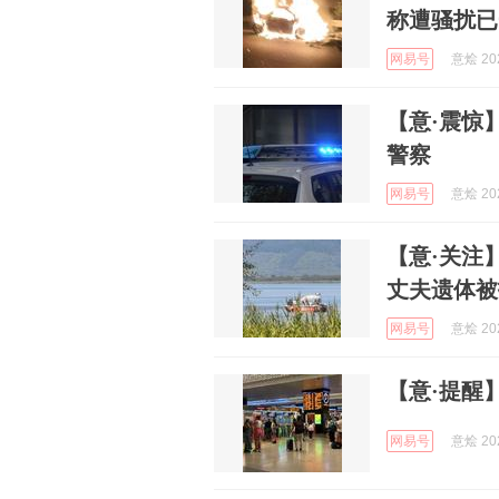
称遭骚扰已
网易号
意烩 202
【意·震惊
警察
网易号
意烩 202
【意·关注
丈夫遗体被
网易号
意烩 202
【意·提醒
网易号
意烩 202