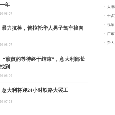
一年
太阳
6-08-07
十多
视频丨
】暴力抗检，普拉托华人男子驾车撞向
广东雷州
费大厨
6-08-07
】 “煎熬的等待终于结束”，意大利部长
找到
6-08-06
】意大利将迎24小时铁路大罢工
6-07-23