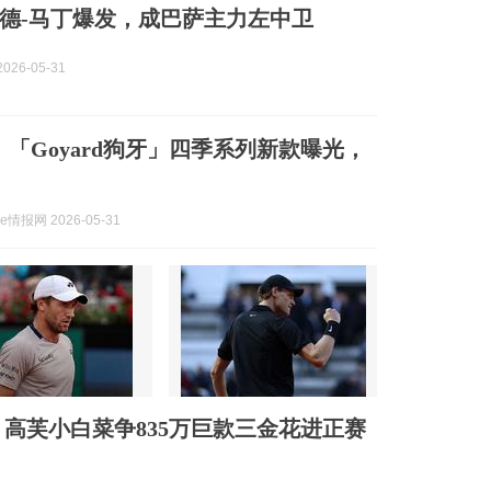
德-马丁爆发，成巴萨主力左中卫
026-05-31
w！「Goyard狗牙」四季系列新款曝光，
me情报网 2026-05-31
高芙小白菜争835万巨款三金花进正赛