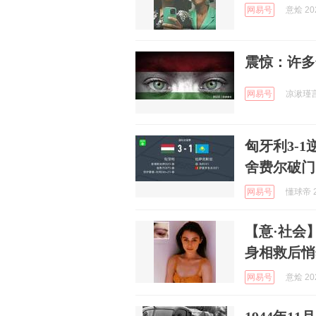
网易号
意烩 202
震惊：许多
网易号
凉湫瑾言 
匈牙利3-
舍费尔破门
网易号
懂球帝 2
【意·社会
身相救后悄
网易号
意烩 202