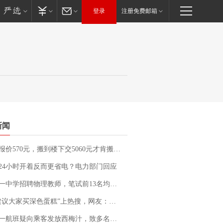
登录
注册免费邮箱
新闻
价570元，搬到楼下交5060元才肯搬上楼！女子傻眼了……
24小时开着反而更省电？电力部门回应
招聘物理教师，笔试前13名均遭淘汰？教育局：已叫停招聘，成立调查组全面核查
建议大家买深色蛋糕”上热搜，网友：天塌了！
客发放西梅汁，致多名乘客在飞行途中排队上厕所！乘客：机上100多人只有2个厕所；客服回应：并非每架飞机都会发放西梅汁