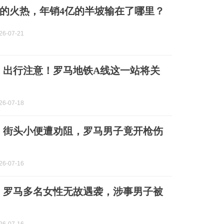
”的火热，年销4亿的半坡输在了哪里？
6-07-21
】出行注意！罗马地铁A线这一站将关
6-07-18
】街头小便遭劝阻，罗马男子竟开枪伤
6-07-16
】罗马多名女性无故遇袭，涉事男子被