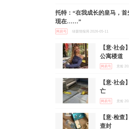
托特：“在我成长的皇马，首
现在……”
网易号
绿茵情报局 2026-05-11
【意·社会
公寓楼道
网易号
意烩 202
【意·社会
亡
网易号
意烩 202
【意·检查
查封