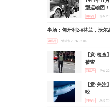
1944年
型运输团！
网易号
花令 202
半场：匈牙利2-0芬兰，沃
网易号
懂球帝 2026-06-06
【意·检查
被查
网易号
意烩 202
【意·关注
咬
网易号
意烩 202