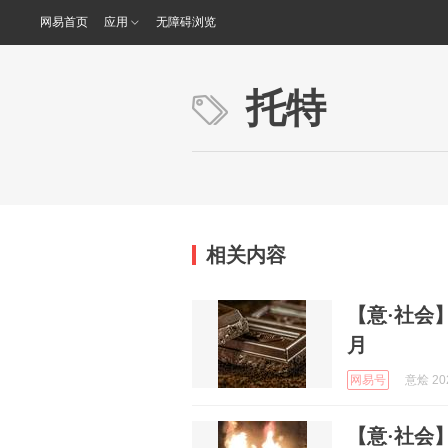
网易首页
应用
无障碍浏览
托特
相关内容
【意·社会
月
网易号
意烩 202
【意·社会