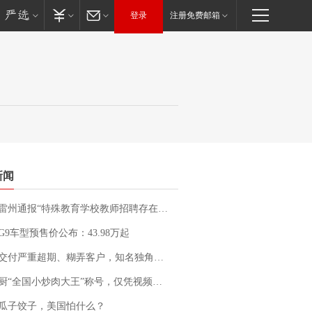
登录
注册免费邮箱
新闻
通报“特殊教育学校教师招聘存在违规行为”：已启动问责程序 副校长被停职
G9车型预售价公布：43.98万起
期、糊弄客户，知名独角兽车企创始人回应：都没证据，将依法采取措施，“本人长期与美国交管局保持沟通，对方表示肯定”
“全国小炒肉大王”称号，仅凭视频评出？中国烹饪协会回应
瓜子饺子，美国怕什么？