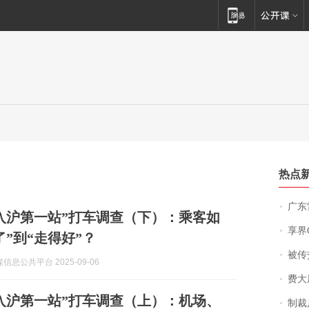
热点
广东雷州
入沪第一站”打车调查（下）：乘客如
享界
了”到“走得好”？
被传交付严重超
信息公共平台 2025-09-06
费大厨
入沪第一站”打车调查（上）：机场、
制裁