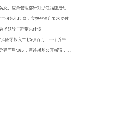
总、应急管理部针对浙江福建启动防汛防台风四级应急响应
坏纸巾盒，宝妈被酒店要求赔付924元！三亚一酒店回复：骨瓷定制！网友一查价格，吵翻了
要求领导干部带头休假
险零投入”到负债百万：一个养牛项目崩盘后，谁该为农户的贷款买单丨红星调查
弹严重短缺，泽连斯基公开喊话，乌克兰失去导弹拦截能力？