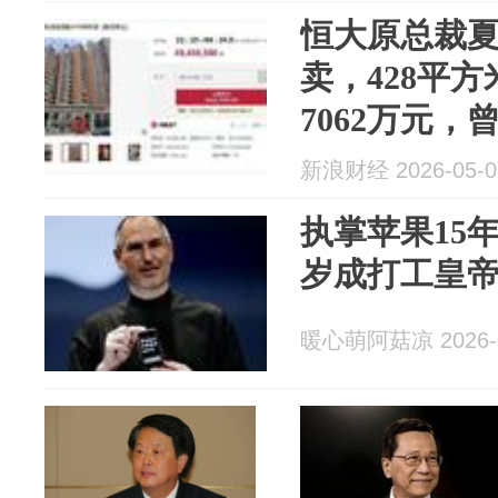
恒大原总裁
卖，428平
7062万元，
工皇帝”
新浪财经 2026-05-0
执掌苹果15年
岁成打工皇
暖心萌阿菇凉 2026-0