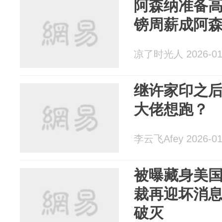
阿森纳准备高
镑周薪成阿
凉了时光人 2026-01
继许家印之
大佬想跑？
李云飞Afey 2026-01
被曝藏身美国
裁再迎坏消
破灭