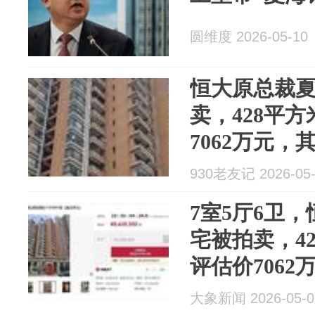
圆维度 2026-05-10
恒大原总裁
卖，428平
7062万元，
称为地产界“
930老友记 2026-05-
7室5厅6卫
宅被拍卖，4
评估价7062
被称为地产界
大象新闻 2026-05-0