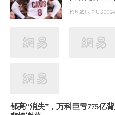
枪炮篮球 PiU 2026-0
郁亮“消失”，万科巨亏775亿