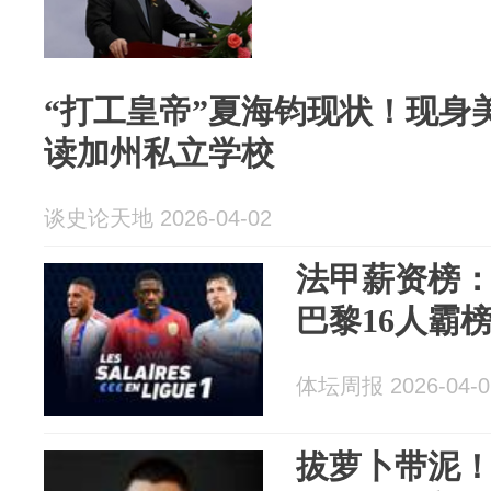
“打工皇帝”夏海钧现状！现身
读加州私立学校
谈史论天地 2026-04-02
法甲薪资榜
巴黎16人霸榜
体坛周报 2026-04-0
拔萝卜带泥