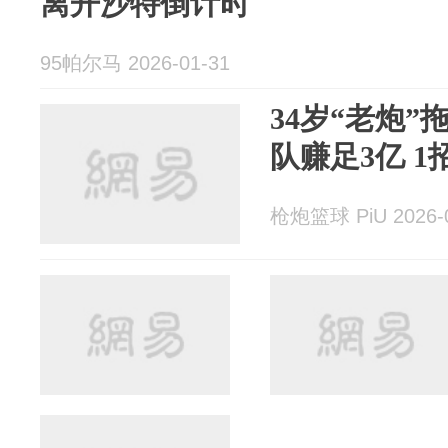
离开沙特倒计时
95帕尔马 2026-01-31
34岁“老炮”
队赚足3亿 1
枪炮篮球 PiU 2026-0