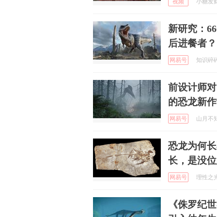
视频
小糖发财 
新研究：6
后进餐者？
网易号
知识碎碎念
前设计师对
的恐龙新作
网易号
山月不知2
恐龙为何长
长，是没位
网易号
理性之光啊
《侏罗纪世