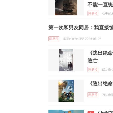
不能一直统
网易号
心中的麦田
第一次和男友同居：我直接
网易号
瓜哥的动物日记 2026-08-07
《逃出绝命
逃亡
网易号
娱乐圈小编
《逃出绝命
网易号
万达电影 