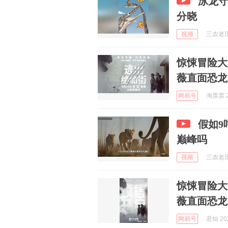
泳龙
分晓
视频
三农老历 
惊悚冒险大
薇直面恐龙
网易号
淘票票 2
假如9
巅峰吗
视频
三农老历 
惊悚冒险大
薇直面恐龙
网易号
君灿 202