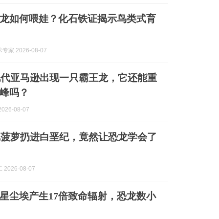
恐龙如何喂娃？化石铁证揭示鸟类式育
家 2026-08-07
现代亚马逊出现一只霸王龙，它还能重
峰吗？
026-08-07
把菠萝扔进白垩纪，竟然让恐龙学会了
2026-08-07
星尘埃产生17倍致命辐射，恐龙数小