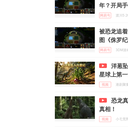
年？开局手
网易号
渡川5 20
被恐龙追着
图《侏罗纪
网易号
3DM游戏
洋葱
星球上第一
视频
港剧聚集区
恐龙
真相！
视频
小乇荒野 