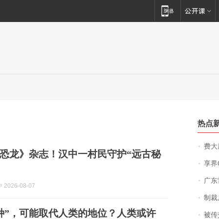
热点
费大厨
恐龙》杂志！汉中一村民守护“远古秘
享界
广东雷州
2026-08-07
制裁
种”，可能取代人类的地位？人类或许
被传交付严重超