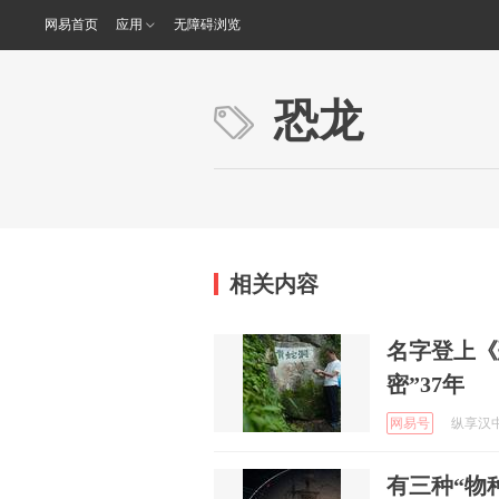
网易首页
应用
无障碍浏览
恐龙
相关内容
名字登上《
密”37年
网易号
纵享汉中 
有三种“物