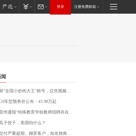
登录
注册免费邮箱
新闻
“全国小炒肉大王”称号，仅凭视频评出？中国烹饪协会回应
G9车型预售价公布：43.98万起
通报“特殊教育学校教师招聘存在违规行为”：已启动问责程序 副校长被停职
瓜子饺子，美国怕什么？
期、糊弄客户，知名独角兽车企创始人回应：都没证据，将依法采取措施，“本人长期与美国交管局保持沟通，对方表示肯定”