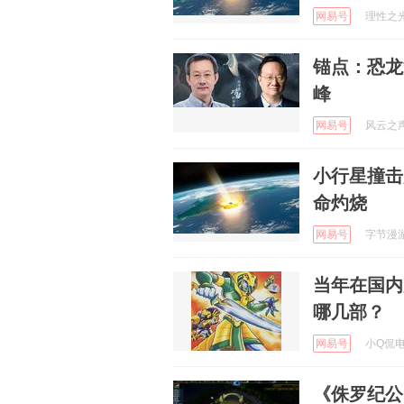
网易号
理性之光啊
锚点：恐龙
峰
网易号
风云之声 
小行星撞击
命灼烧
网易号
字节漫游指
当年在国内
哪几部？
网易号
小Q侃电影
《侏罗纪公