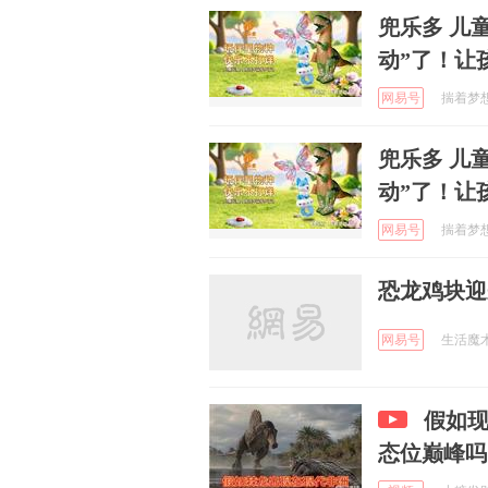
兜乐多 儿
动”了！让
网易号
揣着梦想出
兜乐多 儿
动”了！让
网易号
揣着梦想出
恐龙鸡块迎
网易号
生活魔术专
假如
态位巅峰吗