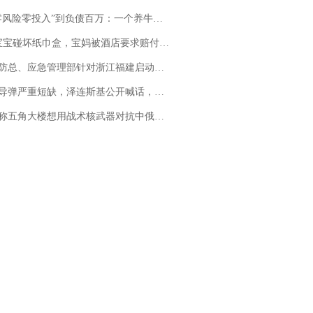
险零投入”到负债百万：一个养牛项目崩盘后，谁该为农户的贷款买单丨红星调查
坏纸巾盒，宝妈被酒店要求赔付924元！三亚一酒店回复：骨瓷定制！网友一查价格，吵翻了
总、应急管理部针对浙江福建启动防汛防台风四级应急响应
弹严重短缺，泽连斯基公开喊话，乌克兰失去导弹拦截能力？
五角大楼想用战术核武器对抗中俄，专家：赤裸裸的“核讹诈”