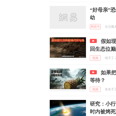
“好母亲”
幼
网易号
生活魔术专
假如
回生态位巅
视频
喵手工 2
如果
等待？
视频
鱼鱼手工 
研究：小行
时内被烤死