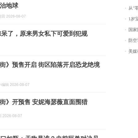
治地球
从“零风
 2026-08-07
1岁宝宝碰
国家防
惊呆了，原来男女私下可爱到犯规
防空导
美媒称
街》预售开启 街区陷落开启恐龙绝境
辑 2026-08-07
街》开预售 安妮海瑟薇直面围猎
2026-08-07