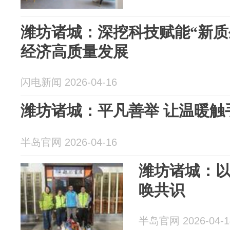
潍坊诸城：深挖科技赋能“新质
经济高质量发展
闪电新闻 2026-04-16
潍坊诸城：平凡善举 让温暖触
半岛官网 2026-04-16
潍坊诸城：以
唤共识
半岛官网 2026-04-1