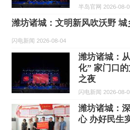
半岛官网 2026-08-0
潍坊诸城：文明新风吹沃野 城
闪电新闻 2026-08-04
潍坊诸城：从
化” 家门口
之夜
闪电新闻 2026-08-0
潍坊诸城：深
心 办好民生