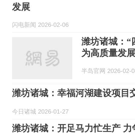
发展
闪电新闻 2026-02-06
潍坊诸城：“
为高质量发
半岛官网 2026-02-0
潍坊诸城：幸福河湖建设项目
今日诸城 2026-01-27
潍坊诸城：开足马力忙生产 力