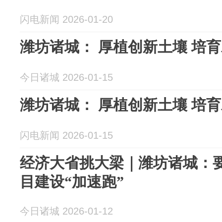
闪电新闻 2026-01-20
潍坊诸城： 厚植创新土壤 培
今日诸城 2026-01-15
潍坊诸城： 厚植创新土壤 培
闪电新闻 2026-01-15
经济大省挑大梁｜潍坊诸城：要
目建设“加速跑”
今日诸城 2026-01-12