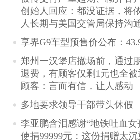
创始人回应：都没证据，将依
人长期与美国交管局保持沟通
享界G9车型预售价公布：43.
郑州一汉堡店撤场前，通过
退费，有顾客仅剩1元也全被
顾客：言而有信，让人感动
多地要求领导干部带头休假
李亚鹏含泪感谢“地铁吐血女
使捐99999元：这份捐赠太