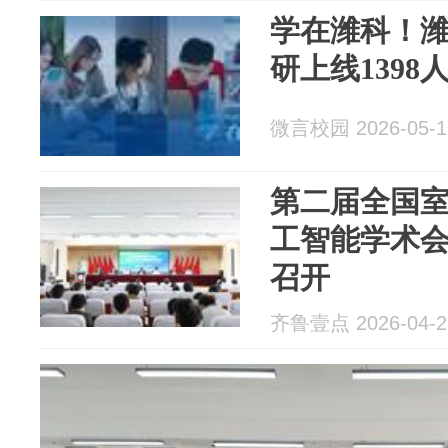
学在潍科！潍
研上线1398
微言校园 2026-05-1
第二届全国
工智能学术
召开
齐鲁壹点 2026-04-2