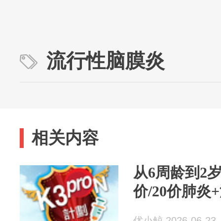
流行性脑膜炎
相关内容
从6周龄到2
价/20价肺炎
优小鲸 2026-06-23