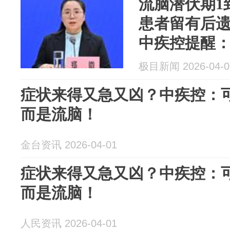
流脑潜伏期1到
患者留有后
中疾控提醒
现高热头痛
极目新闻 2026-04-0
症状来得又急又凶？中疾控：
而是流脑！
金台资讯 2026-04-01
症状来得又急又凶？中疾控：
而是流脑！
人民资讯 2026-04-01