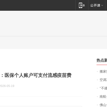
热点
搬家报
：医保个人账户可支付流感疫苗费
空调
026-05-19
“不
南航一航班疑向乘
佛山一中学