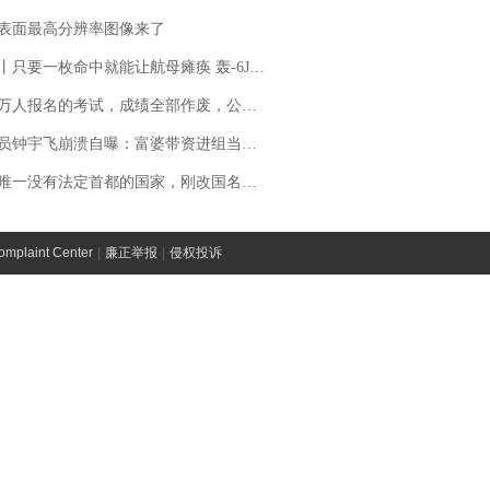
表面最高分辨率图像来了
只要一枚命中就能让航母瘫痪 轰-6J实力有多强？
万人报名的考试，成绩全部作废，公平么？
崩溃自曝：富婆带资进组当女主角，50多集短剧强加60余场吻戏......不敢得罪只能强忍
法定首都的国家，刚改国名，总统就邀请中国大使骑行绕了几乎整个国境线一圈，还曾两次到中国寻根
laint Center
|
廉正举报
|
侵权投诉