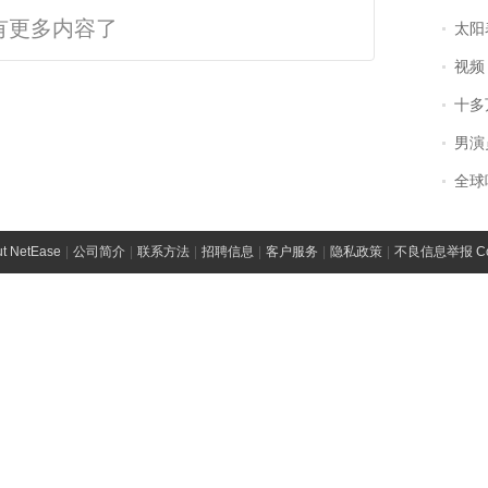
有更多内容了
太阳
视频丨
十多
男演员钟宇飞
全球唯一没有
t NetEase
|
公司简介
|
联系方法
|
招聘信息
|
客户服务
|
隐私政策
|
不良信息举报 Comp