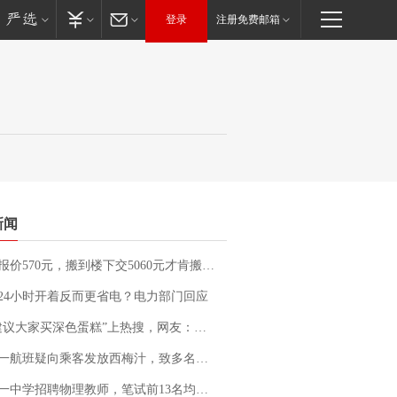
登录
注册免费邮箱
新闻
价570元，搬到楼下交5060元才肯搬上楼！女子傻眼了……
24小时开着反而更省电？电力部门回应
建议大家买深色蛋糕”上热搜，网友：天塌了！
客发放西梅汁，致多名乘客在飞行途中排队上厕所！乘客：机上100多人只有2个厕所；客服回应：并非每架飞机都会发放西梅汁
招聘物理教师，笔试前13名均遭淘汰？教育局：已叫停招聘，成立调查组全面核查