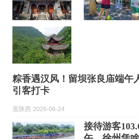
粽香遇汉风！留坝张良庙端午人
引客打卡
逛陕西 2026-06-24
接待游客103
午，徐州凭