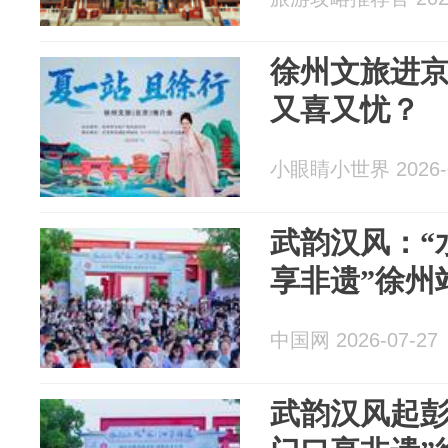
徐州文旅进
又喜又忧？
小眼睛小世界 2026-0
武韵汉风：“
享非遗”徐州
中国网 2026-07-27
武韵汉风起彭