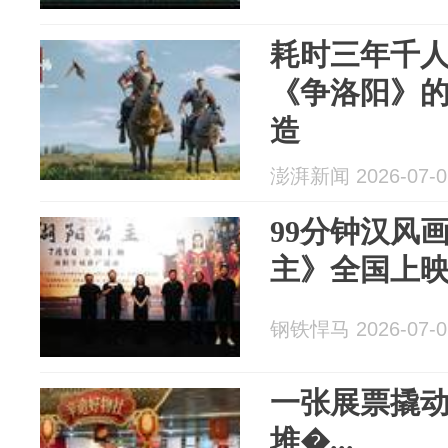
耗时三年千
《争洛阳》
造
澎湃新闻 2026-07-0
99分钟汉风
主》全国上
钢铁悍马 2026-07-0
一张展票撬
堆�...