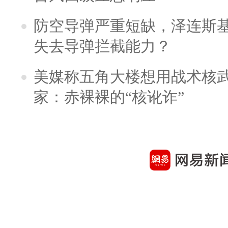
防空导弹严重短缺，泽连斯
失去导弹拦截能力？
美媒称五角大楼想用战术核
家：赤裸裸的“核讹诈”