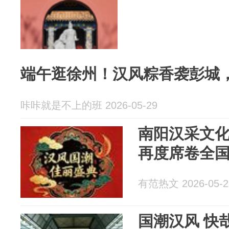
端午逛徐州！汉风粽香袭彭城
咔咔就是不上的班 2026-05-29
南阳汉采文
再度席卷全
有范热文 2026-05-2
国潮汉风 快