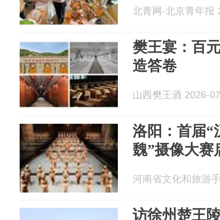
北青网-北京青年报 20
樊王宴：百
造答卷
山西樊王酒 2026-07
洛阳：首届“
魏”摄像大赛
河南省文化和旅游手机报