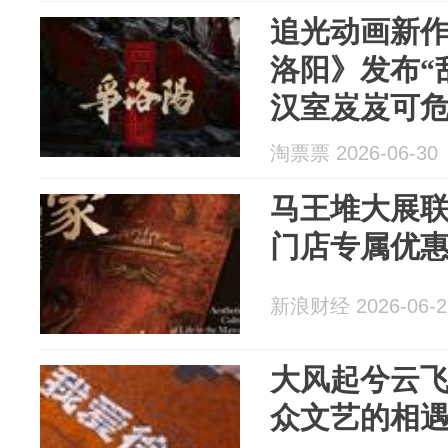
追光动画新
洛阳》发布“
汉室岌岌可
恢弘气势 三
淘票票 2026-06-30
学引发好评
马王堆大展
门店专属优
新浪财经 2026-06-2
大风起兮云
众文艺的相