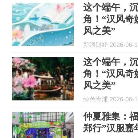
这个端午，
角！“汉风奇
风之美”
新浪财经 2026-06-1
这个端午，
角！“汉风奇
风之美”
绿色青浦 2026-06-1
仲夏雅集：福
郑行”汉服嘉