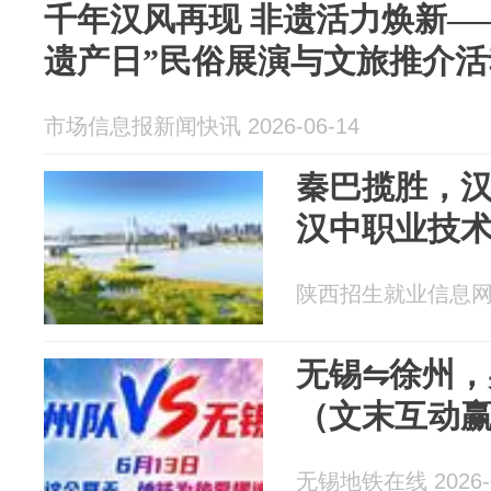
千年汉风再现 非遗活力焕新—
遗产日”民俗展演与文旅推介活
市场信息报新闻快讯 2026-06-14
秦巴揽胜，汉风
汉中职业技
陕西招生就业信息网 20
无锡⇋徐州，
（文末互动
无锡地铁在线 2026-0