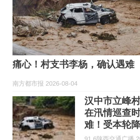
痛心！村支书李杨，确认遇难
南方都市报 2026-08-04
汉中市立峰
在汛情巡查
难！受本轮
织115756
91.6陕西交通广播 202