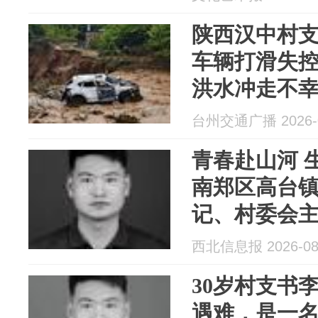
陕西汉中村
车辆打滑失
洪水冲走不幸
汉中市委书
台州交通广播 2026-0
家属
青春赴山河 
南郑区高台
记、村委会
西北信息报 2026-08
30岁村支书
遇难，是一