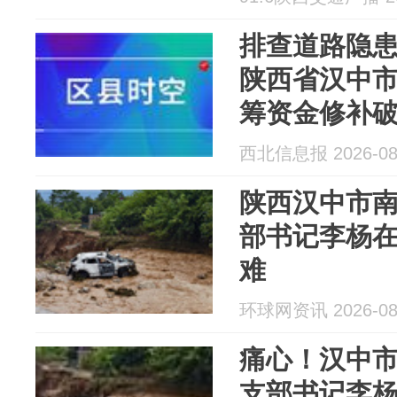
排查道路隐患
陕西省汉中
筹资金修补
行安全
西北信息报 2026-08
陕西汉中市
部书记李杨
难
环球网资讯 2026-08
痛心！汉中
支部书记李