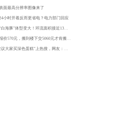
表面最高分辨率图像来了
24小时开着反而更省电？电力部门回应
白海豚”体型变大！环流面积接近13个浙江那么大
价570元，搬到楼下交5060元才肯搬上楼！女子傻眼了……
建议大家买深色蛋糕”上热搜，网友：天塌了！