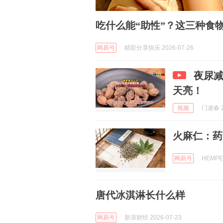
吃什么能“助性”？这三种食
网易号
精彩分享快乐 2026-07-26
夜尿
天亮！
视频
门凌春 2
火麻仁：药
网易号
HEMPER
唐代冰淇淋长什么样
网易号
新浪财经 2026-07-23