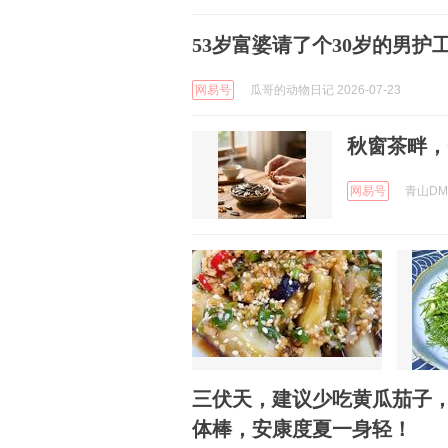
53岁富婆请了个30岁的男
网易号
瓜哥的动物日记 2026-07-23
秋窗茶畔，
网易号
青山DM 
三伏天，建议少吃黄瓜茄子，
体棒，安康度夏一身轻！