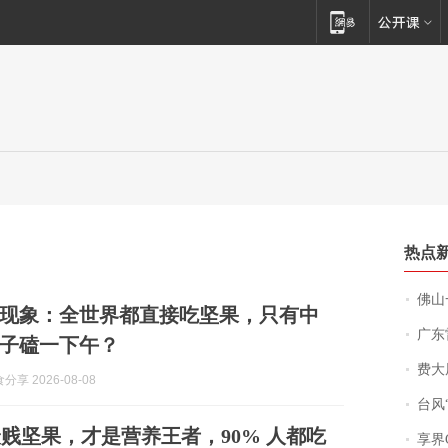
热点
佛山一中学
现象：全世界都直接吃坚果，只有中
广东雷州
子磕一下午？
费大厨
享 2026-08-08
台风“
贱坚果，才是营养王者，90% 人都吃
享界