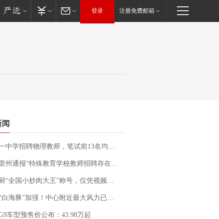
登录
注册免费邮箱
新闻
招聘物理教师，笔试前13名均遭淘汰？教育局：已叫停招聘，成立调查组全面核查
通报“特殊教育学校教师招聘存在违规行为”：已启动问责程序 副校长被停职
“全国小炒肉大王”称号，仅凭视频评出？中国烹饪协会回应
白海豚”加强！中心附近最大风力已达15级 最新研判
G9车型预售价公布：43.98万起