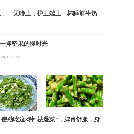
护工。一天晚上，护工端上一杯睡前牛奶
一捧坚果的慢时光
2026-07-22
使劲吃这3种“祛湿菜”，脾胃舒服，身