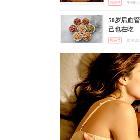
网易号
牛锅巴小钒
50岁后血
己也在吃
网易号
资说 202