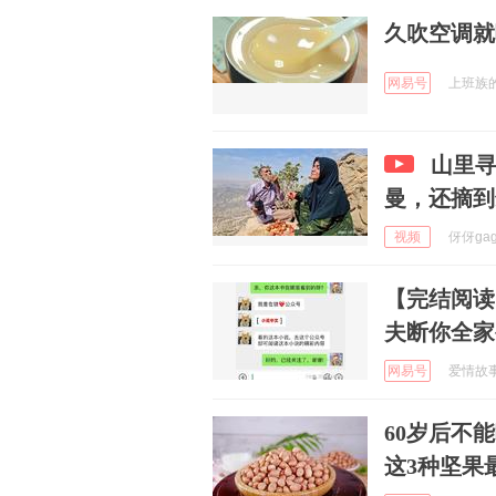
久吹空调就
网易号
上班族的便
山里寻
曼，还摘到
视频
伢伢gaga
【完结阅读
夫断你全家
网易号
爱情故事在
60岁后不
这3种坚果