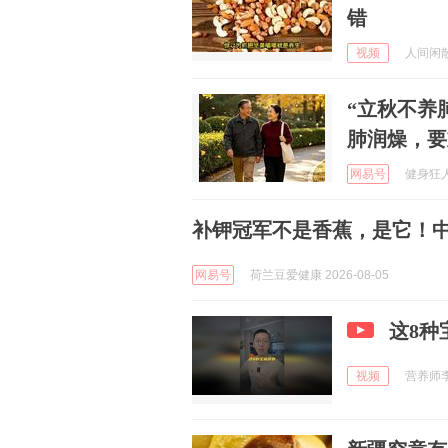
错
视频
人间闲散客
“立秋不养
肺润燥，要
网易号
健身狂人 
补钾冠军不是香蕉，是它！中
网易号
荷兰豆爱健康 2026-08-05
这8种
视频
营养师李俊