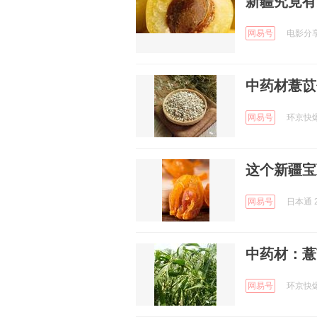
新疆究竟有
网易号
电影分享会
中药材薏苡
网易号
环京快爆 
这个新疆宝
网易号
日本通 2
中药材：薏
网易号
环京快爆 