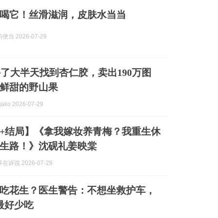
喝它！丝滑滋润，皮肤水当当
当 2026-07-29
了大半天找到杏仁胶，卖出190万图
鲜甜的野山果
ko 2026-07-29
+结局】《拿我嫁妆养青梅？我重生休
生路！》沈砚礼姜映棠
诉说 2026-07-29
能吃花生？医生警告：不想坐救护车，
最好少吃