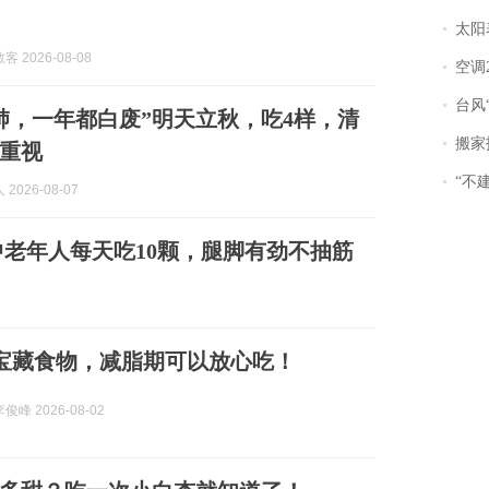
太阳
 2026-08-08
空调
台风“
肺，一年都白废”明天立秋，吃4样，清
搬家报
重视
“不
2026-08-07
老年人每天吃10颗，腿脚有劲不抽筋
宝藏食物，减脂期可以放心吃！
峰 2026-08-02