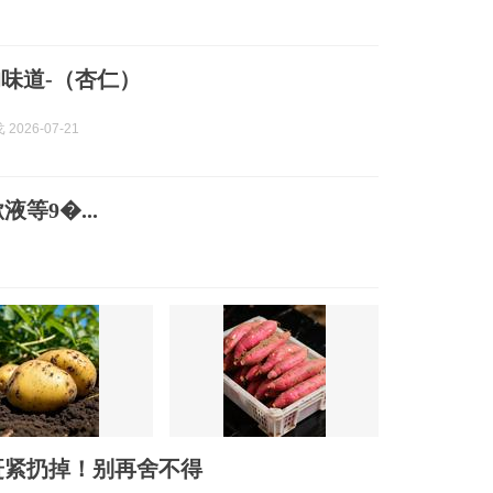
味道-️（杏仁）
2026-07-21
等9�...
赶紧扔掉！别再舍不得