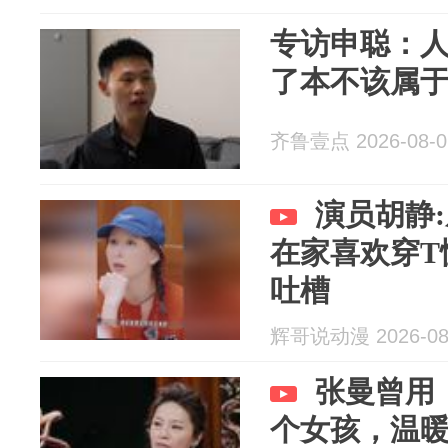
专访申聪：人
了本不该属于
齐鲁壹点 2026-08-0
演员胡静
在家喜欢穿T
吐槽
辉哥说动漫 2026-08
张曼曾用
个女孩，温