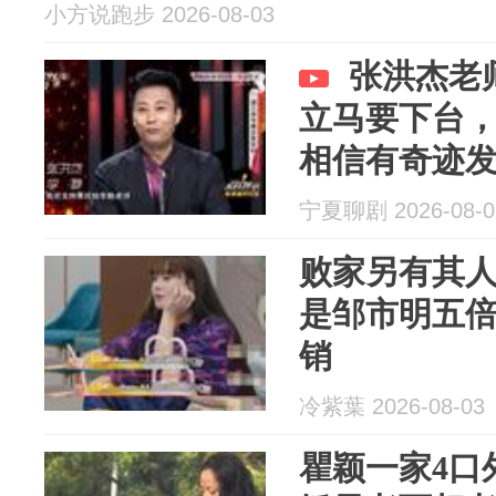
小方说跑步 2026-08-03
张洪杰老
立马要下台
相信有奇迹
宁夏聊剧 2026-08-0
败家另有其
是邹市明五
销
冷紫葉 2026-08-03
瞿颖一家4口