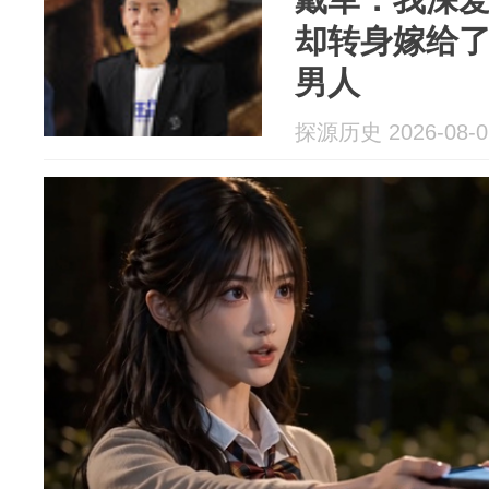
却转身嫁给
男人
探源历史 2026-08-0