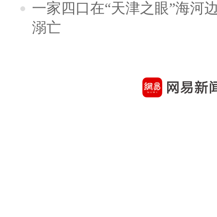
一家四口在“天津之眼”海河
溺亡