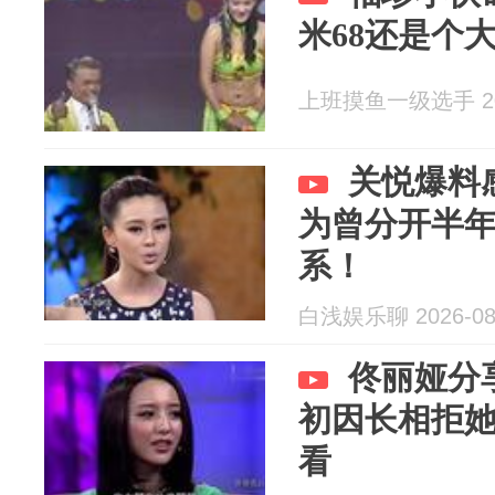
米68还是个
上班摸鱼一级选手 202
关悦爆料
为曾分开半
系！
白浅娱乐聊 2026-08
佟丽娅分
初因长相拒
看