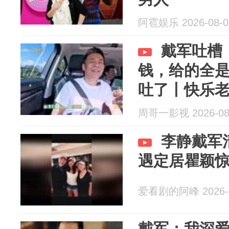
阿雹娱乐 2026-08-0
戴军吐槽
钱，给的全
吐了丨快乐
周哥一影视 2026-08
李静戴军
遇定居瞿颖
爱看剧的阿峰 2026-0
戴军：我深