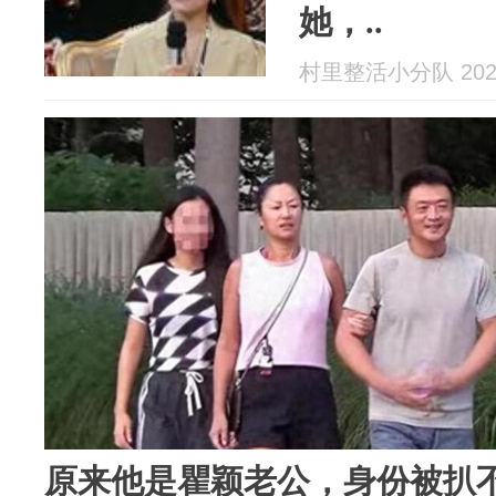
她，..
村里整活小分队 2026
原来他是瞿颖老公，身份被扒