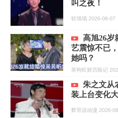
叫之夜！
软塌塌 2026-08-07
高旭26
艺震惊不已
她吗？
笨狗旺财历险记 2026
朱之文从
装上台变化
辉哥说动漫 2026-08