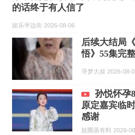
的话终于有人信了
娱乐半边街 2026-08-06
后续大结局
悟》55集完
寻梦大叔 2026-08-0
孙悦怀孕
原定嘉宾临
感谢
娱圈蒸有料 2026-08