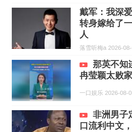
戴军：我深爱
转身嫁给了
人
落雪听梅a 2026-08-
那英不知
冉莹颖太败
一口娱乐 2026-08-0
非洲男子
口流利中文