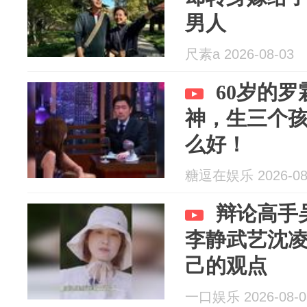
男人
尺素a 2026-08-03
60岁的
神，生三个
么好！
糖逗在娱乐 2026-08
辩论高手
李静武艺沈
己的观点
一口娱乐 2026-08-0