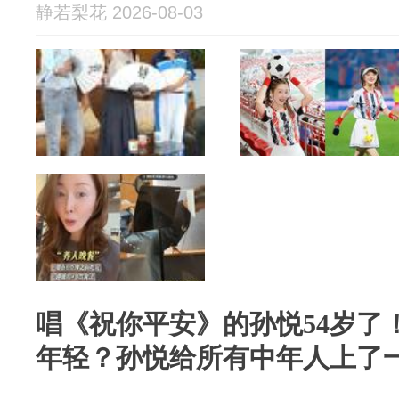
静若梨花 2026-08-03
唱《祝你平安》的孙悦54岁了
年轻？孙悦给所有中年人上了