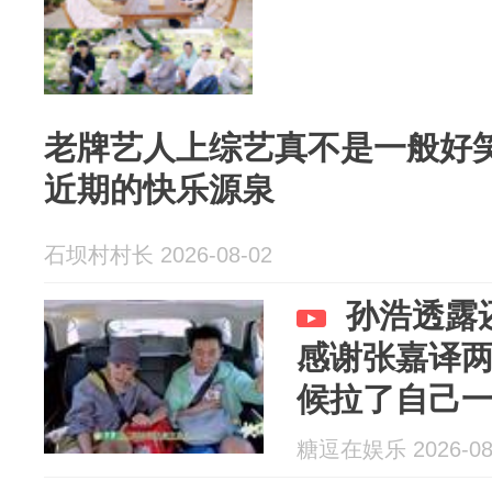
老牌艺人上综艺真不是一般好
近期的快乐源泉
石坝村村长 2026-08-02
孙浩透露
感谢张嘉译
候拉了自己
糖逗在娱乐 2026-08