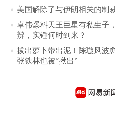
美国解除了与伊朗相关的制
卓伟爆料天王巨星有私生子
辨，实锤何时到来？
拔出萝卜带出泥！陈璇风波
张铁林也被“揪出”