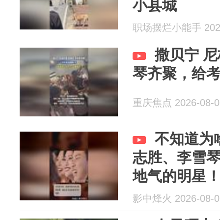
小县城
职场摆烂小能手 2026
撒贝宁 
琴齐聚，给
重庆焦点 2026-08-0
不知道为
志胜、李雪
地气的明星
影中烽火 2026-08-0