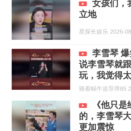
女孩们，
立地
星探长娱乐 2026-08
李雪琴 
说李雪琴就
玩，我觉得
骑着蜗牛追导弹85 202
《他只是
的，李雪琴
更加震惊