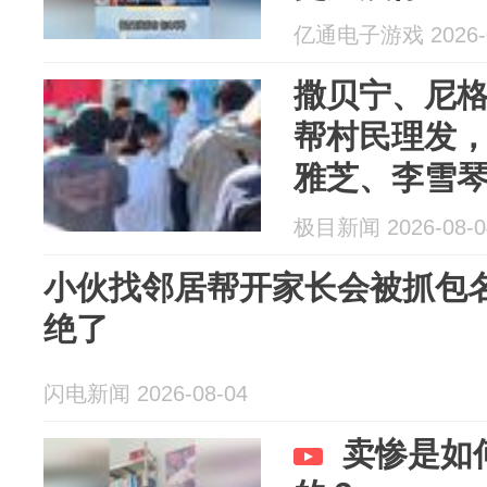
亿通电子游戏 2026-0
撒贝宁、尼
帮村民理发
雅芝、李雪
目录制内容
极目新闻 2026-08-0
小伙找邻居帮开家长会被抓包
绝了
闪电新闻 2026-08-04
卖惨是如