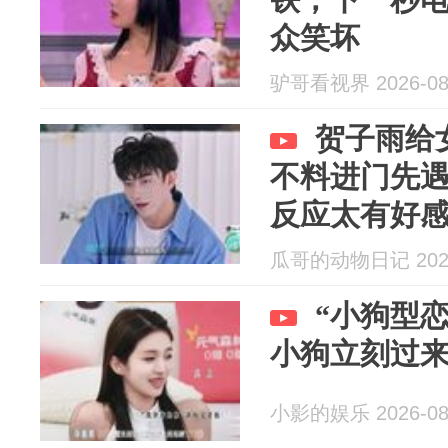
众笑坏
驴哥看视界 2026-08
贺子雨给
不料进门先
反应太有好
瓜哥的动物日记 2026
“小狗型恋
小狗立刻过
小影的娱乐 2026-08