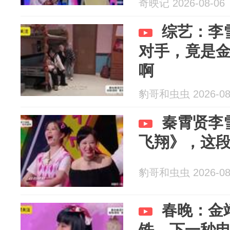
奇映记 2026-08-06
综艺：李
对手，竟是
啊
豹哥和虫虫 2026-08
秦霄贤李
飞翔》，这
豹哥和虫虫 2026-08
春晚：金
铁，下一秒