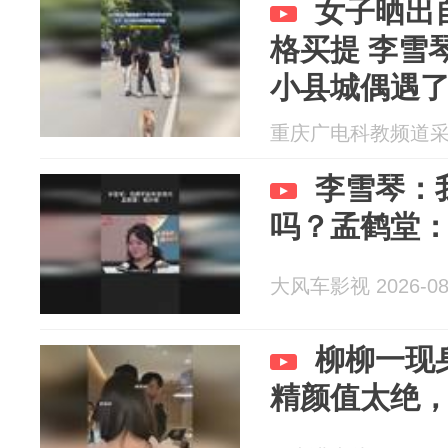
女子晒出
格买提 李雪琴
小县城偶遇
老师原来你
重庆广电科教频道采编部
李雪琴：
吗？孟鹤堂
大风车影视 2026-08
柳柳一现
精颜值太绝