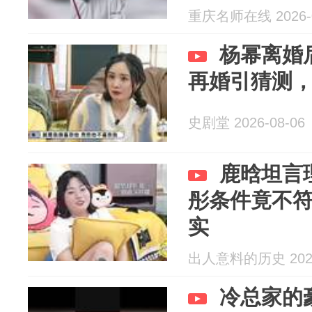
重庆名师在线 2026-0
杨幂离婚
再婚引猜测
史剧堂 2026-08-06
鹿晗坦言
彤条件竟不
实
出人意料的历史 2026
冷总家的