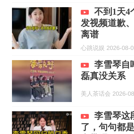
不到1天
发视频道歉
离谱
心跳说娱 2026-08-0
李雪琴自
磊真没关系
美人茶话会 2026-08
李雪琴这
了，句句都