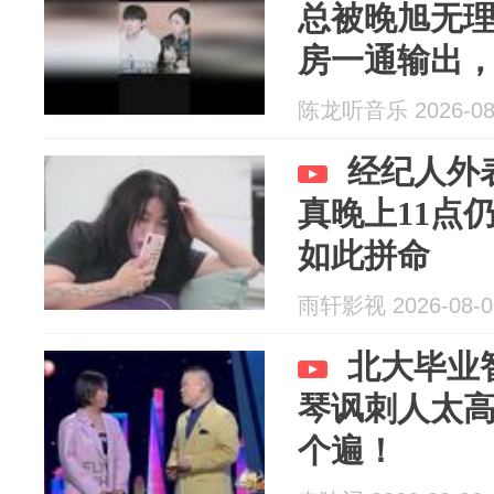
总被晚旭无
房一通输出
陈龙听音乐 2026-08
经纪人外
真晚上11点
如此拼命
雨轩影视 2026-08-0
北大毕业
琴讽刺人太
个遍！