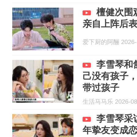
檀健次围
亲自上阵后
爱下厨的阿酾 2026-0
李雪琴和
己没有孩子
带过孩子
生活马马乐 2026-08
李雪琴采
年挚友变成