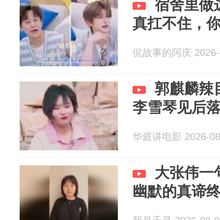
宿舍里做
真扛不住，
侃故事的阿庆 2026-0
郭麒麟辣
李雪琴见后
华庭讲电影 2026-08
大张伟一
幽默的真谛