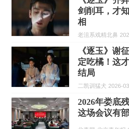
剑削耳，才
相
老沮系戏精北鼻 2026
《逐玉》谢
定吃橘！这
结局
二凯训猛犬 2026-03
2026年娄
这场会议有