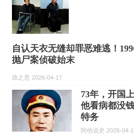
自认天衣无缝却罪恶难逃！1996
抛尸案侦破始末
路之意 2026-04-17
73年，开国
他看病都没
特务
阿伧说史 2026-04-1