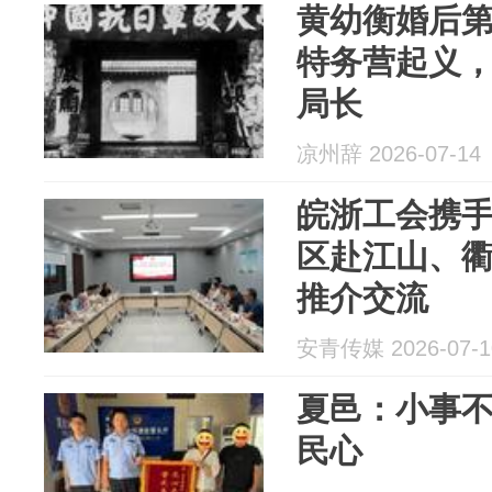
黄幼衡婚后
特务营起义
局长
凉州辞 2026-07-14
皖浙工会携
区赴江山、
推介交流
安青传媒 2026-07-1
夏邑：小事不小“视”
民心