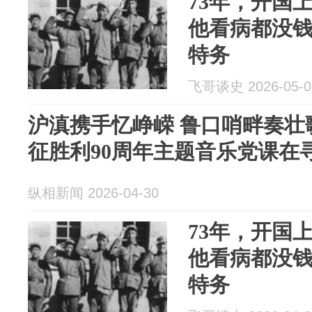
73年，开国
他看病都没
特务
飞哥谈史 2026-05-0
沪滇携手忆峥嵘 鲁口哨畔奏壮
征胜利90周年主题音乐党课在
纵相新闻 2026-04-30
73年，开国
他看病都没
特务