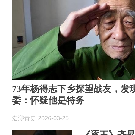
73年杨得志下乡探望战友，发
委：怀疑他是特务
浩渺青史 2026-03-25
《逐玉》齐