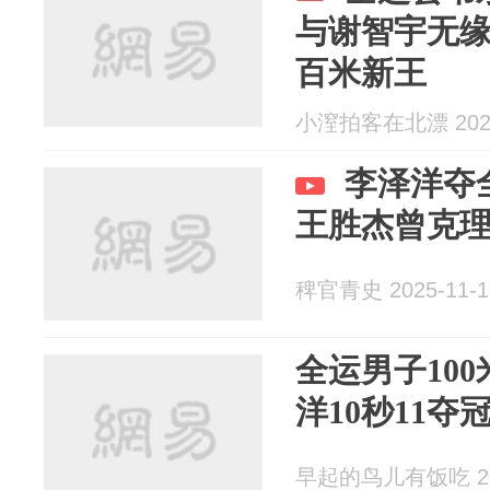
与谢智宇无
百米新王
小潌拍客在北漂 2025
李泽洋夺
王胜杰曾克
稗官青史 2025-11-1
全运男子10
洋10秒11夺
早起的鸟儿有饭吃 202