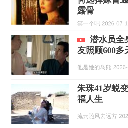
露骨
笑一个吧 2026-07-1
潜水员全
友照顾600
他是她的岛熊 2026-0
朱珠41岁蜕
福人生
流云随风去远方 2026