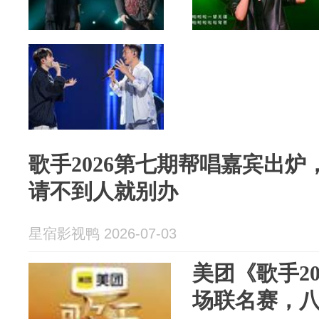
歌手2026第七期帮唱嘉宾出
请不到人就别办
星宿影视鸭 2026-07-03
美团《歌手2
场联名赛，