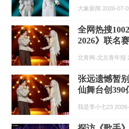
大象新闻 2026-07-0
全网热搜100
2026》联名
北青网-北京青年报 20
张远遗憾暂别
仙舞台创39
我是李小七23 2026-
探访《歌手