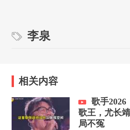
李泉
相关内容
歌手202
歌王，尤长
局不冤