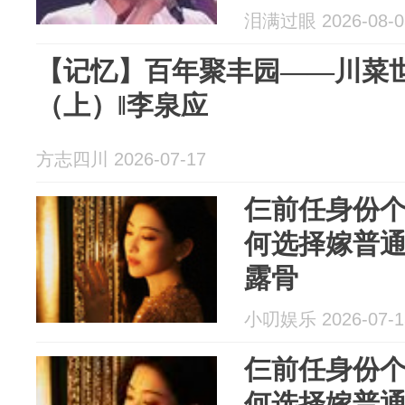
泪满过眼 2026-08-0
【记忆】百年聚丰园——川菜
（上）‖李泉应
方志四川 2026-07-17
仨前任身份
何选择嫁普
露骨
小叨娱乐 2026-07-1
仨前任身份
何选择嫁普