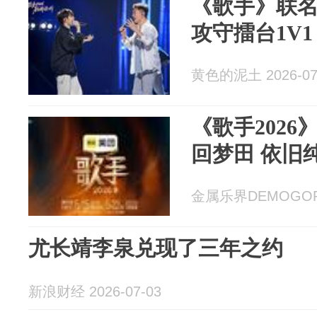
《歌手》联名
攻守擂台1V
黄色的泥土 2026-07
《歌手202
回梦田 依旧
金属乐界DEMOGORGO
尤长靖李泉兑现了三年之约
新浪财经 2026-07-03