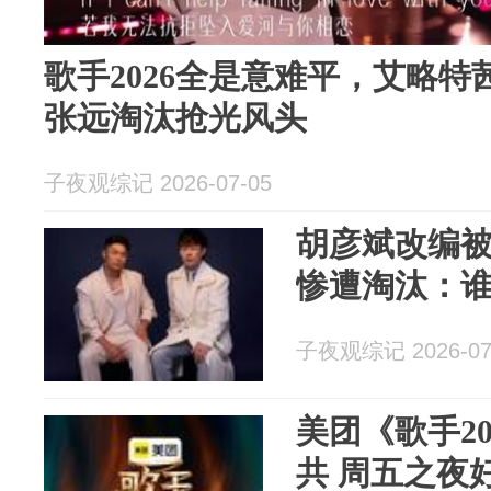
歌手2026全是意难平，艾略
张远淘汰抢光风头
子夜观综记 2026-07-05
胡彦斌改编
惨遭淘汰：
子夜观综记 2026-07
美团《歌手2
共 周五之夜