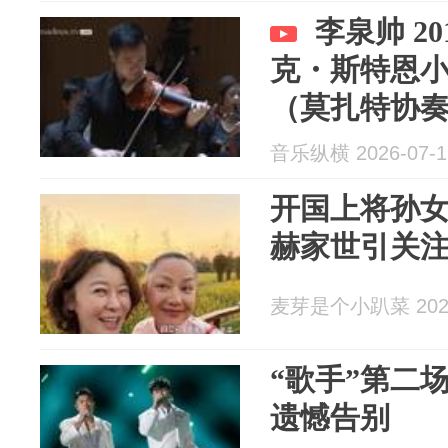
李泉帅 2
克・斯特恩小
（莫扎特协
音乐纵横 2026-07-1
开国上将孙女
赫家世引关
麦芽是个小趴菜 2026
“歌手”第二
遗憾告别