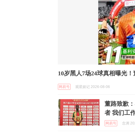
10岁黑人7场24球真相曝光
网易号
观星娱记 2026-08-06
董路致歉：
者 我们工
网易号
念洲 202