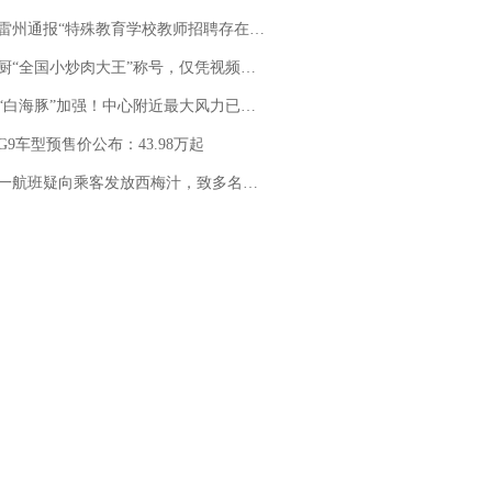
通报“特殊教育学校教师招聘存在违规行为”：已启动问责程序 副校长被停职
“全国小炒肉大王”称号，仅凭视频评出？中国烹饪协会回应
白海豚”加强！中心附近最大风力已达15级 最新研判
G9车型预售价公布：43.98万起
客发放西梅汁，致多名乘客在飞行途中排队上厕所！乘客：机上100多人只有2个厕所；客服回应：并非每架飞机都会发放西梅汁