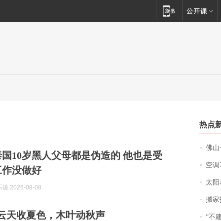
热点
佛山一中学
泰国10岁黑人父母都是伪造的 他也是受
空调
工作没做好
太阳
 2026-08-08
搬家报
| 云天收夏色，木叶动秋声
“不