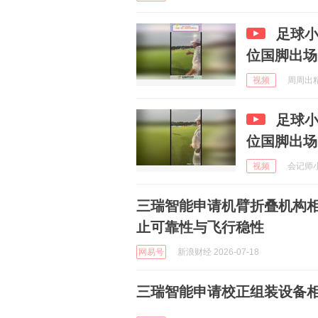
足球
位国脚出场
视频
周周出精品
足球
位国脚出场
视频
会记师小妞
三瑞智能申请机臂折叠机构
止可靠性与飞行稳性
网易号
新浪财经 2026-07-18
三瑞智能申请校正组装设备