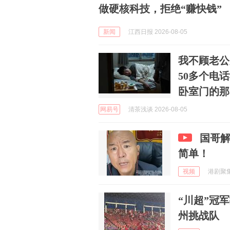
做硬核科技，拒绝“赚快钱”
新闻
江西日报 2026-08-05
我不顾老公
50多个电
卧室门的那
网易号
清茶浅谈 2026-08-05
国哥
简单！
视频
港剧聚集区
“川超”冠
州挑战队