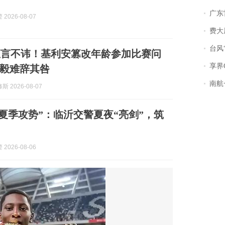
广东雷州
2026-08-07
费大厨
台风“
直言不讳！基利安篡改年龄参加比赛问
享界
毅难辞其咎
南航一航班疑向乘
 2026-08-07
·夏季攻势”：临沂交警夏夜“亮剑”，筑
2026-08-06