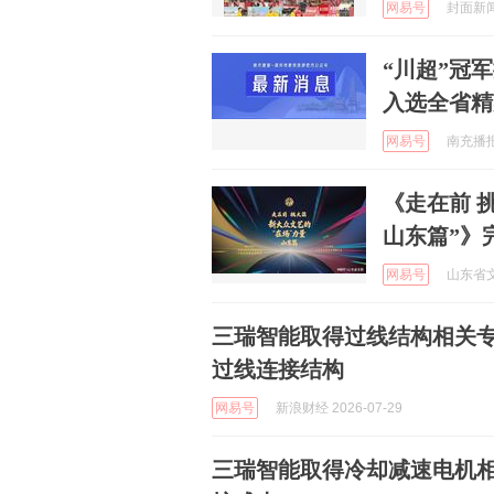
网易号
封面新闻 
“川超”冠
入选全省精
网易号
南充播报 
《走在前 
山东篇”》
网易号
山东省文联
三瑞智能取得过线结构相关
过线连接结构
网易号
新浪财经 2026-07-29
三瑞智能取得冷却减速电机