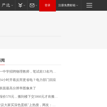
登录
注册免费邮箱
新闻
招聘物理教师，笔试前13名均遭淘汰？教育局：已叫停招聘，成立调查组全面核查
24小时开着反而更省电？电力部门回应
表面最高分辨率图像来了
价570元，搬到楼下交5060元才肯搬上楼！女子傻眼了……
建议大家买深色蛋糕”上热搜，网友：天塌了！