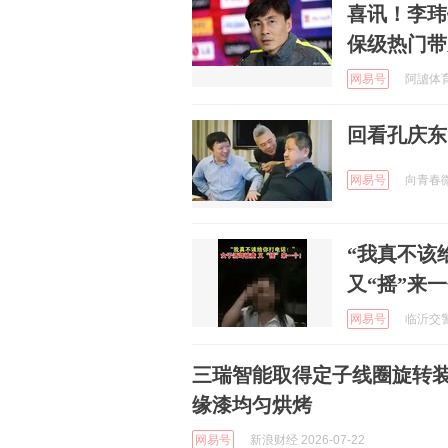
喜讯！李玮
保级热门带
网易号
阿謯体育 
回看孔庆东
网易号
向青春微调
“我真不该
又“摇”来
网易号
临沂交警 
三瑞智能取得定子线圈旋转
缘漆均匀烘烤
网易号
新浪财经 2026-07-22