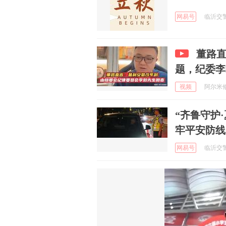
网易号
临沂交警 
董路
题，纪委李
视频
阿尔米修斯
“齐鲁守护
牢平安防线
网易号
临沂交警 