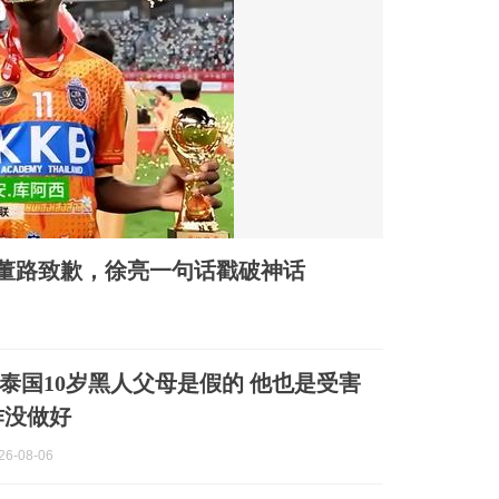
！董路致歉，徐亮一句话戳破神话
泰国10岁黑人父母是假的 他也是受害
作没做好
6-08-06