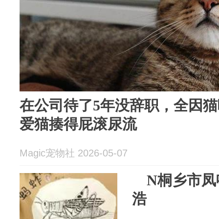
在公司待了5年没辞职，全因
爱猫揍得屁滚尿流
Magic宠物社 2026-05-07
N桐乡市凤鸣
浩