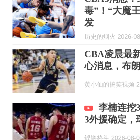
毒”！“大魔
发
历史的烟火 2026-08
CBA凌晨最
心消息，布
黄小仙的搞笑视频 202
李楠连挖
3外援确定，
铿锵格斗 2026-08-0