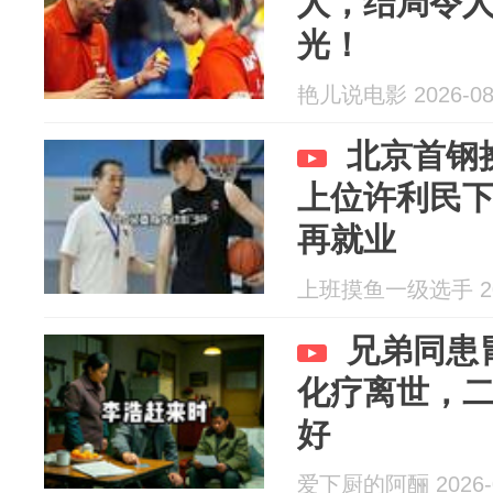
人，结局令
光！
艳儿说电影 2026-08
北京首钢
上位许利民
再就业
上班摸鱼一级选手 202
兄弟同患
化疗离世，
好
爱下厨的阿酾 2026-0