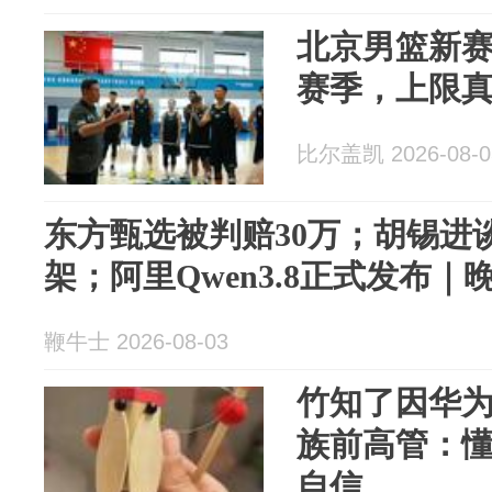
北京男篮新
赛季，上限
比尔盖凯 2026-08-0
东方甄选被判赔30万；胡锡进
架；阿里Qwen3.8正式发布｜
鞭牛士 2026-08-03
竹知了因华
族前高管：
自信