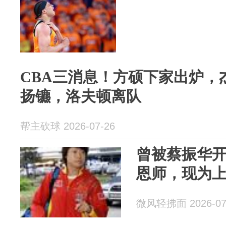
CBA三消息！方硕下家出炉，
扬镳，洛夫顿离队
帮主砍球 2026-07-26
曾被蔡振华开
恩师，现为
微风轻拂面 2026-07