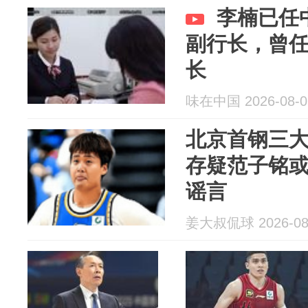
李楠已任
副行长，曾
长
味在中国 2026-08-0
北京首钢三
存疑范子铭
谣言
姜大叔侃球 2026-08