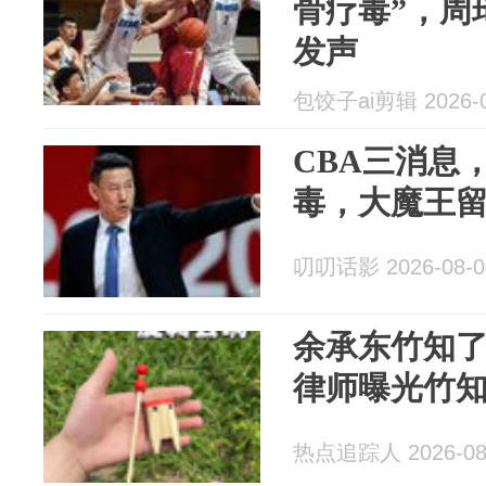
骨疗毒”，周
发声
包饺子ai剪辑 2026-0
CBA三消息
毒，大魔王
叨叨话影 2026-08-0
余承东竹知
律师曝光竹
热点追踪人 2026-08