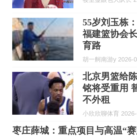
55岁刘玉栋
福建篮协会
育路
胡一舸南游y 2026-0
北京男篮给
铭将受重用 
不外租
小欣欣聊体育 2026-0
枣庄薛城：重点项目与高温“赛