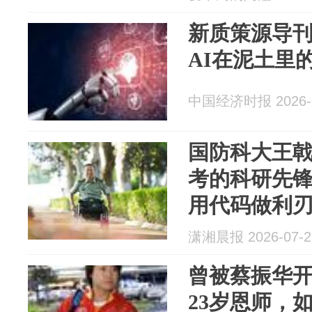
新质策源导
AI在泥土里
中国经济时报 2026-0
国防科大王戟
考的科研先
用代码做利
潇湘晨报 2026-07-2
曾被蔡振华开
23岁恩师，