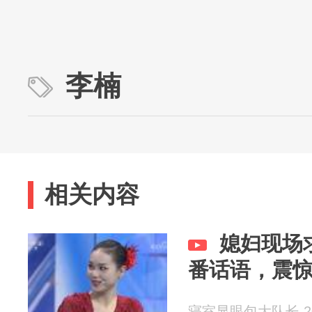
李楠
相关内容
媳妇现场
番话语，震
寝室显眼包大队长 202