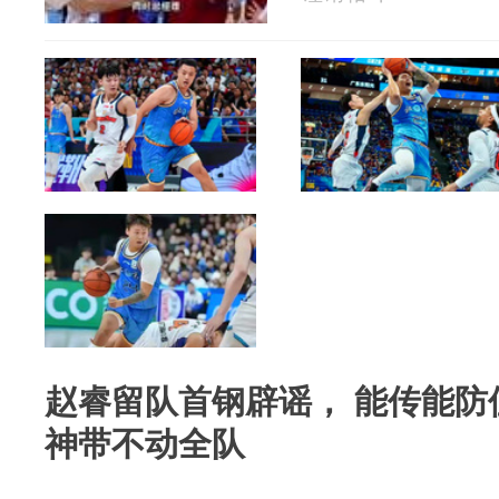
赵睿留队首钢辟谣， 能传能防
神带不动全队