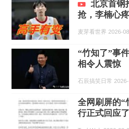
北京首钢
抢，李楠心
麦芽看世界 2026-08
“竹知了”事
相令人震惊
石辰搞笑日常 2026-0
全网刷屏的“
行正式回应