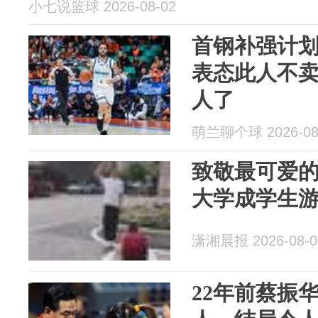
小七说篮球 2026-08-02
首钢补强计
表态此人不
人了
萌兰聊个球 2026-08
致敬最可爱
大学成学生
潇湘晨报 2026-08-0
22年前蔡振