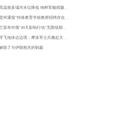
高温致多瑙河水位降低 纳粹军舰残骸重见天日
通报“特殊教育学校教师招聘存在违规行为”：已启动问责程序 副校长被停职
布对俄“40天影响行动”无限续期，7月两国对轰数据均创纪录
休达边境，摩洛哥士兵搬起大石块投向移民引争议，此前一天内数万人从摩洛哥涌入西班牙
解除了与伊朗相关的制裁