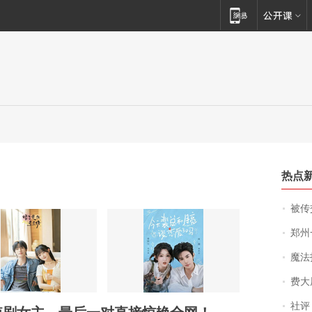
热点
被传交付严重超
郑州一汉堡店
魔法打败魔
费大厨
社评