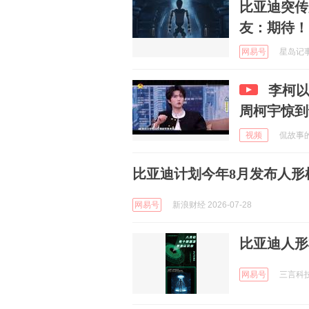
比亚迪突传
友：期待！
网易号
星岛记事 
李柯
周柯宇惊到
视频
侃故事的阿
比亚迪计划今年8月发布人形
网易号
新浪财经 2026-07-28
比亚迪人形
网易号
三言科技 