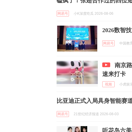
磕疯了！张翅合作过的四位
网易号
小K深度吃瓜 2026-08-06
2026数
网易号
中国教育新
南京
速来打卡
视频
小虎娱乐u
比亚迪正式入局具身智能赛道
网易号
21世纪经济报道 2026-08-03
听花岛六美