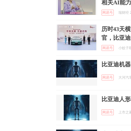
相关AI能
网易号
瑞财经 2
历时43天
官，比亚迪
网易号
小蚊子聊车
比亚迪机器
网易号
大河汽车 
比亚迪人形
网易号
上市之家 