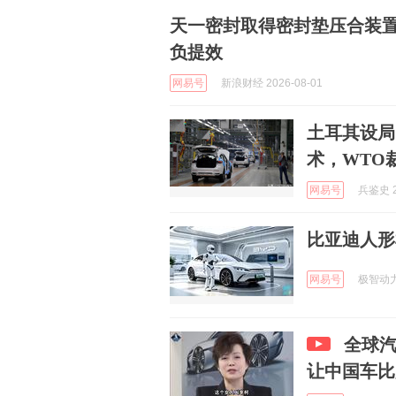
天一密封取得密封垫压合装
负提效
网易号
新浪财经 2026-08-01
土耳其设局
术，WTO
网易号
兵鉴史 2
比亚迪人形
网易号
极智动力 
全球
让中国车比