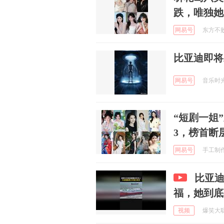
跌，唯独她
网易号
东方不败然
比亚迪即将
网易号
音乐时光的
“短剧一姐
3，榜首断
网易号
手工制作阿
比亚
福，她到底
视频
爆笑大聪明