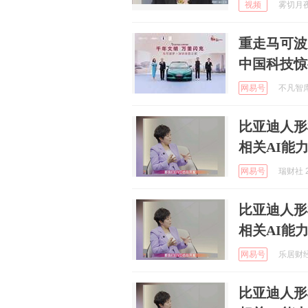
视频
雾切月夜 
重走马可波
中国科技惊
网易号
不凡智库官
比亚迪人形
相关AI能
网易号
瑞财社 2
比亚迪人形
相关AI能
网易号
乐居财经官
比亚迪人形