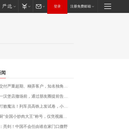
登录
注册免费邮箱
新闻
期、糊弄客户，知名独角兽车企创始人回应：都没证据，将依法采取措施，“本人长期与美国交管局保持沟通，对方表示肯定”
撤场前，通过朋友圈提前告知逐一退费，有顾客仅剩1元也全被退回，分文不少；顾客：言而有信，让人感动
法！列车员高铁上发试卷，小朋友一秒静音，12306回应：列车员个人行为，不是铁路规定
“全国小炒肉大王”称号，仅凭视频评出？中国烹饪协会回应
：亮剑！中国不会任由谁在家门口撒野