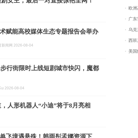
短剧女主，最后一对直接惊艳全网！
欧洲
广东雷州
乌克兰宣
智技术赋能高校媒体生态专题报告会举办
西班牙飞地
闻网 2026-08-04
美国
路步行街限时上线短剧城市快闪，魔都
 2026-08-04
，人形机器人“小迪”将于8月亮相
单飞境遇悬殊！韩雨彤孟娜资源下