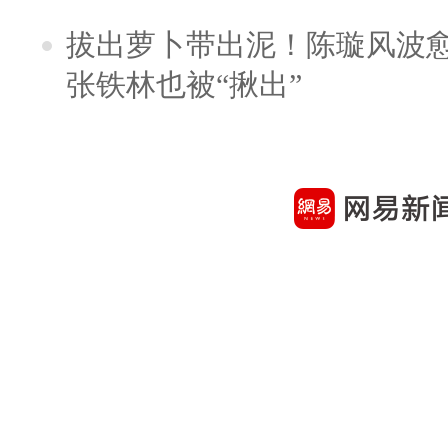
拔出萝卜带出泥！陈璇风波
张铁林也被“揪出”