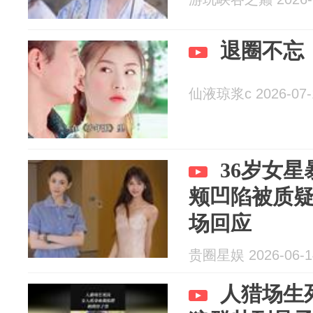
退圈不忘
仙液琼浆c 2026-07-
36岁女
颊凹陷被质
场回应
贵圈星娱 2026-06-1
人猎场生