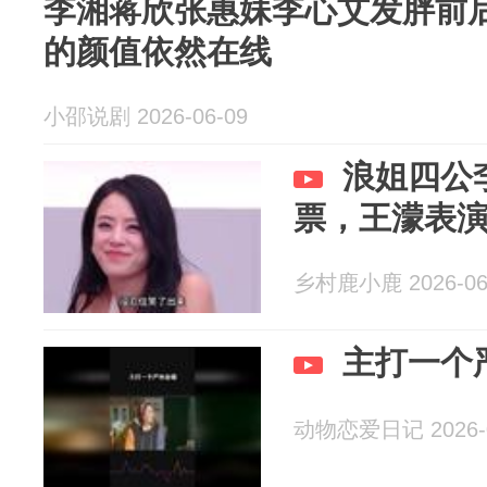
李湘蒋欣张惠妹李心艾发胖前
的颜值依然在线
小邵说剧 2026-06-09
浪姐四公
票，王濛表
乡村鹿小鹿 2026-06
主打一个
动物恋爱日记 2026-0