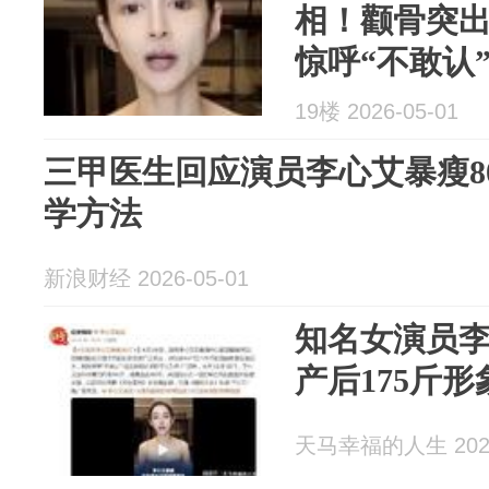
相！颧骨突
惊呼“不敢认
19楼 2026-05-01
三甲医生回应演员李心艾暴瘦8
学方法
新浪财经 2026-05-01
知名女演员李
产后175斤
天马幸福的人生 2026