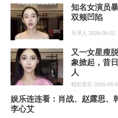
知名女演员暴
双颊凹陷
天津人 2026-05-02
又一女星瘦
象掀起，昔
人
精彩背后 2026-05-0
娱乐连连看：肖战、赵露思、
李心艾