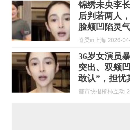
锦绣未央李长
后判若两人
脸颊凹陷灵
脊梁in上海 2026-04
36岁女演员
突出、双颊凹
敢认”，担忧
都市快报橙柿互动 202