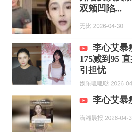
双颊凹陷...
无比 2026-04-30
李心艾暴瘦
175减到95
引担忧
娱乐呱呱哒 2026-04
李心艾暴
潇湘晨报 2026-04-3