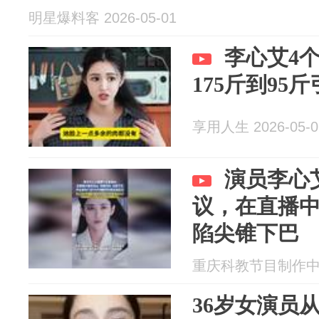
明星爆料客 2026-05-01
李心艾4个
175斤到95
享用人生 2026-05-0
演员李心
议，在直播
陷尖锥下巴
重庆科教节目制作中心 2
36岁女演员从