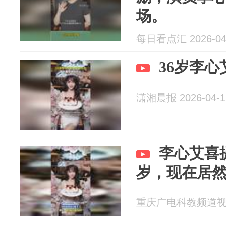
场。
每日看点汇 2026-04
36岁李心
潇湘晨报 2026-04-1
李心艾喜
岁，现在居
重庆广电科教频道视频部