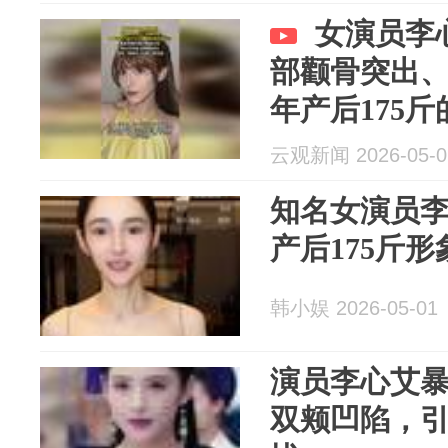
女演员李
部颧骨突出
年产后175
大
云观新闻 2026-05-0
知名女演员李
产后175斤
韩小娱 2026-05-01
演员李心艾暴
双颊凹陷，