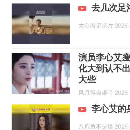
去几次足
大金看记录片 2026-0
演员李心艾
化大到认不
大些
风月得自难寻 2026-0
李心艾的
八爪鱼不是娱 2026-0