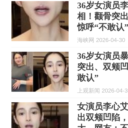
36岁女演员
相！颧骨突
惊呼“不敢认
况；医生提
海峡网 2026-04-30
36岁女演员
突出、双颊凹
敢认”
上观新闻 2026-04-3
女演员李心艾
出双颊凹陷