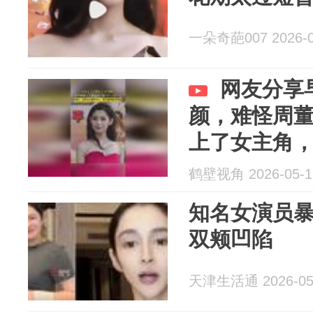
一朵奇葩007 2026-0
网友分享
颜，难怪周董
上了女主角，
天人，想不
鹤壁视角 2026-05-1
知名女演员暴
双颊凹陷
天津生活通 2026-05