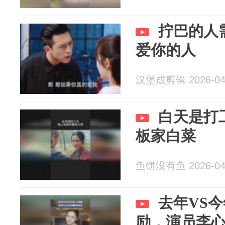
拧巴的人
爱你的人
汉堡成剪辑 2026-04
白天是打
板家白菜
鱼饼没有鱼 2026-04
去年VS
励，演员李