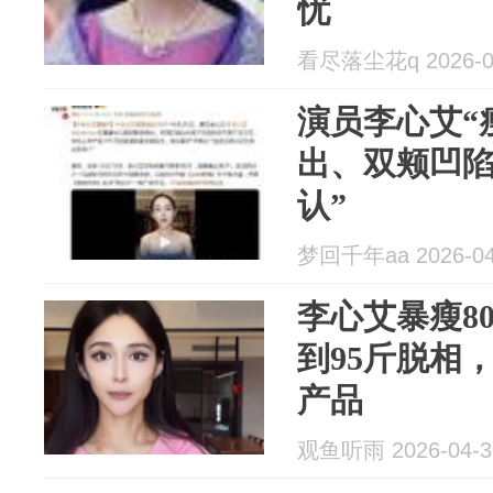
忧
看尽落尘花q 2026-0
演员李心艾“
出、双颊凹陷
认”
梦回千年aa 2026-04
李心艾暴瘦80
到95斤脱相
产品
观鱼听雨 2026-04-3