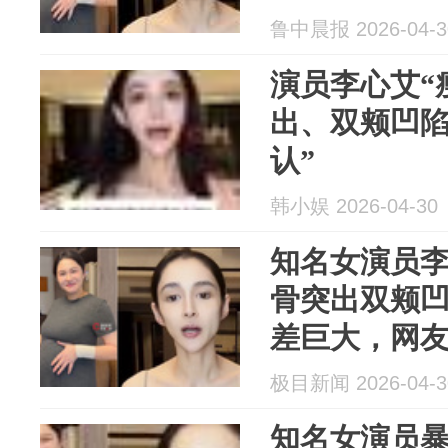
台爱情》女
鲁中晨报 2026-04-3
演员李心艾“
出、双颊凹陷
认”
韩小娱 2026-04-30
知名女演员李
骨突出双颊
差巨大，网
极目新闻 2026-04-3
知名女演员暴