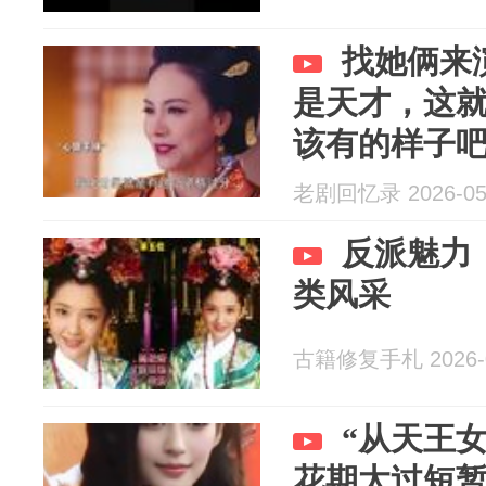
找她俩来
是天才，这
该有的样子吧
##李心艾
老剧回忆录 2026-05
反派魅力
类风采
古籍修复手札 2026-0
“从天王
花期太过短暂