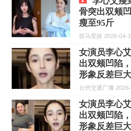
李心艾瘦
骨突出双颊凹
瘦至95斤
抓马星娱 2026-04-3
女演员李心艾
出双颊凹陷，
形象反差巨
台爱情》女
台州交通广播 2026-0
女演员李心艾
出双颊凹陷，
形象反差巨