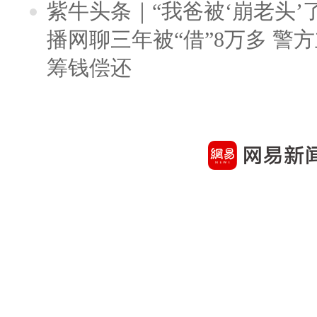
紫牛头条｜“我爸被‘崩老头’
播网聊三年被“借”8万多 警
筹钱偿还