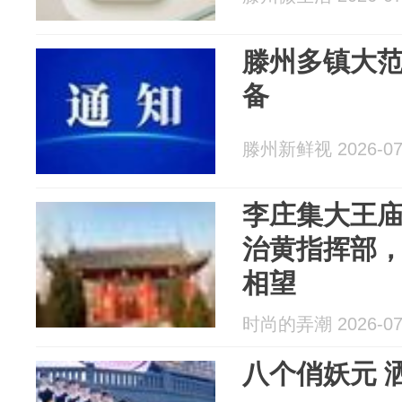
滕州多镇大
备
滕州新鲜视 2026-07
李庄集大王
治黄指挥部
相望
时尚的弄潮 2026-07
八个俏妖元 