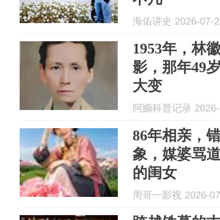
海佑讲史 2026-07-2
1953年，
影，那年49
大变
阿鰤科普记录 2026-0
86年相亲，
象，媒婆骂
的闺女
周哥一影视 2026-07