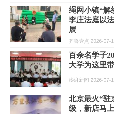
绳网小镇“解
李庄法庭以
展
齐鲁壹点 2026-07-1
百余名学子2
大学为这里
澎湃新闻 2026-07-1
北京最火“驻
级，新店马