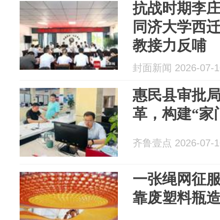
抗战时期李庄
同济大学西迁
教接力反哺
封面新闻 2026-07-1
惠民县审批局
革，构建“家
齐鲁壹点 2026-07-1
一张绳网征
靠废塑料瓶造