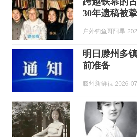
跨越铁幕的
30年遗稿被
户外钓鱼哥阿旱 2026
明日滕州多
前准备
滕州新鲜视 2026-07