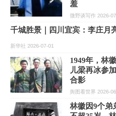
羞
微野谈写作 2026-07
千城胜景｜四川宜宾：李庄月
新华社 2026-07-01
1949年，
儿梁再冰参
合影
舆图看世界 2026-06
林徽因9个弟
不超25岁，