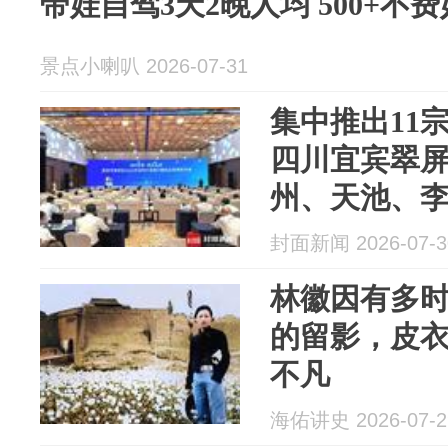
带娃自驾3天2晚人均 500+不
景点小喇叭 2026-07-31
集中推出11宗
四川宜宾翠
州、天池、
封面新闻 2026-07-3
林徽因有多时
的留影，皮
不凡
海佑讲史 2026-07-2