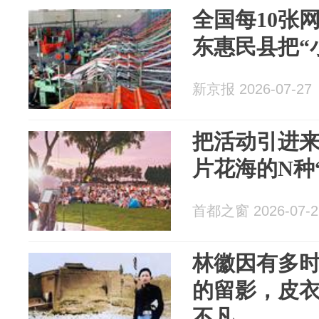
全国每10张
东惠民县把“
新京报 2026-07-27
把活动引进来
片花海的N种
首都之窗 2026-07-2
林徽因有多时
的留影，皮
不凡