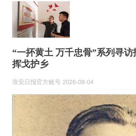
“一抔黄土 万千忠骨”系列寻
挥戈护乡
淮安日报官方账号 2026-08-04