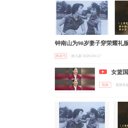
钟南山为90岁妻子穿荣耀礼
网易号
静儿家 2026-04-17
女篮
视频
星探长娱乐