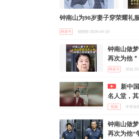
钟南山为90岁妻子穿荣耀礼
网易号
别吵吵 2026-04-16
钟南山做梦
再次为他＂
网易号
叹知 202
新中
名人堂，其
视频
中安在线 
钟南山做梦
再次为他“