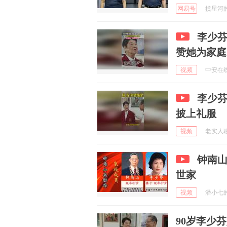
网易号
揽星河的笔
李少
赞她为家庭
视频
中安在线 
李少
披上礼服
视频
老实人聊体
钟南
世家
视频
潘小七的田
90岁李少