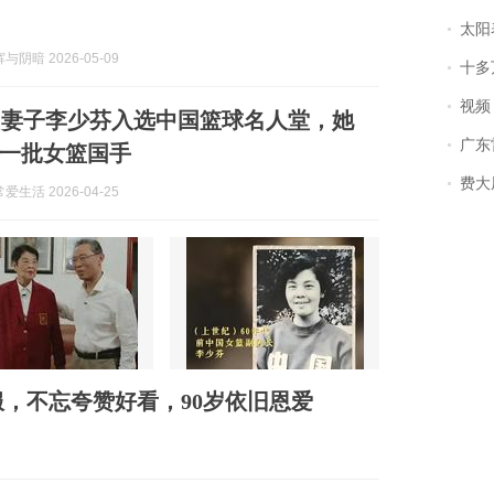
太阳
阴暗 2026-05-09
十多
视频丨
山妻子李少芬入选中国篮球名人堂，她
广东雷州
一批女篮国手
费大厨
生活 2026-04-25
服，不忘夸赞好看，90岁依旧恩爱