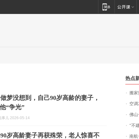
热点
搬家报
做梦没想到，自己90岁高龄的妻子，
空调
他“争光”
佛山一中学
儿 2026-05-14
“不
90岁高龄妻子再获殊荣，老人惊喜不
南航一航班疑向乘