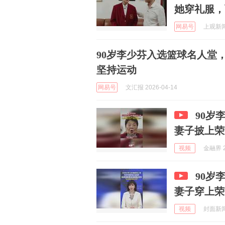
她穿礼服，
网易号
上观新闻 
90岁李少芬入选篮球名人堂
坚持运动
网易号
文汇报 2026-04-14
90岁
妻子披上荣
视频
金融界 2
90岁
妻子穿上荣
视频
封面新闻 