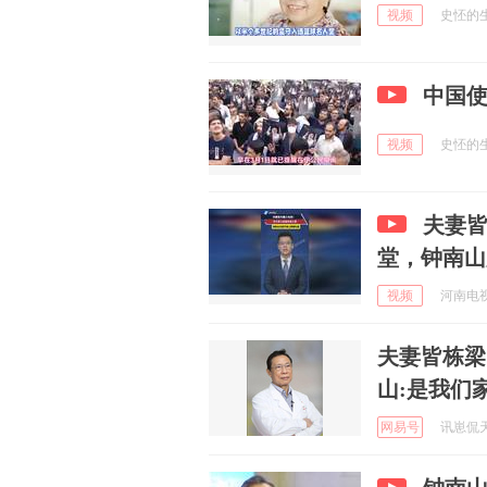
视频
史怌的生活
中国
视频
史怌的生活
夫妻
堂，钟南山
视频
河南电视
夫妻皆栋梁
山:是我们
网易号
讯崽侃天下