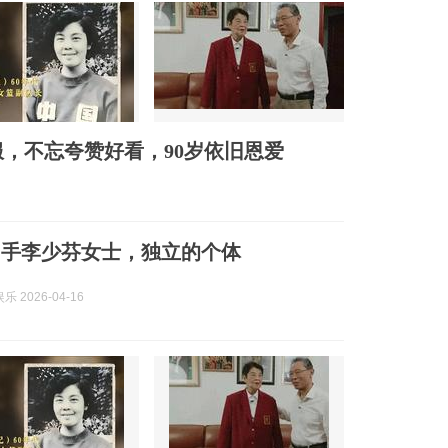
服，不忘夸赞好看，90岁依旧恩爱
国手李少芬女士，独立的个体
 2026-04-16