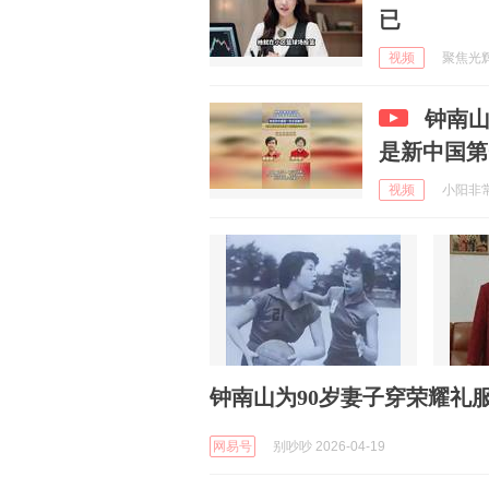
已
视频
聚焦光辉与
钟南
是新中国第
视频
小阳非常爱
钟南山为90岁妻子穿荣耀礼
网易号
别吵吵 2026-04-19