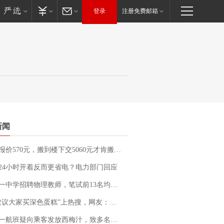
登录
注册免费邮箱
新闻
价570元，搬到楼下交5060元才肯搬上楼！女子傻眼了……
24小时开着反而更省电？电力部门回应
招聘物理教师，笔试前13名均遭淘汰？教育局：已叫停招聘，成立调查组全面核查
建议大家买深色蛋糕”上热搜，网友：天塌了！
客发放西梅汁，致多名乘客在飞行途中排队上厕所！乘客：机上100多人只有2个厕所；客服回应：并非每架飞机都会发放西梅汁