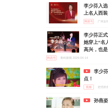
李少芬入选
上名人西装
网易号
广州女性 
李少芬正式
她穿上“名
高兴，也是
网易号
青科新闻 2026-04-14
李少
点！
视频
史怌的生活
孙燕