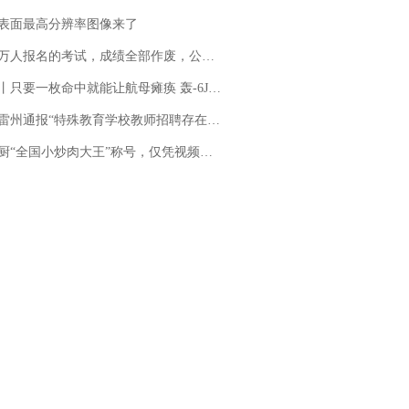
表面最高分辨率图像来了
万人报名的考试，成绩全部作废，公平么？
只要一枚命中就能让航母瘫痪 轰-6J实力有多强？
通报“特殊教育学校教师招聘存在违规行为”：已启动问责程序 副校长被停职
“全国小炒肉大王”称号，仅凭视频评出？中国烹饪协会回应