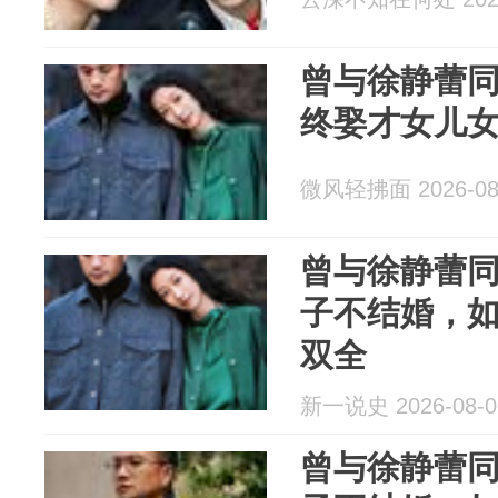
曾与徐静蕾同
终娶才女儿
微风轻拂面 2026-08
曾与徐静蕾同
子不结婚，如
双全
新一说史 2026-08-0
曾与徐静蕾同