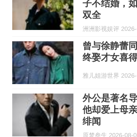
子不结婚，如
双全
洲洲影视娱评 2026-0
曾与徐静蕾同
终娶才女喜
雅儿姐游世界 2026-0
外公是著名
他却爱上母
绯闻
原梦叁生 2026-08-0