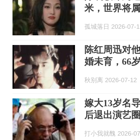
米，世界将
孤城落日 2026-07-1
陈红周迅对
婚未育，66
秋别离 2026-07-12
嫁大13岁名
后退出演艺圈
打小我就醜 2026-07