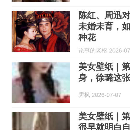
陈红、周迅
未婚未育，如
种花
论事的老枢 2026-07
美女壁纸｜第3
身，徐璐这
霁枫 2026-07-07
美女壁纸｜第3
很早就明白