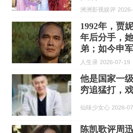
洲洲影视娱评 2026-0
1992年，
年后分手，
弟；如今申
妮一家三口
人生录 2026-07-19
他是国家一
穷追猛打，
仙味少女心 2026-07
陈凯歌评周迅