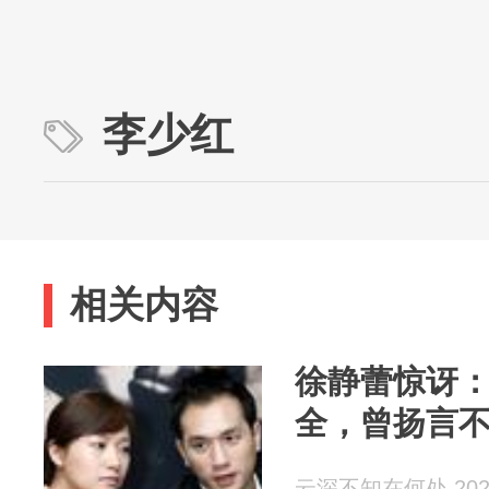
李少红
相关内容
徐静蕾惊讶：
全，曾扬言
云深不知在何处 2026