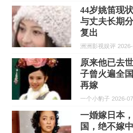
44岁姚笛现
与丈夫长期
复出
洲洲影视娱评 2026-0
原来他已去
子曾火遍全
再嫁
一个小豹子 2026-07
一婚嫁日本
国，绝不嫁