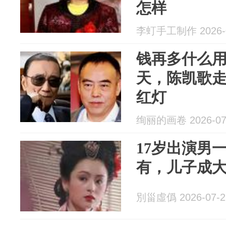
怎样
李虰手工制作 2026-0
钱再多什么
天，陈凯歌
红灯
绚丽的画卷 2026-07
17岁出演男
有，儿子成
別甾虛僞 2026-07-2