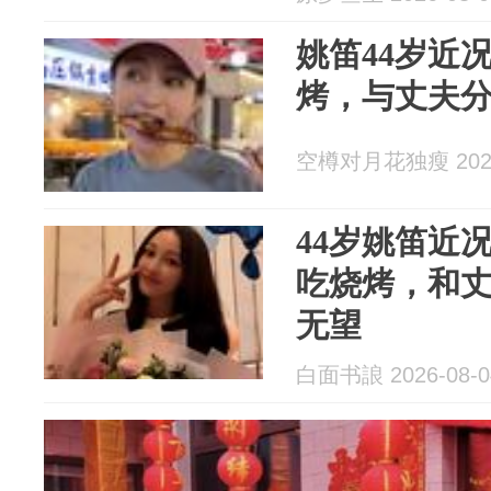
姚笛44岁近
烤，与丈夫
空樽对月花独瘦 2026
44岁姚笛近
吃烧烤，和
无望
白面书誏 2026-08-0