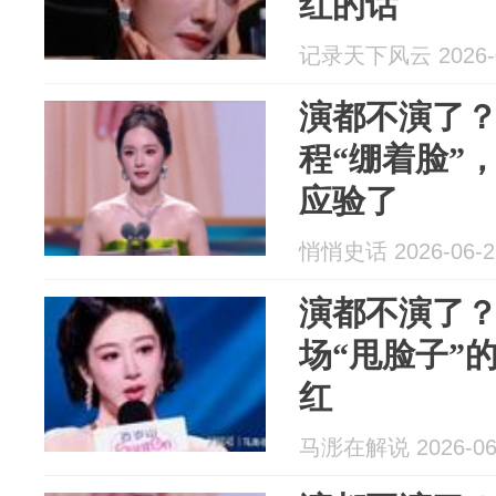
红的话
记录天下风云 2026-0
演都不演了
程“绷着脸”
应验了
悄悄史话 2026-06-2
演都不演了
场“甩脸子”
红
马浵在解说 2026-06