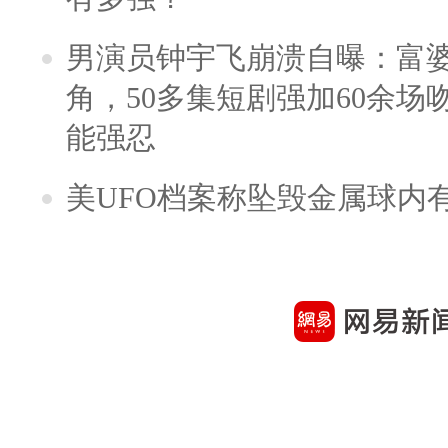
男演员钟宇飞崩溃自曝：富
角，50多集短剧强加60余场吻戏
能强忍
美UFO档案称坠毁金属球内