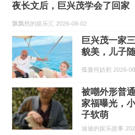
夜长文后，巨兴茂学会了回家
飘飘然的娱乐汇 2026-08-02
巨兴茂一家
貌美，儿子
孤傲何妨初 2026-08
被嘲外形普
家福曝光，小 
子软萌
迪迪的娱乐故事 2026