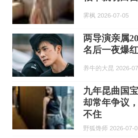
霁枫 2026-07-05
两导演亲属2
名后一夜爆
养牛的大昆 2026-07
九年昆曲国
却常年争议
不住
野狐馋师 2026-07-0