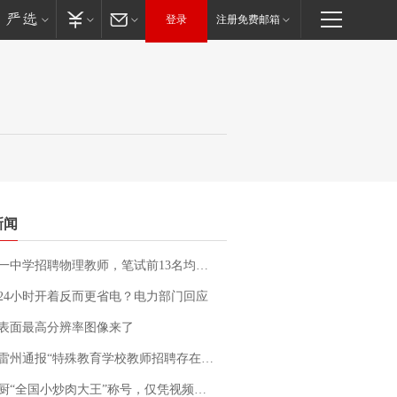
登录
注册免费邮箱
新闻
招聘物理教师，笔试前13名均遭淘汰？教育局：已叫停招聘，成立调查组全面核查
24小时开着反而更省电？电力部门回应
表面最高分辨率图像来了
通报“特殊教育学校教师招聘存在违规行为”：已启动问责程序 副校长被停职
“全国小炒肉大王”称号，仅凭视频评出？中国烹饪协会回应