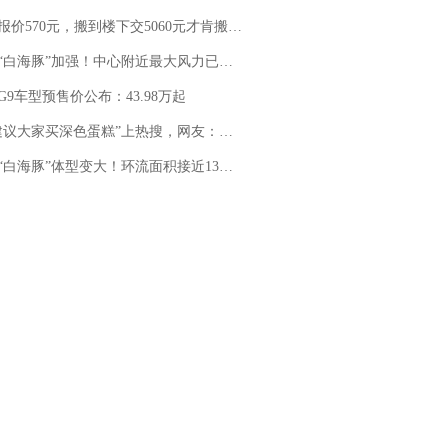
价570元，搬到楼下交5060元才肯搬上楼！女子傻眼了……
白海豚”加强！中心附近最大风力已达15级 最新研判
G9车型预售价公布：43.98万起
建议大家买深色蛋糕”上热搜，网友：天塌了！
白海豚”体型变大！环流面积接近13个浙江那么大