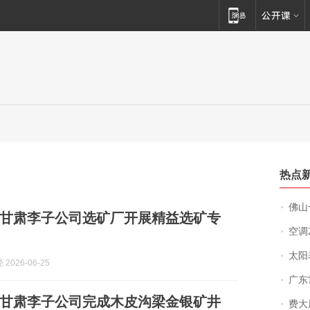
热点
佛山一中学
甘肃李子公司选矿厂开展精益选矿专
空调
太阳
2026-06-25
广东雷州
甘肃李子公司完成木皮沟梁金银矿井
费大厨