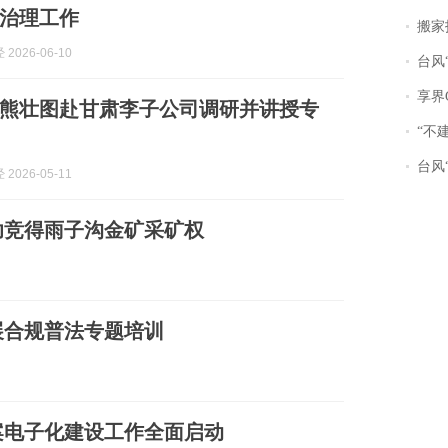
治理工作
搬家报
2026-06-10
台风“
享界
熊壮图赴甘肃李子公司调研并讲授专
“不
台风“
2026-05-11
功竞得雨子沟金矿采矿权
展合规普法专题培训
案电子化建设工作全面启动