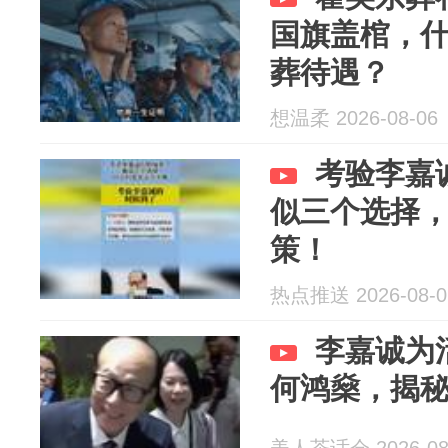
国旗盖棺，
葬待遇？
想温柔 2026-08-06
考验李嘉
似三个选择
策！
热点推送 2026-08-0
李嘉诚为
何鸿燊，揭