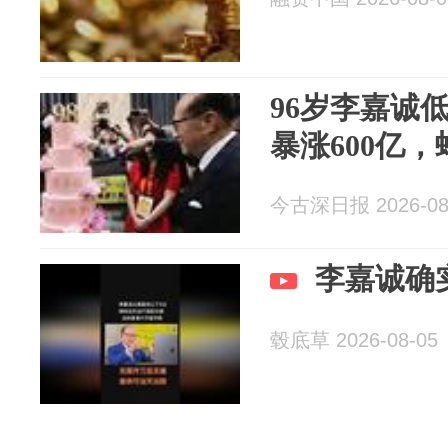
96岁李嘉诚
暴涨600亿
今古深日报 2026-08
李嘉诚确
毂底草 2026-08-05