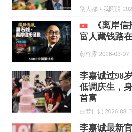
别人都叫我阿腈 2026
《离岸信
富人藏钱路
蔚梓露 2026-08-07
李嘉诚过98
低调庆生，身
首富
白梦日记 2026-08-0
李嘉诚最新