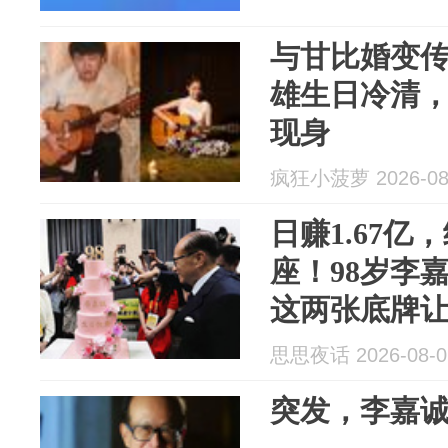
与甘比婚变传
雄生日冷清
现身
疯狂小菠萝 2026-08
日赚1.67
座！98岁李
这两张底牌
思思夜话 2026-08-0
突发，李嘉