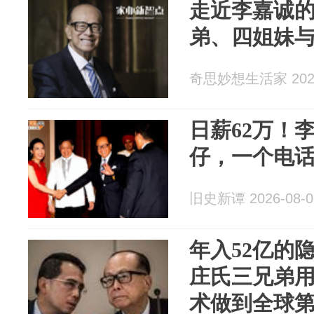
走近李嘉诚
弟、四姐妹与
奇思妙想生活家 2026
日薪62万！
仔，一个电话赚
旧史新谭 2026-08-0
年入52亿的
庄氏三兄弟
术做到全球