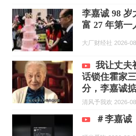
李嘉诚 98 
富 27 年第
大厂财经社 2026-08
我让丈夫
话锁住霍家
分，李嘉诚
圈“定海神针
清风予我欢 2026-08
＃李嘉诚