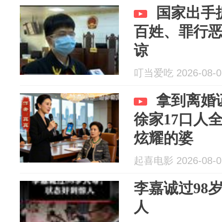
国家出手
百姓、罪行
谅
叮当爱吃 2026-08-0
拿到离婚
徐家17口人
炫耀的婆
起喜电影 2026-08-0
李嘉诚过98
人