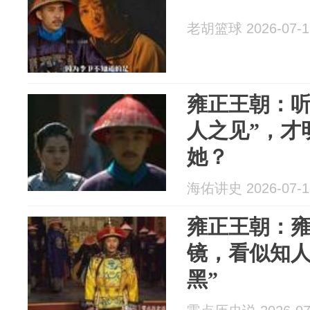
老胡篮球 2026-07-1
雍正王朝：听
人之见”，才
她？
海佑讲史 2026-07-1
雍正王朝：
镜，看似知人
黑”