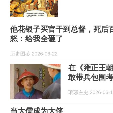
他花银子买官干到总督，死后
怒：给我全砸了
历史图鉴 2026-06-22
在《雍正王
敢带兵包围
琅琊左史 2026-06-1
当大儒成为大侠