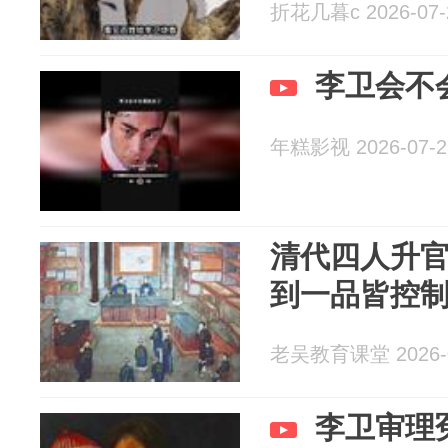
折花几暮c 2026-07-
李卫会不
年糕影视 2026-07-2
清代四人升
到一品皆控
老吴教育课堂 2026-0
李卫审理