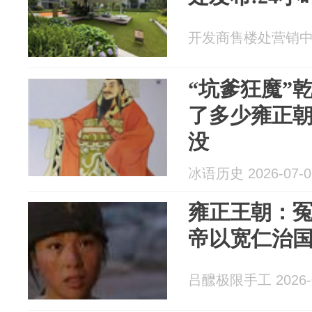
开发商售楼处营销中心 2
“坑爹狂魔”
了多少雍正
没
冰语历史 2026-07-0
雍正王朝：
帝以宽仁治
吕醿极限手工 2026-0