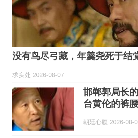
没有鸟尽弓藏，年羹尧死于结
求实处 2026-08-07
邯郸郭局长
台黄伦的裤
朝廷心腹 2026-08-0