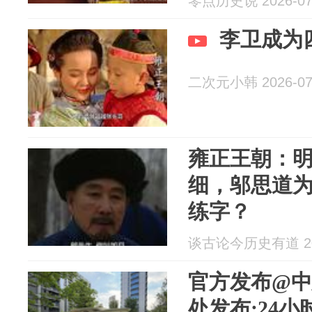
零点历史说 2026-07
李卫成为
二次元小韩 2026-07
雍正王朝：
细，邬思道
练字？
谈古论今历史有道 202
官方发布@
处发布:24小