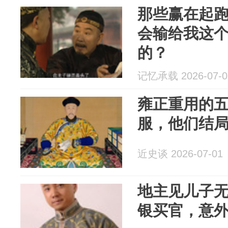
那些赢在起
会输给我这
的？
记忆承载 2026-07-0
雍正重用的
服，他们结
近史谈 2026-07-01
地主见儿子
银买官，意