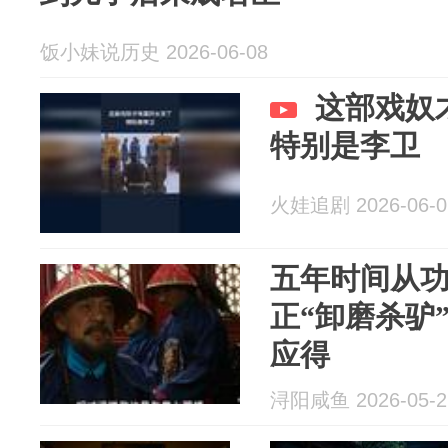
饭小妹说历史 2026-06-08
这部戏奴
特别是李卫
火娃追剧 2026-06-0
五年时间从
正“卸磨杀驴
应得
浔阳咸鱼 2026-05-2