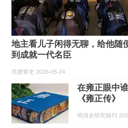
地主看儿子闲得无聊，给他随
到成就一代名臣
浩渺青史 2026-05-24
在雍正眼中谁
《雍正传》
明清史研究辑刊 2026