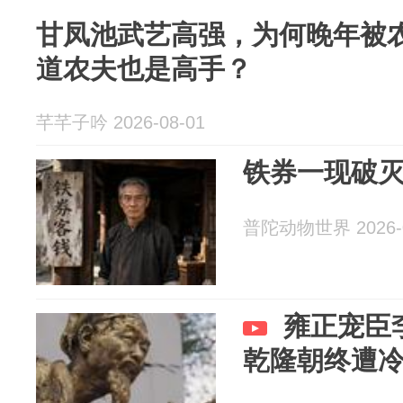
甘凤池武艺高强，为何晚年被
道农夫也是高手？
芊芊子吟 2026-08-01
铁券一现破
普陀动物世界 2026-0
雍正宠臣
乾隆朝终遭