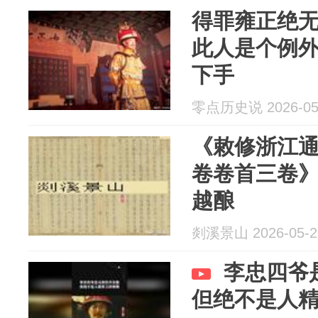
得罪雍正绝
此人是个例
下手
零点历史说 2026-05
《敕修浙江通
卷卷首三卷
越酿
剡溪景山 2026-05-2
李忠四爷
但绝不是人