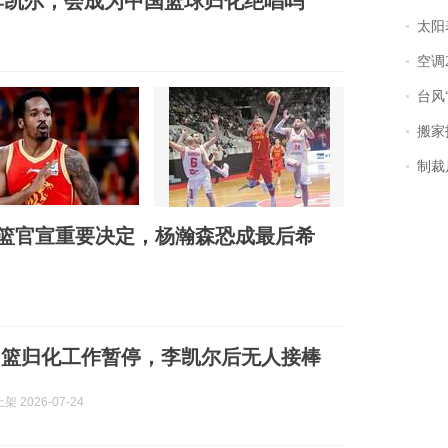
李凯尔，会成为中国篮球归化绝唱吗
太阳
空调
台风“
搬家报
制裁
篮官宣重要决定，杨瀚森恐成最后希
男篮归化工作暂停，李凯尔后无人接棒
 2026-07-24