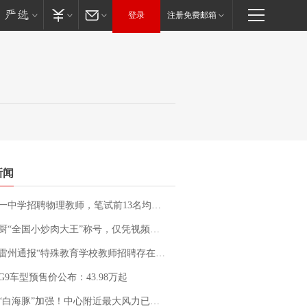
登录
注册免费邮箱
新闻
招聘物理教师，笔试前13名均遭淘汰？教育局：已叫停招聘，成立调查组全面核查
“全国小炒肉大王”称号，仅凭视频评出？中国烹饪协会回应
通报“特殊教育学校教师招聘存在违规行为”：已启动问责程序 副校长被停职
G9车型预售价公布：43.98万起
白海豚”加强！中心附近最大风力已达15级 最新研判