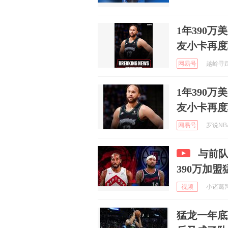
1年390
友小卡再度
网易号
越岭寻踪 
1年390
友小卡再度
网易号
罗说NBA
与前队
390万加盟
视频
小诸葛拜
猛龙一年底