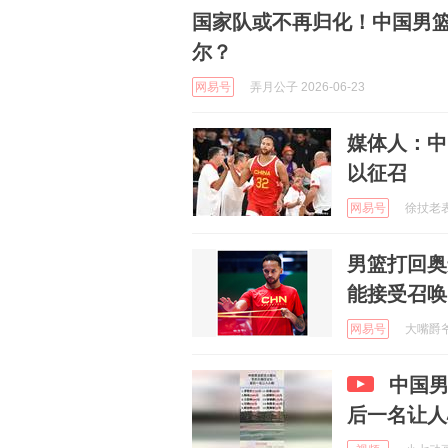
国家队或不再归化！中国男篮
尔？
网易号
弄月公子 2026-06-23
媒体人：中
以征召
网易号
徐扙老表哥
男篮打回奥
能接受召唤
网易号
大嘴爵爷侃
中国
后一名让人