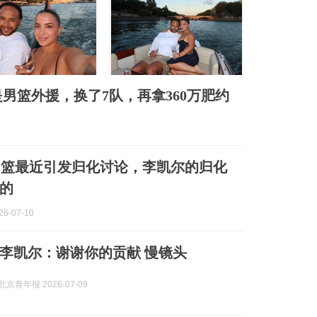
男篮外援，换了7队，再拿360万肥约
男篮最近引发归化讨论，李凯尔的归化
的
6-07-10
李凯尔：谢谢你的贡献 慢镜头
京青年报 2026-07-09