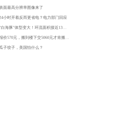
表面最高分辨率图像来了
24小时开着反而更省电？电力部门回应
白海豚”体型变大！环流面积接近13个浙江那么大
价570元，搬到楼下交5060元才肯搬上楼！女子傻眼了……
瓜子饺子，美国怕什么？