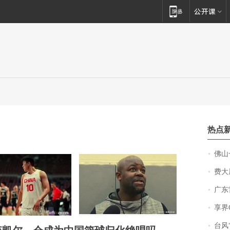
热点
佛山一中学
费大厨
广东雷州
享界
台风“