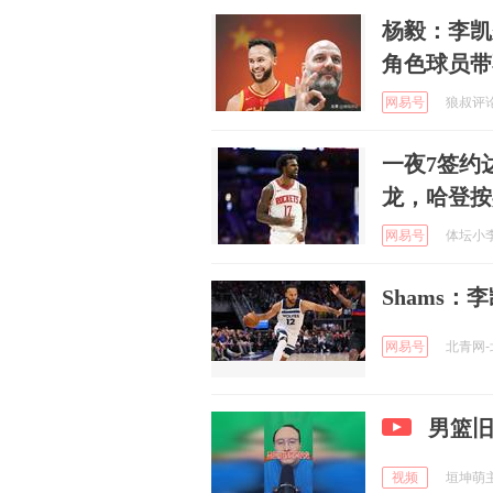
杨毅：李凯
角色球员带
网易号
狼叔评论 
一夜7签约
龙，哈登按
网易号
体坛小李 
Shams
网易号
北青网-北
男篮旧
视频
垣坤萌主 