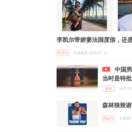
李凯尔带娇妻法国度假，还是
网易号
大西体育 2026-07-10
中国
当时是特批
视频
次芦 202
森林狼致谢
网易号
北青网-北