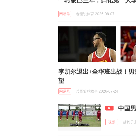
一转眼已三年，归化第一人
网易号
老秦说体育 2026-08-07
李凯尔退出+全华班出战！男
望
网易号
兵哥篮球故事 2026-07-24
中国
视频
赶鸭子上架