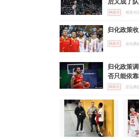
后又成了队
网易号
稻谷与小麦
归化政策收
网易号
足坛典故 
归化政策调
否只能依靠
网易号
足坛典故 