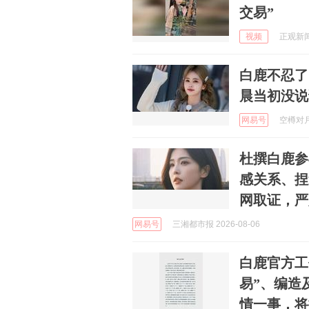
交易”
视频
正观新闻 
白鹿不忍了
晨当初没说
网易号
空樽对月花
杜撰白鹿参
感关系、捏
网取证，严
网易号
三湘都市报 2026-08-06
白鹿官方工
易”、编造
情一事，将