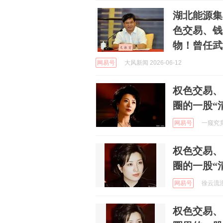
湖北能源集
色交易、钱
物！曾任武
网易号
大风新闻 2026-06-12
权色交易、
圈的一股“
网易号
一窥究竟 
权色交易、
圈的一股“
网易号
徐云流浪中
权色交易、