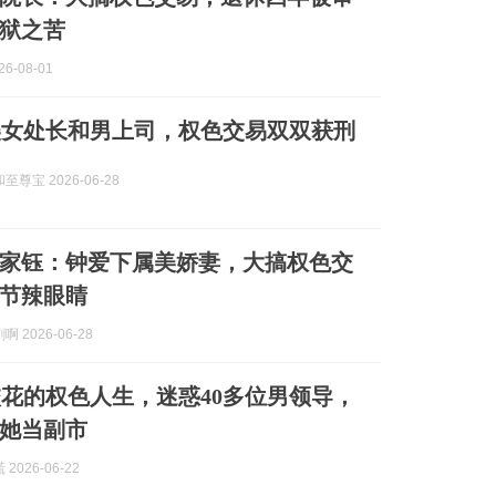
狱之苦
6-08-01
美女处长和男上司，权色交易双双获刑
尊宝 2026-06-28
家钰：钟爱下属美娇妻，大搞权色交
节辣眼睛
 2026-06-28
花的权色人生，迷惑40多位男领导，
她当副市
2026-06-22