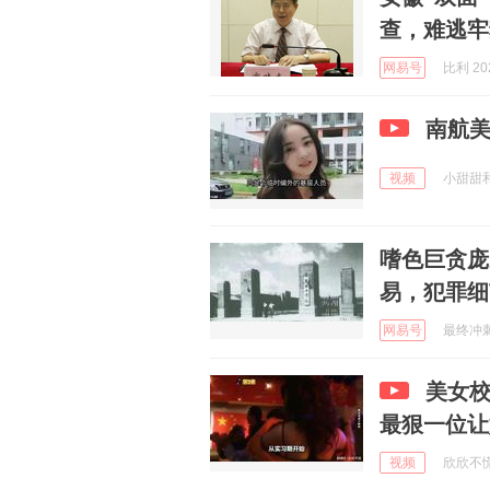
查，难逃牢
网易号
比利 202
南航
视频
小甜甜和至
嗜色巨贪庞
易，犯罪细
网易号
最终冲刺啊
美女校
最狠一位让
视频
欣欣不慌 