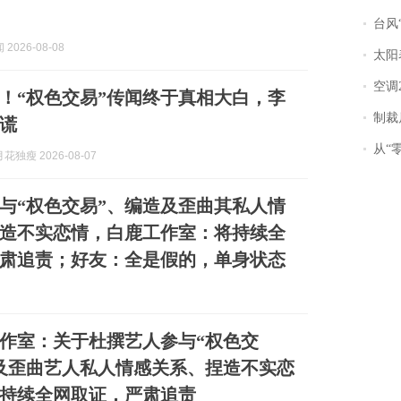
台风“
2026-08-08
太阳
空调
！“权色交易”传闻终于真相大白，李
制裁
谎
从“零风
独瘦 2026-08-07
与“权色交易”、编造及歪曲其私人情
造不实恋情，白鹿工作室：将持续全
肃追责；好友：全是假的，单身状态
作室：关于杜撰艺人参与“权色交
及歪曲艺人私人情感关系、捏造不实恋
持续全网取证，严肃追责