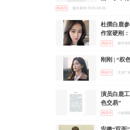
网易号
极目新闻 2026-08-06
杜撰白鹿参
作室硬刚：
网易号
都市快报橙
刚刚 | “
网易号
天津广播 
演员白鹿工
色交易”
网易号
小娱啵啵 
安徽“双面