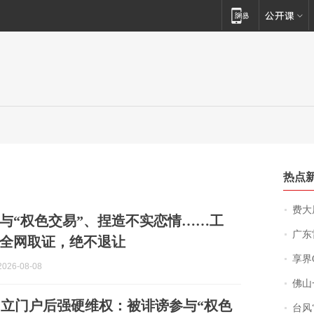
热点
费大厨
与“权色交易”、捏造不实恋情……工
广东雷州
全网取证，绝不退让
享界
026-08-08
佛山一中学
立门户后强硬维权：被诽谤参与“权色
台风“