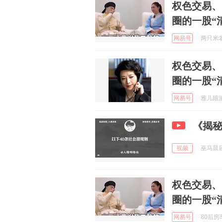
权色交易、
圈的一股“
网易号
两只米老鼠
权色交易、
圈的一股“
网易号
雅儿姐游世
《揭
视频
巫马晨辰z
权色交易、
圈的一股“
网易号
80后房车