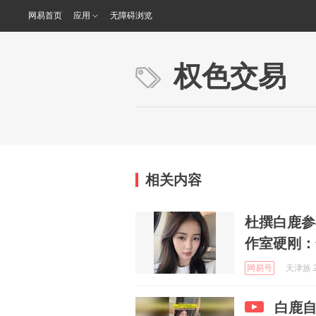
网易首页
应用
无障碍浏览
权色交易
相关内容
杜撰白鹿参
作室硬刚：
网易号
天津族 2
白鹿自