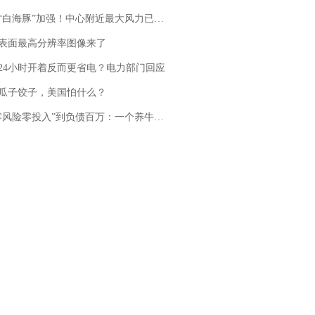
白海豚”加强！中心附近最大风力已达15级 最新研判
表面最高分辨率图像来了
24小时开着反而更省电？电力部门回应
瓜子饺子，美国怕什么？
险零投入”到负债百万：一个养牛项目崩盘后，谁该为农户的贷款买单丨红星调查