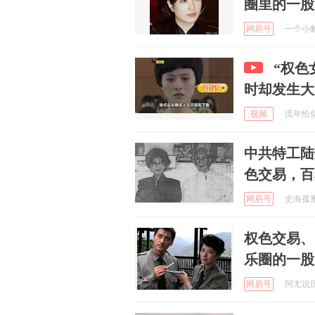
圈里的一股
网易号
一个小豹子
“权色
时却发生大
视频
流年恰似繁
中共特工陆
色交易，百
网易号
史海孤雁 
权色交易、
乐圈的一股
网易号
阿尢说历史