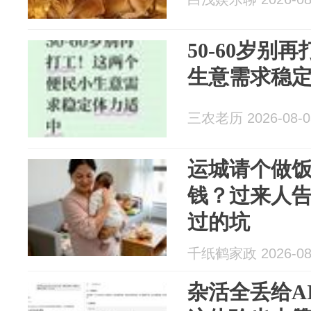
50-60岁别
生意需求稳
三农老历 2026-08-0
运城请个做
钱？过来人
过的坑
千纸鹤家政 2026-08
杂活全丢给AI