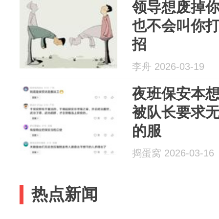
领导想废掉
也不会叫你
招
李舟 2026-03-19
夜班保安本
被队长要求
的服
捣蛋窝 2026-03-16
热点新闻