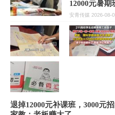
12000元暑
方“带孩子”
安青传媒 2026-08-0
退掉12000元补课班，3000元
家教：老板赚大了