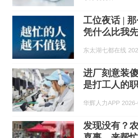
工位夜话 |
凭什么比我
东太湖七都在线 2026
进厂刻意装
是打工人的
华辉人力APP 2026-0
发现没有？
喜事，来帮