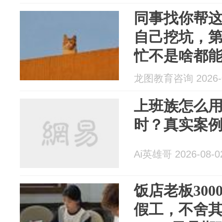
同事找你帮这
自己挖坑，
忙不是啥都
了，最后坑
龙图教育咨询 2026-0
上班族怎么用
时？真实案
Ai英雄哥 2026-08-0
饭店老板300
假工，不舍