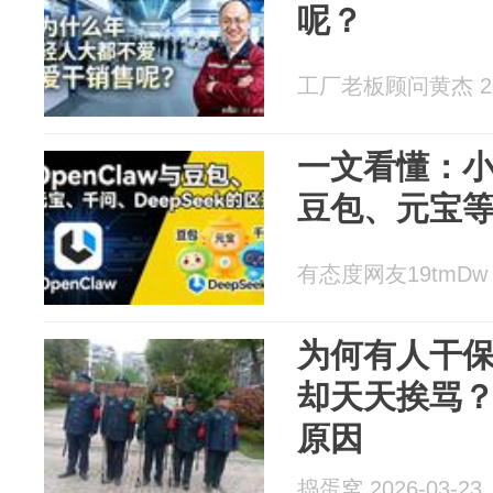
呢？
工厂老板顾问黄杰 202
一文看懂：小龙
豆包、元宝
有态度网友19tmDw 2
为何有人干
却天天挨骂
原因
捣蛋窝 2026-03-23