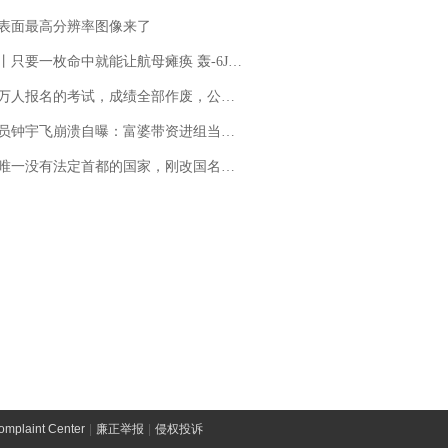
表面最高分辨率图像来了
只要一枚命中就能让航母瘫痪 轰-6J实力有多强？
万人报名的考试，成绩全部作废，公平么？
崩溃自曝：富婆带资进组当女主角，50多集短剧强加60余场吻戏......不敢得罪只能强忍
法定首都的国家，刚改国名，总统就邀请中国大使骑行绕了几乎整个国境线一圈，还曾两次到中国寻根
laint Center
|
廉正举报
|
侵权投诉