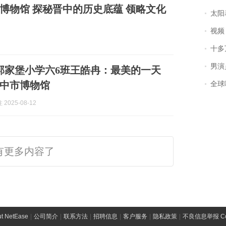
博物馆 探秘晋中的历史底蕴 领略文化
太阳
视频丨
十多
男演员钟宇飞
郭家堡小学六6班王皓冉：最美的一天
中市博物馆
全球唯一没有
2025-08-12
有更多内容了
t NetEase
|
公司简介
|
联系方法
|
招聘信息
|
客户服务
|
隐私政策
|
不良信息举报 Comp