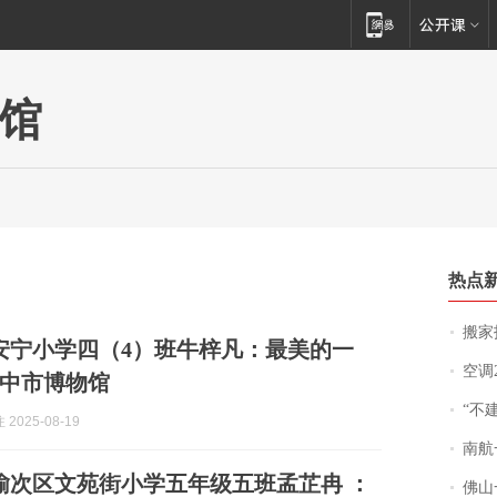
馆
热点
搬家报
安宁小学四（4）班牛梓凡：最美的一
空调
中市博物馆
“不
2025-08-19
南航一航班疑向乘
榆次区文苑街小学五年级五班孟芷冉 ：
佛山一中学