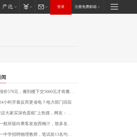
登录
注册免费邮箱
新闻
价570元，搬到楼下交5060元才肯搬上楼！女子傻眼了……
24小时开着反而更省电？电力部门回应
建议大家买深色蛋糕”上热搜，网友：天塌了！
客发放西梅汁，致多名乘客在飞行途中排队上厕所！乘客：机上100多人只有2个厕所；客服回应：并非每架飞机都会发放西梅汁
招聘物理教师，笔试前13名均遭淘汰？教育局：已叫停招聘，成立调查组全面核查