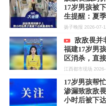
17岁男孩被
生提醒：夏
消，切勿直
扬子晚报 2026-07-1
敌敌畏并
福建17岁男
区消杀，直
江西都市现场 2026-0
17岁男孩帮
渗漏致敌敌
小时后被下