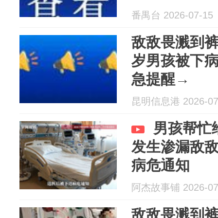
生：敌敌畏
番禺台 2026-07-15
有喝下去才
敌敌畏溅到裤
岁男孩被下
急提醒→
昆明信息港 2026-07
男孩帮忙
发生渗漏敌
病危通知
阿杰故事铺 2026-07
敌敌畏溅到