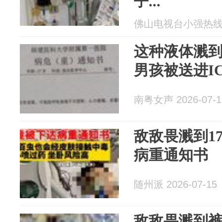
子...
佛山电视台小强热线 20
这种液体溅到
男孩被送进ICU.
南粤女声 2026-07-1
敌敌畏溅到1
病重通知书
随州派 2026-07-15
敌敌畏溅到裤