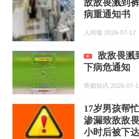
敌敌畏溅到裤
病重通知书
人间颂 2026-07-17
敌敌畏溅
下病危通知
商都知讯 2026-07-1
17岁男孩帮
渗漏致敌敌
小时后被下