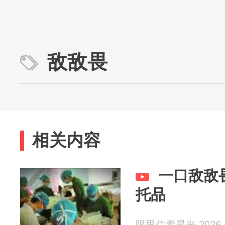
敌敌畏
相关内容
一口敌敌畏
托品
眼里住着星光 2026-0