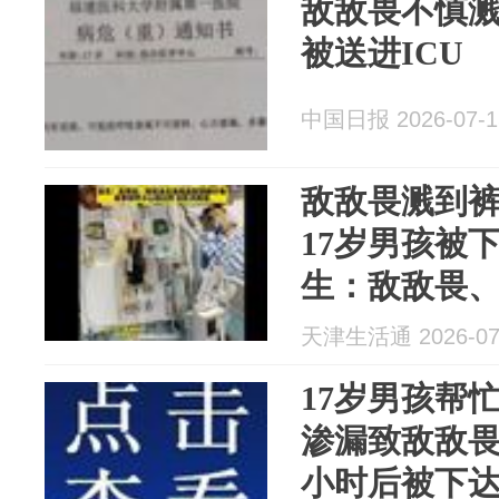
敌敌畏不慎溅
被送进ICU
中国日报 2026-07-1
敌敌畏溅到
17岁男孩被
生：敌敌畏
等，绝非只
天津生活通 2026-07
17岁男孩帮
渗漏致敌敌
小时后被下