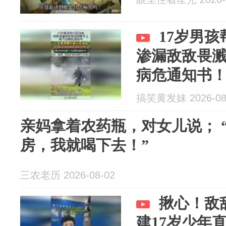
17岁男
渗漏敌敌畏
病危通知书
搞笑黄发妹 2026-08
亲妈拿着农药瓶，对女儿说； 
房，我就喝下去！”
三农老历 2026-08-02
揪心！敌
建17岁少年