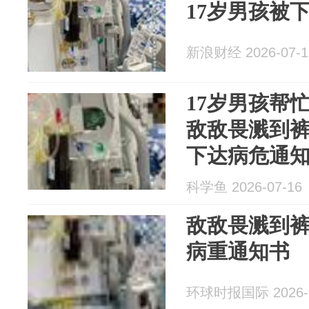
17岁男孩被
新浪财经 2026-07-1
17岁男孩帮
敌敌畏溅到
下达病危通
科学鱼 2026-07-16
敌敌畏溅到裤
病重通知书
环球时报国际 2026-0