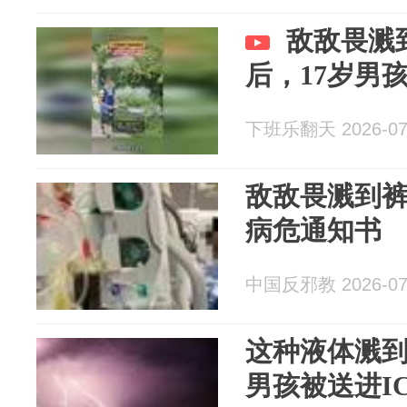
敌敌畏溅
后，17岁男
下班乐翻天 2026-07
敌敌畏溅到裤
病危通知书
中国反邪教 2026-07
这种液体溅到
男孩被送进ICU.