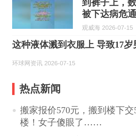
到裤子上，数
被下达病危
报）
观威海 2026-07-15
这种液体溅到衣服上 导致17岁
环球网资讯 2026-07-15
热点新闻
搬家报价570元，搬到楼下交5
楼！女子傻眼了……