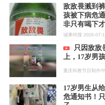
敌敌畏溅到裤
孩被下病危
非只有喝下
城事特搜 2026-07-1
只因敌敌
上，17岁男
重庆科教节目制作中心 2
17岁男生从
危通知书！