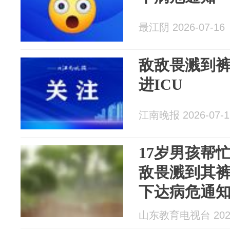
最江阴 2026-07-16
敌敌畏溅到裤
进ICU
江南晚报 2026-07-1
17岁男孩帮
敌畏溅到其
下达病危通
山东教育电视台 2026