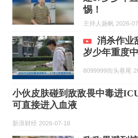
惕！
主持人扬帆 2026-07
消杀作业敌
岁少年重度
8099999街头巷尾 20
小伙皮肤碰到敌敌畏中毒进IC
可直接进入血液
新浪财经 2026-07-18