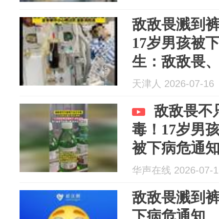
敌敌畏溅到
17岁男孩被
生：敌敌畏
等，绝非只
天津人 2026-07-16
敌敌畏不
毒！17岁男
被下病危通
华声在线 2026-07-1
敌敌畏溅到裤
下病危通知