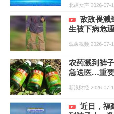
生：敌敌畏
北疆女声 2026-07-1
有喝下去才
敌敌畏溅
生被下病危
观象视频 2026-07-1
农药溅到裤子
急送医…重
新浪财经 2026-07-1
近日，福