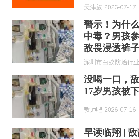
人注意！医
天津族 2026-07-17
警示！为什
中毒？男孩
敌畏浸透裤
深圳市白蚁防治行业协会
没喝一口，
17岁男孩被
教师吧 2026-07-16
早读临翔 |