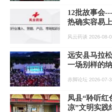
12批故事会-
热确实容易
风云药谈 2026-08-0
远安县马拉
一场别样的
赤脚论坛 2026-07-3
凤县“聆听红
凉”文明实践