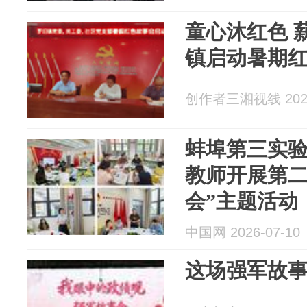
童心沐红色 
镇启动暑期
创作者三湘视线 2026
蚌埠第三实
教师开展第二
会”主题活动
中国网 2026-07-10
这场强军故事