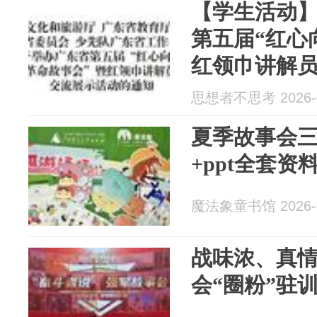
【学生活动
第五届“红心
红领巾讲解
始！9月30
思想者不思考 2026-0
夏季故事会三
+ppt全套
魔法象童书馆 2026-0
战味浓、真
会“圈粉”驻