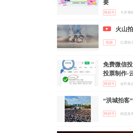
要
网易号
卡罗弗喷涂
火山
视频
亿通电子游
免费微信投
投票制作-
网易号
金旺食品 
“洪城拍客
网易号
南昌发布 