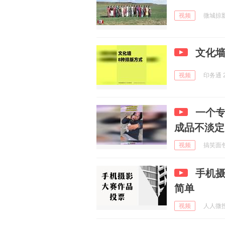
视频
微城掠影 
文化墙
视频
印务通 2
一个
成品不淡定
视频
搞笑面包狗
手机
简单
视频
人人微投票