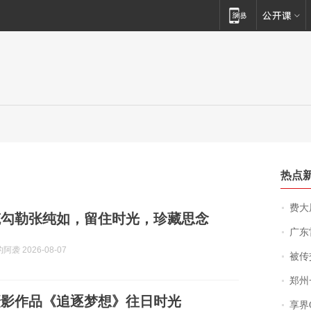
热点
费大厨
笔勾勒张纯如，留住时光，珍藏思念
广东雷州
袭 2026-08-07
被传交付严重超
郑州一汉堡店
影作品《追逐梦想‌》往日时光
享界