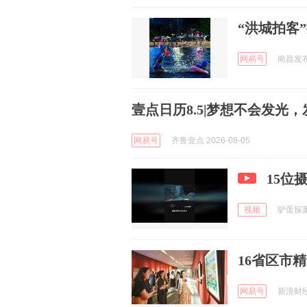
“洪城拍客
网易号
南昌发布 
壹点日历8.5|梦想不会发光
网易号
齐鲁壹点 2026-08-05
15位
视频
驴蛋探案 
16省区市
网易号
新浪财经 