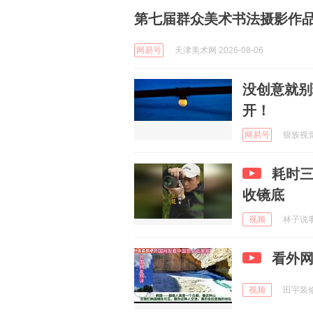
第七届群众美术书法摄影作
网易号
天津美术网 2026-08-06
没创意就别
开！
网易号
狼族视觉 
耗时
收镜底
视频
林子说事 
看外
视频
田宇装修 