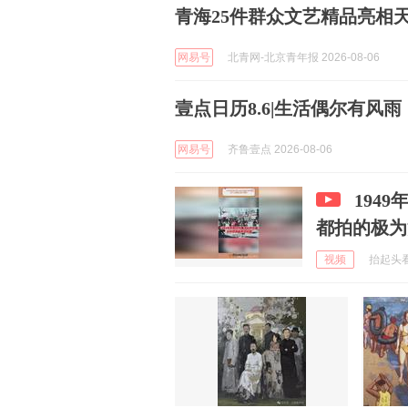
青海25件群众文艺精品亮相
网易号
北青网-北京青年报 2026-08-06
壹点日历8.6|生活偶尔有风
网易号
齐鲁壹点 2026-08-06
194
都拍的极为
视频
抬起头看黑