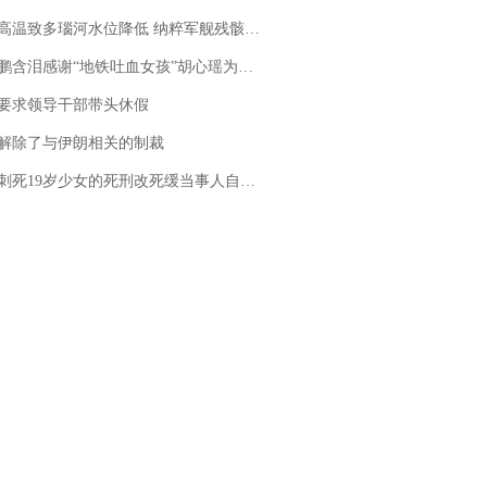
高温致多瑙河水位降低 纳粹军舰残骸重见天日
地铁吐血女孩”胡心瑶为嫣然天使捐99999元：这份捐赠太沉重，尊重其捐赠意愿，个人向胡心瑶和她的病友之家各捐赠99999元
要求领导干部带头休假
解除了与伊朗相关的制裁
19岁少女的死刑改死缓当事人自述：出狱11年间始终刻意躲避被害人家属