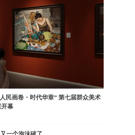
“人民画卷・时代华章” 第七届群众美术
重开幕
，又一个泡沫破了