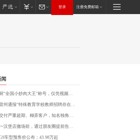
登录
注册免费邮箱
新闻
“全国小炒肉大王”称号，仅凭视频评出？中国烹饪协会回应
通报“特殊教育学校教师招聘存在违规行为”：已启动问责程序 副校长被停职
期、糊弄客户，知名独角兽车企创始人回应：都没证据，将依法采取措施，“本人长期与美国交管局保持沟通，对方表示肯定”
撤场前，通过朋友圈提前告知逐一退费，有顾客仅剩1元也全被退回，分文不少；顾客：言而有信，让人感动
G9车型预售价公布：43.98万起