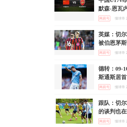
中国U17
默森-恩瓦
网易号
懂球帝 2
英媒：切尔
被伯恩茅斯
网易号
懂球帝 2
德转：09
斯通斯居首
网易号
懂球帝 2
跟队：切尔
的谈判也在
网易号
懂球帝 2