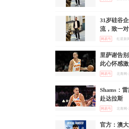
31岁硅谷
流，致一对
网易号
红星新闻 
里萨谢告别
此心怀感激
网易号
北青网-北
Shams
赴达拉斯
网易号
北青网-北
官方：澳大