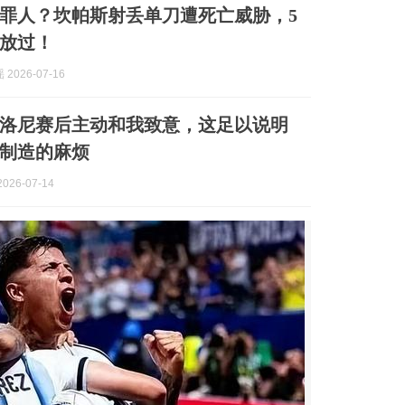
罪人？坎帕斯射丢单刀遭死亡威胁，5
放过！
2026-07-16
洛尼赛后主动和我致意，这足以说明
制造的麻烦
026-07-14