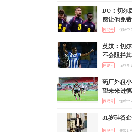
DO：切尔
愿让他免费
网易号
懂球帝 2
英媒：切尔
不会阻拦其
网易号
懂球帝 2
药厂外租小
望未来进德
网易号
懂球帝 2
31岁硅谷
网易号
新浪财经 