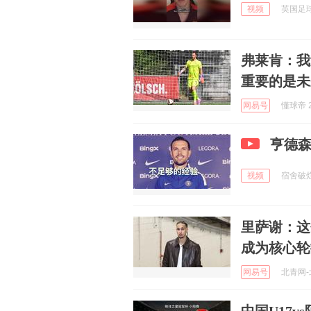
视频
英国足球哥
弗莱肯：我
重要的是未
网易号
懂球帝 2
亨德
视频
宿舍破烂合
里萨谢：这
成为核心轮
网易号
北青网-北