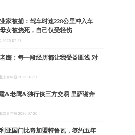
企业家被捕：驾车时速228公里冲入车
母女被烧死，自己仅受轻伤
2026-07-23
老鹰：每一段经历都让我受益匪浅 对
京青年报 2026-07-21
：雷霆&老鹰&独行侠三方交易 里萨谢奔
京青年报 2026-07-20
利亚国门比奇加盟特鲁瓦，签约五年