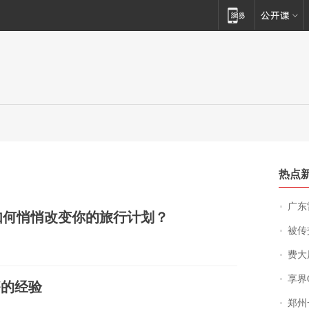
热点
广东雷州
体如何悄悄改变你的旅行计划？
被传交付严重超
费大厨
享界
够的经验
郑州一汉堡店