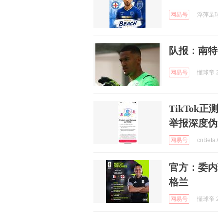
网易号
浮萍足球 
队报：南特
网易号
懂球帝 2
TikTok
举报深度伪
网易号
cnBeta
官方：委内
格兰
网易号
懂球帝 2