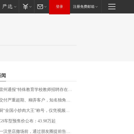
登录
注册免费邮箱
新闻
通报“特殊教育学校教师招聘存在违规行为”：已启动问责程序 副校长被停职
期、糊弄客户，知名独角兽车企创始人回应：都没证据，将依法采取措施，“本人长期与美国交管局保持沟通，对方表示肯定”
“全国小炒肉大王”称号，仅凭视频评出？中国烹饪协会回应
G9车型预售价公布：43.98万起
撤场前，通过朋友圈提前告知逐一退费，有顾客仅剩1元也全被退回，分文不少；顾客：言而有信，让人感动