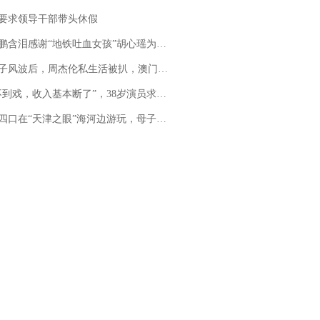
要求领导干部带头休假
地铁吐血女孩”胡心瑶为嫣然天使捐99999元：这份捐赠太沉重，尊重其捐赠意愿，个人向胡心瑶和她的病友之家各捐赠99999元
风波后，周杰伦私生活被扒，澳门输10亿传闻早已经水落石出
，收入基本断了”，38岁演员求职景区NPC：工作量断崖式下跌，留给我试错的时间不多了
四口在“天津之眼”海河边游玩，母子俩不幸溺亡