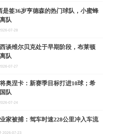
西是签36岁亨德森的热门球队，小蜜蜂
离队
026-07-28
西谈维尔贝克处于早期阶段，布莱顿
离队
026-07-27
将奥涅卡：新赛季目标打进10球；希
国队
026-07-24
企业家被捕：驾车时速228公里冲入车流
2026-07-23