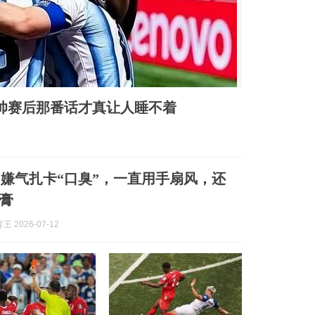
主帅赛后那番话才真让人睡不着
嫌气扎卡“口臭”，一直用手扇风，还
膏
 2026-07-12