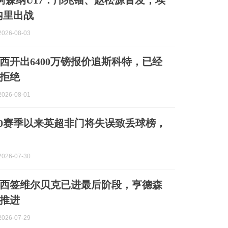
vs阿森纳U17：邝兆镭、赵松源首发，埃
内里出战
026-08-03
西开出6400万镑报价追斯科特，已经
拒绝
026-08-01
-10赛季以来英超非门将失误致丢球榜，
026-07-30
西签维尔贝克已进最后阶段，亨德森
推进
026-07-29