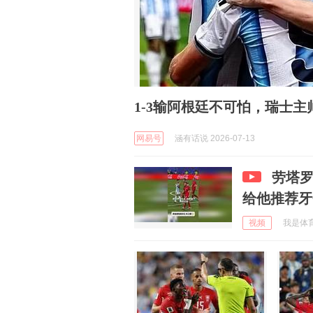
1-3输阿根廷不可怕，瑞士
网易号
涵有话说 2026-07-13
劳塔罗
给他推荐牙
视频
我是体育王