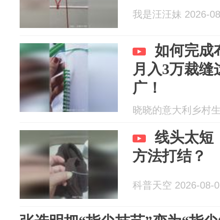
我是汪汪妹 2026-08
如何完成
月入3万裁缝
广！
晓晓的意大利乡村生活 2
线头太短
方法打结？
科普天空 2026-08-0