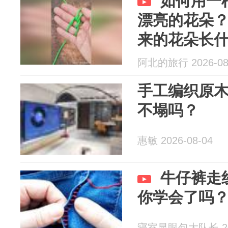
如何用一
漂亮的花朵
来的花朵长
阿北的旅行 2026-08
手工编织原
不塌吗？
惠敏 2026-08-04
牛仔裤走
你学会了吗
寝室显眼包大队长 202