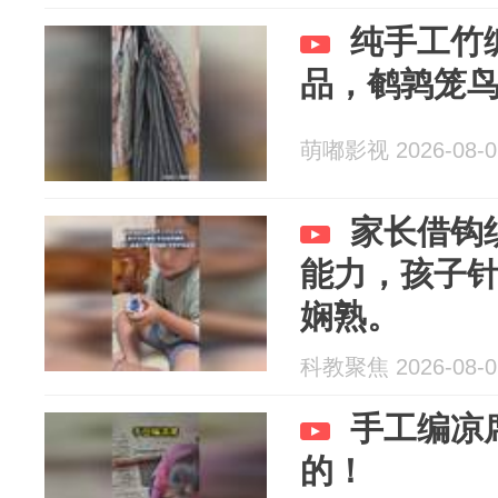
纯手工竹
品，鹌鹑笼
萌嘟影视 2026-08-0
家长借钩
能力，孩子
娴熟。
科教聚焦 2026-08-0
手工编凉
的！