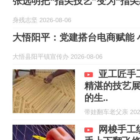
张选明把“指尖技艺”变为“指尖
身残志坚 2026-08-06
大悟阳平：党建搭台电商赋能 
大悟县阳平镇宣传办 2026-08-06
亚工匠手
精湛的技艺
的生..
带娃翻车老父亲 2026
网梭手工