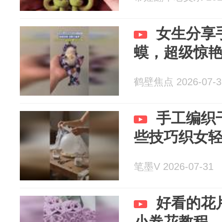
女生分享
蟆，超级惊艳
鹤壁焦点 2026-07-3
手工编织
些技巧织女
笔墨V 2026-07-31
好看的花
小卷花教程