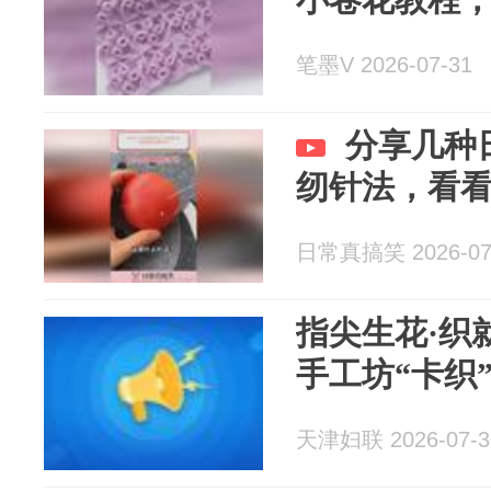
笔墨V 2026-07-31
分享几种
纫针法，看
日常真搞笑 2026-07
指尖生花·织
手工坊“卡织
天津妇联 2026-07-3