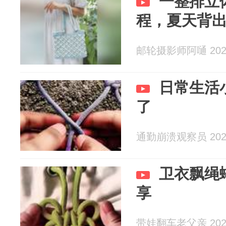
一整排立
程，夏天背
邮轮摄影师阿嗵 2026
日常生活
了
通勤崩溃观察员 2026
卫衣飘绳
享
带娃翻车老父亲 2026