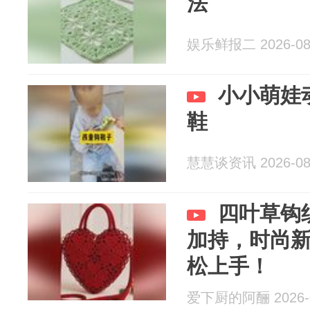
法
娱乐鲜报二 2026-08
小小萌娃
鞋
慧慧谈资讯 2026-08
四叶草钩
加持，时尚
松上手！
爱下厨的阿酾 2026-0