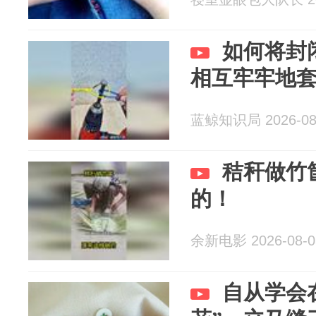
如何将封
相互牢牢地
蓝鲸知识局 2026-08
秸秆做竹
的！
余新电影 2026-08-0
自从学会