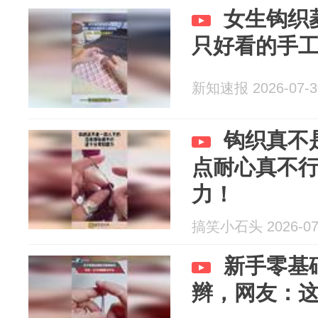
女生钩织
只好看的手
新知速报 2026-07-3
钩织真不
点耐心真不
力！
搞笑小石头 2026-07
新手零基
辫，网友：