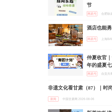
节
网易号
合肥轨道交
酒店也能勇
网易号
上海BAN
仲夏收官｜
年的盛夏七
网易号
自贡共青团
非遗文化看甘肃（87）｜时尚
新闻
中国甘肃网 2026-08-06