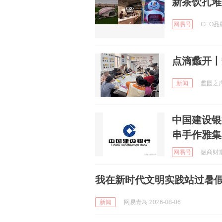
新茶饮扎堆
网易号
CEO品牌
点滴蠡开丨
新闻
蠡园之声 
中国建设银
串手作雅集
网易号
融商财堂 
我在新时代文明实践站过暑假
新闻
网易青岛 2026-08-06