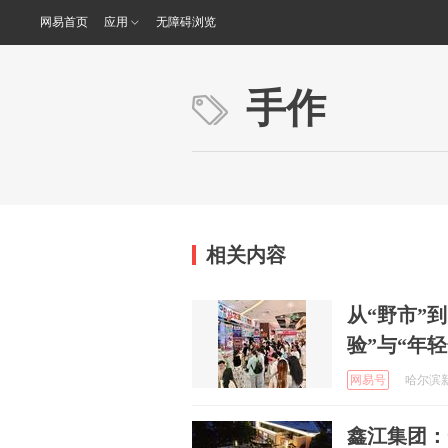
网易首页
应用
无障碍浏览
手作
相关内容
从“野市”
验”与“年
网易号
哈尔滨新闻
鑫江集团：