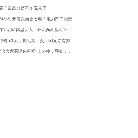
表面最高分辨率图像来了
24小时开着反而更省电？电力部门回应
白海豚”体型变大！环流面积接近13个浙江那么大
价570元，搬到楼下交5060元才肯搬上楼！女子傻眼了……
建议大家买深色蛋糕”上热搜，网友：天塌了！