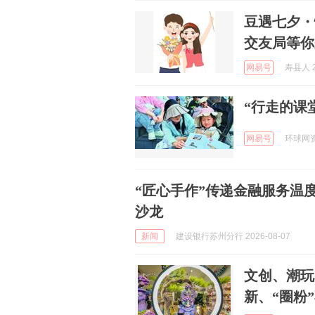
豆遇七夕・
交友局等你
网易号
寿县人 2
“行走的课
网易号
环球网资讯
“匠心手作”传递金融服务温度
沙龙
新闻
建设银行苏州分行 2026-08-07
文创、潮玩
新、“圈粉