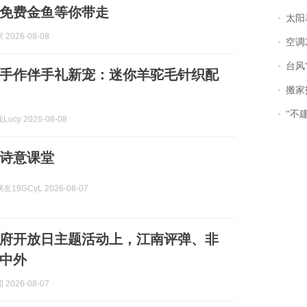
免费金鱼等你带走
太阳
2026-08-08
空调
台风“
小众手作伴手礼新宠：迷你羊驼毛针织配
搬家报
“不
ucy 2026-08-08
诗意课堂
19GCyL 2026-08-07
府开放日主题活动上，江南评弹、非
中外
2026-08-07