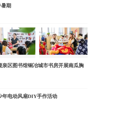
香暑期
鹿泉区图书馆铜冶城市书房开展南瓜胸
少年电动风扇DIY手作活动