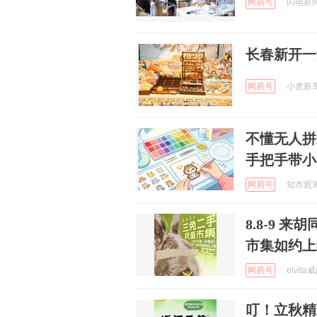
网易号
闪电新闻 
长春新开一
网易号
小虎新车推
不懂无人拼
手把手带小
网易号
知市观筹 
8.8-9
市集如约上
网易号
elvit
叮！立秋精