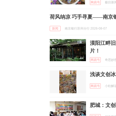
网易号
极目新闻 
荷风纳凉 巧手寻夏——南京
新闻
南京银行苏州分行 2026-08-07
漠阳江畔旧
片！
网易号
奇思妙想生
浅谈文创冰
网易号
小柱解说游
肥城：文创