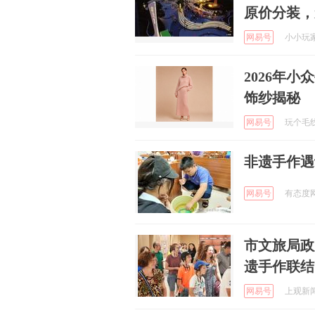
原价分装，
网易号
小小玩家 
2026年
饰纱揭秘
网易号
玩个毛线L
非遗手作遇
网易号
有态度网友
市文旅局政
遗手作联结
网易号
上观新闻 