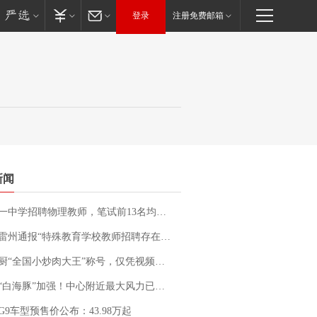
登录
注册免费邮箱
新闻
招聘物理教师，笔试前13名均遭淘汰？教育局：已叫停招聘，成立调查组全面核查
通报“特殊教育学校教师招聘存在违规行为”：已启动问责程序 副校长被停职
“全国小炒肉大王”称号，仅凭视频评出？中国烹饪协会回应
白海豚”加强！中心附近最大风力已达15级 最新研判
G9车型预售价公布：43.98万起