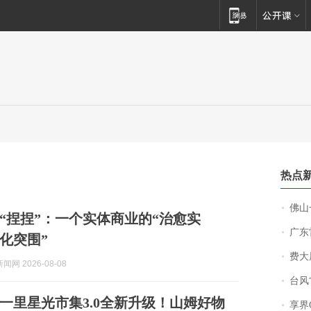
热点
佛山一中学
到“捏捏”：一个实体商业的“治愈实
广东雷州
轻化突围”
费大厨
网 2026-08-08
台风“
一里星光市集3.0全新升级！山姆好物
享界