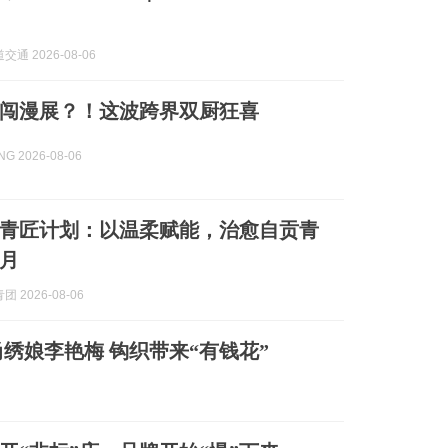
通 2026-08-06
闯漫展？！这波跨界双厨狂喜
G 2026-08-06
青匠计划：以温柔赋能，治愈自贡青
月
 2026-08-06
绣娘李艳梅 钩织带来“有钱花”