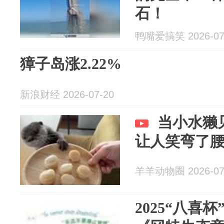
石！
鸭嘴爱搞笑 2026-07
獐子岛涨2.22%
新浪财经 2026-07-20
当小水獭
让人笑弯了
羊羊动物圈 2026-07
2025“八喜