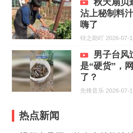
秋天扇贝
沾上秘制料
嗨了
锌之助吖 2026-07-1
男子台风
是“硬货”，
了？
先锋音乐 2026-07-1
热点新闻