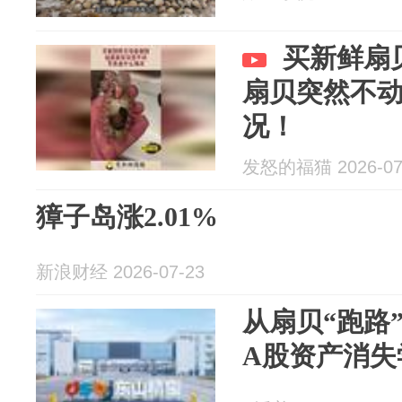
买新鲜扇
扇贝突然不
况！
发怒的福猫 2026-07
獐子岛涨2.01%
新浪财经 2026-07-23
从扇贝“跑路
A股资产消失