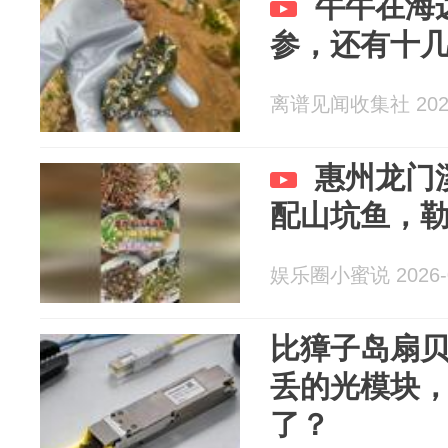
牛牛在海
参，还有十
离谱见闻收集社 2026
惠州龙门
配山坑鱼，
娱乐圈小蜜说 2026-0
比獐子岛扇
丢的光模块
了？