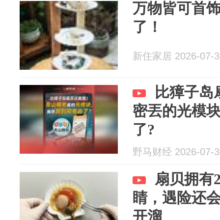
万物皆可首
了！
新住家居 2026-07-3
比獐子岛
密丟的光模
了?
野马财经 2026-07-3
扇贝拥有2
睛，遇险还
开溜