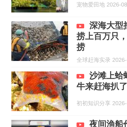
宠物爱田地 2026-08
深海大型
捞上百万只
捞
全球赶海实录 2026-0
沙滩上蛤
牛来赶海扒
初初知识分享 2026-0
夜间渔船