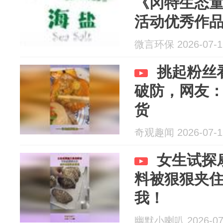
《冈特生态
活动优秀作
微言环保 2026-07-1
挑起粉丝
破防，网友
货
奇观趣闻 2026-07-1
女生试探
料被狠狠夹
我！
幽默小喇叭 2026-07