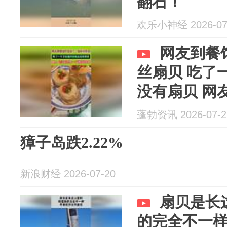
翻石！
欢乐小神经 2026-07
网友到餐
丝扇贝 吃了
没有扇贝 网
个盛粉丝的
蓬勃资讯 2026-07-2
獐子岛跌2.22%
新浪财经 2026-07-20
扇贝是长
的完全不一