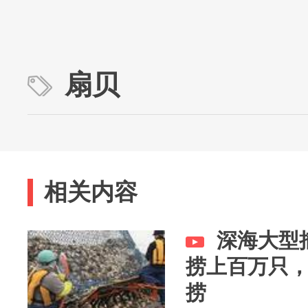
扇贝
相关内容
深海大型
捞上百万只
捞