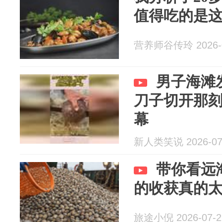
值得吃的是这
营养师谷传玲 2026-0
男子海滩
刀子切开那
幕
新人类笑说 2026-07
带你看远
的收获真的
旅途小倪 2026-07-2