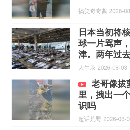
搞笑奇奇酱 2026-08
日本当初将
球一片骂声
津。两年过
但没崩，反而
人生录 2026-08-03
历史新高。
老哥像拔
里，拽出一
识吗
超话荒野 2026-08-0