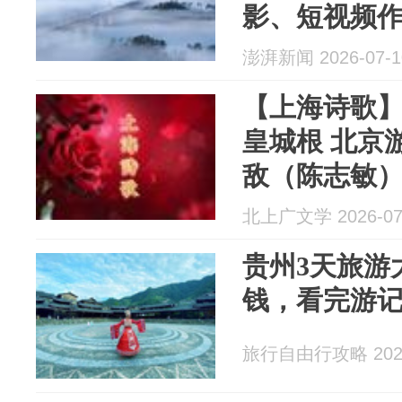
影、短视频
作品展示
澎湃新闻 2026-07-1
【上海诗歌】No
皇城根 北京
敌（陈志敏
北上广文学 2026-07
贵州3天旅游
钱，看完游
旅行自由行攻略 2026