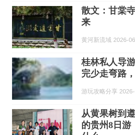
散文：甘棠寺
来
黄河新流域 2026-06
桂林私人导游
完少走弯路
游玩攻略分享 2026-0
从黄果树到遵
的贵州8日游