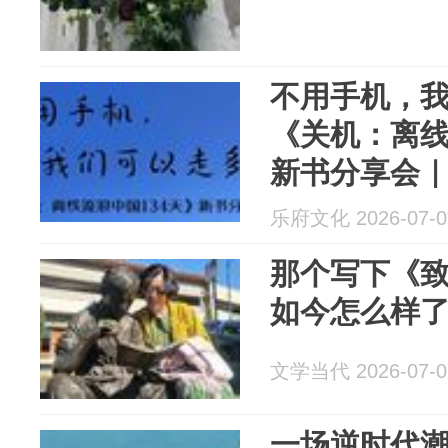
不用手机，
《关机：离线
新书分享会｜
羽书店
乐府文化 2026-07-0
那个写下《
如今怎么样
文学当代 2026-07-0
一场逆时代