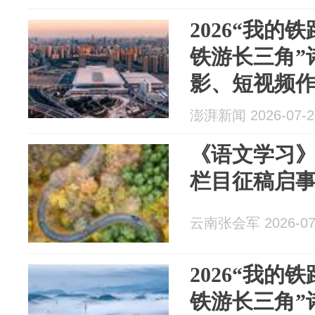
2026“我的
铁游长三角”
影、短视频
行中
澎湃新闻 2026-07-2
《语文学习》
栏目征稿启
云南张会军 2026-07
2026“我的
铁游长三角”