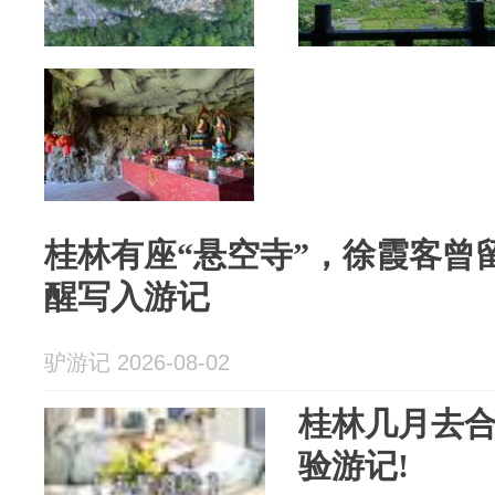
桂林有座“悬空寺”，徐霞客曾
醒写入游记
驴游记 2026-08-02
桂林几月去合
验游记!