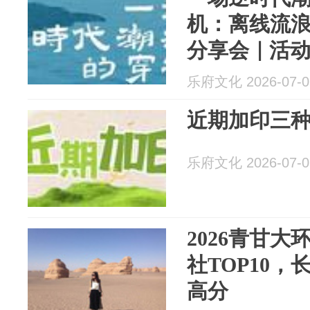
机：离线流浪
分享会｜活动
店
乐府文化 2026-07-0
近期加印三
乐府文化 2026-07-0
2026青甘
社TOP10
高分