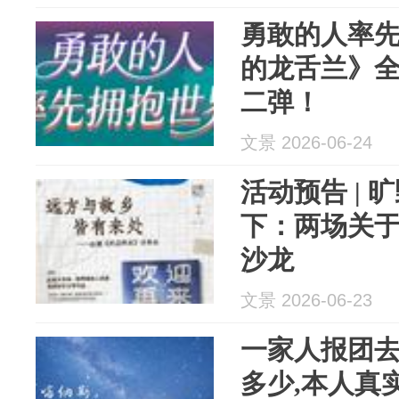
勇敢的人率
的龙舌兰》
二弹！
文景 2026-06-24
活动预告 |
下：两场关
沙龙
文景 2026-06-23
一家人报团
多少,本人真