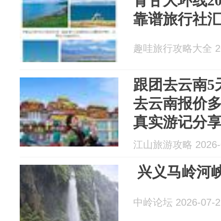
青甘大环线2
靠谱旅行社
趣哇旅行攻略大全 202
跟团去云南5
去云南报价
真实游记分
江山旅游攻略 2026-0
兴义马岭河
中岭论坛 2026-07-2