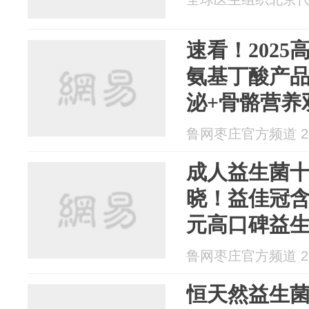
速看！2025
氨基丁酸产
泌+骨骼营养
鲁网枣庄官方频道 202
成人益生菌
晓！益佳冠
元高口碑益
鲁网枣庄官方频道 202
恒天然益生菌