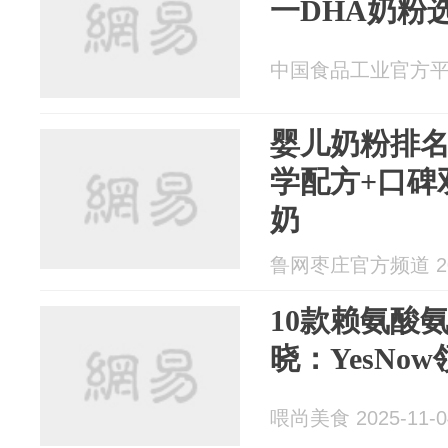
一DHA奶粉
中国食品工业官方平台 2
婴儿奶粉排
学配方+口碑
奶
鲁网枣庄官方频道 202
10款赖氨酸
晓：YesNo
喂尚美食 2025-11-0