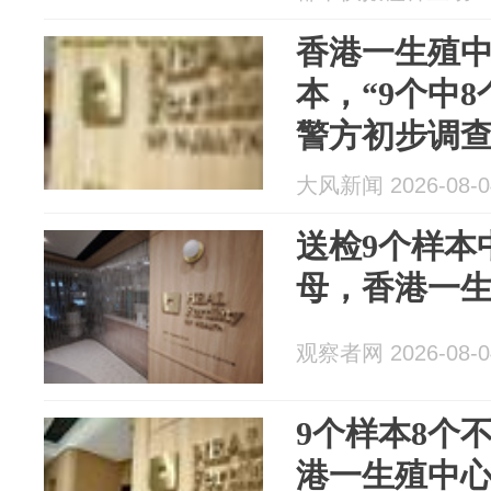
香港一生殖
本，“9个中
警方初步调
籍员工，抽
大风新闻 2026-08-0
件被列为“诈
送检9个样本
母，香港一
观察者网 2026-08-0
9个样本8个
港一生殖中