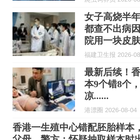
女子高烧半
都查不出病
院用一块皮肤
福建卫生报 2026-08
最新后续！
本9个错8个
凉......
港漂圈 2026-08-04
香港一生殖中心错配胚胎样本，
父母，警方：怀疑抽取样本时