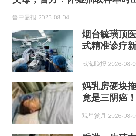
鲁中晨报 2026-08-04
烟台毓璜顶
式精准诊疗
威海晚报 2026-08-0
妈乳房硬块
竟是三阴癌
观星赏月 2026-08-0