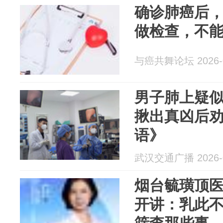
确诊肺癌后
做检查，不
与癌共舞论坛 2026-0
男子肺上疑
揪出真凶后
语》
武汉交通广播 2026-0
烟台毓璜顶医
开讲：乳此