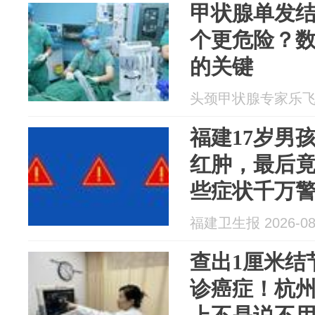
甲状腺单发
个更危险？
的关键
头颈甲状腺专家乐飞 20
福建17岁男
红肿，最后
些症状千万
福建卫生报 2026-08
查出1厘米结
诊癌症！杭州