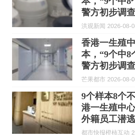
本，“9个中
警方初步调
籍员工，抽
洪观新闻 2026-08-0
件被列为“诈
香港一生殖
本，“9个中
警方初步调
籍员工，抽
芒果都市 2026-08-0
件被列为“诈
9个样本8个
港一生殖中
外籍员工潜
都市快报橙柿互动 202