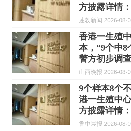
方披露详情
蓬勃新闻 2026-08-0
香港一生殖
本，“9个中
警方初步调
籍员工，抽
山西晚报 2026-08-0
件被列为“诈
9个样本8个
港一生殖中
方披露详情
鲁中晨报 2026-08-0