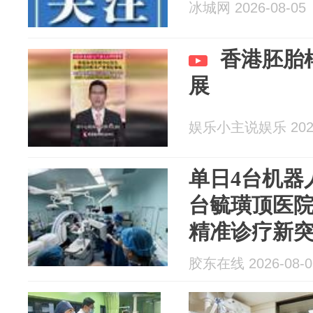
冰城网 2026-08-05
香港胚胎
展
娱乐小主说娱乐 2026
单日4台机器
台毓璜顶医
精准诊疗新
胶东在线 2026-08-0