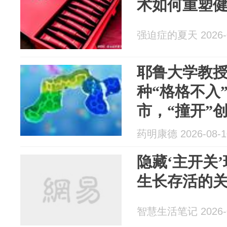
术如何重塑
强迫症的夏天 2026-0
耶鲁大学教授
种“格格不入
市，“撞开”创
对话Craig C
药明康德 2026-08-1
隐藏‘主开关
生长存活的
智慧生活笔记 2026-0