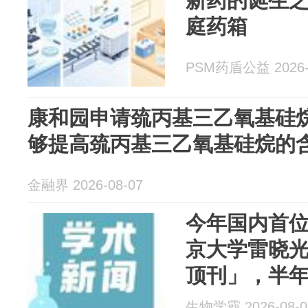
新药的诞生
庭药箱
PSM药盾公益 2026-
康和园申请巯丙基三乙氧基硅
够提高巯丙基三乙氧基硅烷的
金融界 2026-08-07
今年国内首位
京大学雷晓
顶刊」，半年连
生物学霸 2026-08-0