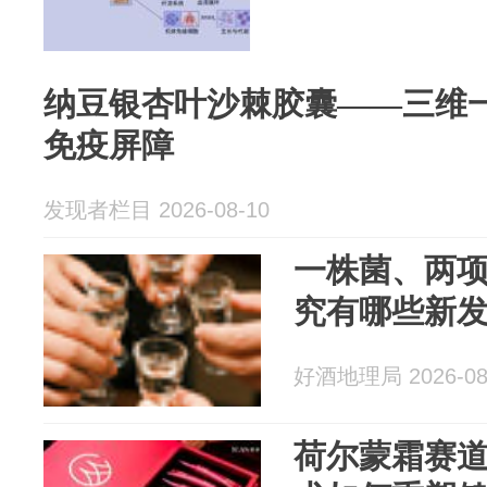
纳豆银杏叶沙棘胶囊——三维
免疫屏障
发现者栏目 2026-08-10
一株菌、两
究有哪些新
好酒地理局 2026-08
荷尔蒙霜赛