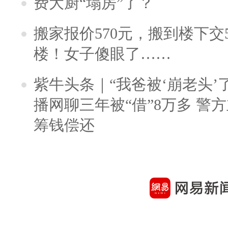
费大厨“塌房”了？
搬家报价570元，搬到楼下交5
楼！女子傻眼了……
紫牛头条｜“我爸被‘崩老头’
播网聊三年被“借”8万多 警
筹钱偿还