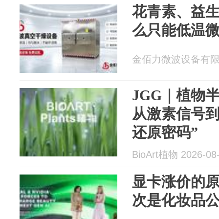
花青素、益
么只能低温
金佰力微波设备有限公司
JGG｜植物
从激素信号到
还原密码”
BioArt植物 2026-08
显卡涨价的
次是化妆品