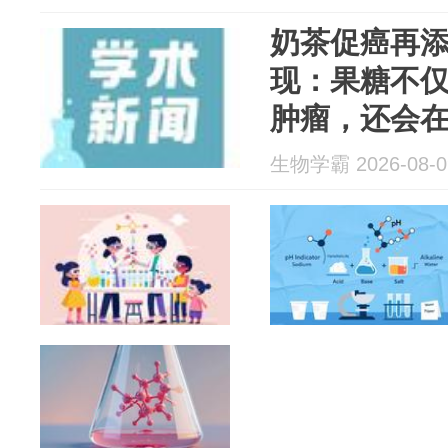
奶茶促癌再
现：果糖不
肿瘤，还会
「脱落出逃
生物学霸 2026-08-0