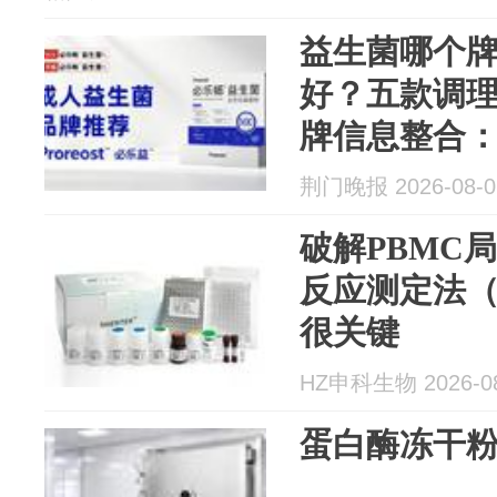
益生菌哪个
好？五款调
牌信息整合
到肠脑轴协
荆门晚报 2026-08-0
荐
破解PBMC
反应测定法（
很关键
HZ申科生物 2026-08
蛋白酶冻干