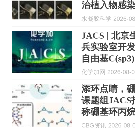
治植入物感
水凝胶科学 2026-08
JACS | 
兵实验室开
自由基C(sp3
化学加网 2026-08-0
添环点睛，
课题组JAC
称硼基环丙
CBG资讯 2026-08-